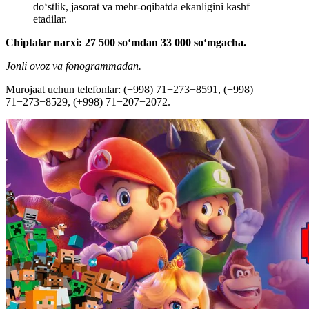
do‘stlik, jasorat va mehr-oqibatda ekanligini kashf
etadilar.
Chiptalar narxi: 27 500 soʻmdan 33 000 soʻmgacha.
Jonli ovoz va fonogrammadan.
Murojaat uchun telefonlar: (+998) 71−273−8591, (+998)
71−273−8529, (+998) 71−207−2072.