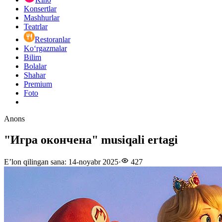
Konsertlar
Mashhurlar
Teatrlar
Restoranlar
Ko‘rgazmalar
Bilim
Bolalar
Shahar
Premium
Foto
Anons
"Игра окончена" musiqali ertagi
E’lon qilingan sana
:
14-noyabr 2025
·
427