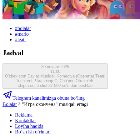
#
bolalar
#
mario
#
teatr
Jadval
30-noyabr 2025
11:00
O'zbekiston Davlat Musiqali Komediya (Operetta) Teatri
Toshkent, Чиланзар-C, Cho‘pon-Ota ko‘ch.
chipta sotib olish
27 500 so‘mdan boshlab
Telegram kanalimizga obuna bo‘ling
Bolalar
"Игра окончена" musiqali ertagi
Reklama
Kontaktlar
Loyiha haqida
Bo‘sh ish o‘rinlari