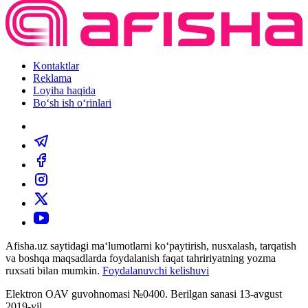
Kontaktlar
Reklama
Loyiha haqida
Bo‘sh ish o‘rinlari
Afisha.uz saytidagi ma‘lumotlarni ko‘paytirish, nusxalash, tarqatish
va boshqa maqsadlarda foydalanish faqat tahririyatning yozma
ruxsati bilan mumkin.
Foydalanuvchi kelishuvi
Elektron OAV guvohnomasi №0400. Berilgan sanasi 13-avgust
2019-yil