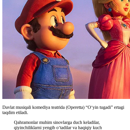
Davlat musiqali komediya teatrida (Operetta) “O‘yin tugadi” ertagi
taqdim etiladi.
Qahramonlar muhim sinovlarga duch keladilar,
qiyinchiliklarni yengib o‘tadilar va haqiqiy kuch