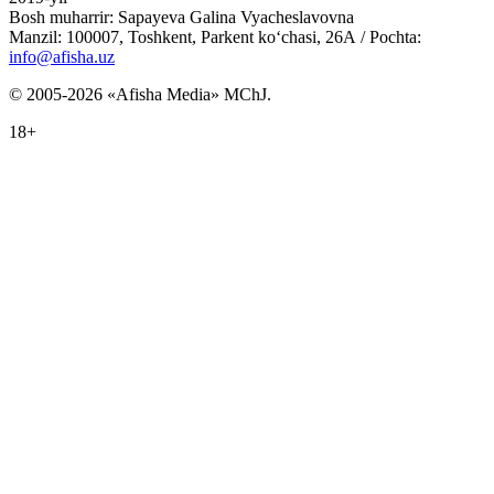
Bosh muharrir: Sapayeva Galina Vyacheslavovna
Manzil: 100007, Toshkent, Parkent ko‘chasi, 26А / Pochta:
info@afisha.uz
© 2005-2026 «Afisha Media» MChJ.
18+