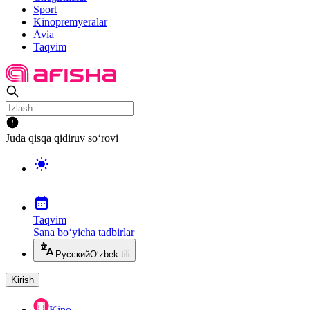
Sport
Kinopremyeralar
Avia
Taqvim
Juda qisqa qidiruv so‘rovi
Taqvim
Sana bo‘yicha tadbirlar
Русский
O‘zbek tili
Kirish
Kino