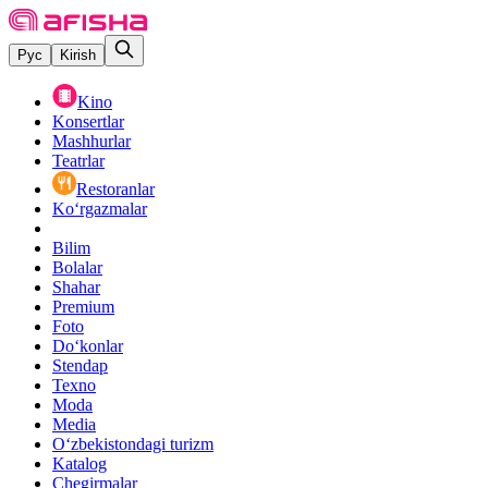
Рус
Kirish
Kino
Konsertlar
Mashhurlar
Teatrlar
Restoranlar
Ko‘rgazmalar
Bilim
Bolalar
Shahar
Premium
Foto
Do‘konlar
Stendap
Texno
Moda
Media
O‘zbekistondagi turizm
Katalog
Chegirmalar