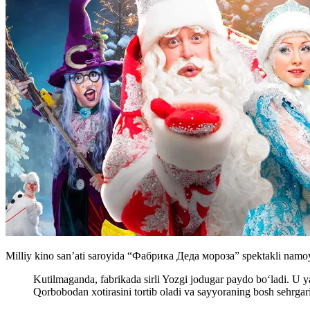
Milliy kino san’ati saroyida “Фабрика Деда мороза” spektakli namoyi
Kutilmaganda, fabrikada sirli Yozgi jodugar paydo bo‘ladi. U y
Qorbobodan xotirasini tortib oladi va sayyoraning bosh sehrgari 