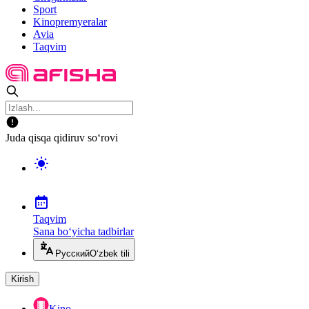
Sport
Kinopremyeralar
Avia
Taqvim
Juda qisqa qidiruv so‘rovi
Taqvim
Sana bo‘yicha tadbirlar
Русский
O‘zbek tili
Kirish
Kino