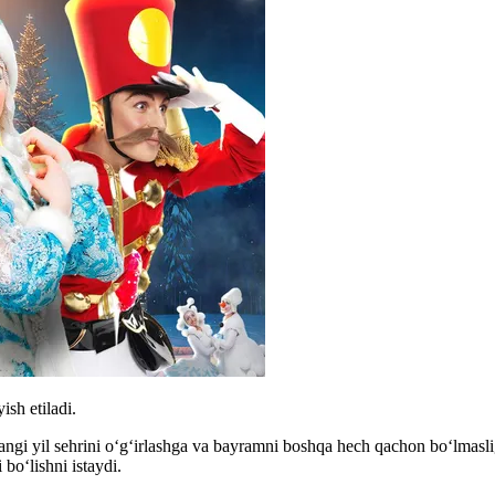
sh etiladi.
angi yil sehrini o‘g‘irlashga va bayramni boshqa hech qachon bo‘lmaslig
bo‘lishni istaydi.