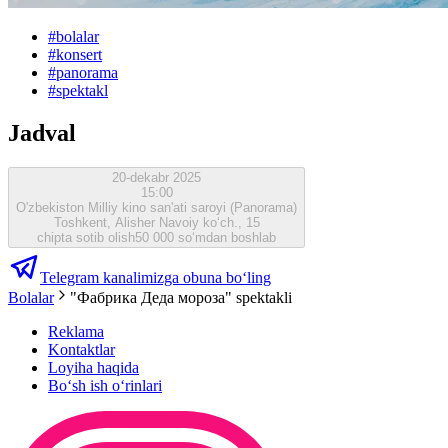
#
bolalar
#
konsert
#
panorama
#
spektakl
Jadval
20-dekabr 2025
15:00
O'zbekiston Milliy kino san'ati saroyi (Panorama)
Toshkent, Alisher Navoiy ko‘ch., 15
chipta sotib olish
50 000 so‘mdan boshlab
Telegram kanalimizga obuna bo‘ling
Bolalar
"Фабрика Деда мороза" spektakli
Reklama
Kontaktlar
Loyiha haqida
Bo‘sh ish o‘rinlari