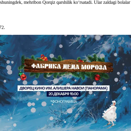
uningdek, mehribon Qorqiz qarshilik ko‘rsatadi. Ular zaldagi bolalar 
72.