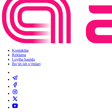
Kontaktlar
Reklama
Loyiha haqida
Bo‘sh ish o‘rinlari