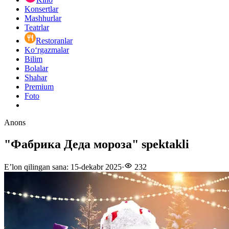
Konsertlar
Mashhurlar
Teatrlar
Restoranlar
Ko‘rgazmalar
Bilim
Bolalar
Shahar
Premium
Foto
Anons
"Фабрика Деда мороза" spektakli
E’lon qilingan sana
:
15-dekabr 2025
·
232