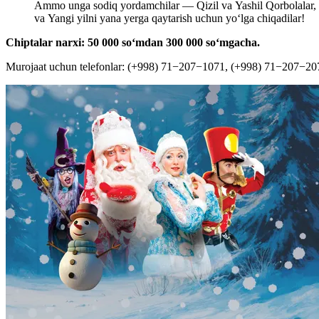
Ammo unga sodiq yordamchilar — Qizil va Yashil Qorbolalar, sh
va Yangi yilni yana yerga qaytarish uchun yo‘lga chiqadilar!
Chiptalar narxi: 50 000 soʻmdan 300 000 soʻmgacha.
Murojaat uchun telefonlar: (+998) 71−207−1071, (+998) 71−207−20