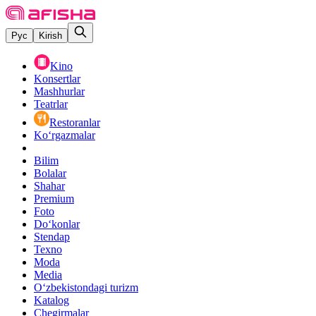
Рус
Kirish
Kino
Konsertlar
Mashhurlar
Teatrlar
Restoranlar
Ko‘rgazmalar
Bilim
Bolalar
Shahar
Premium
Foto
Do‘konlar
Stendap
Texno
Moda
Media
O‘zbekistondagi turizm
Katalog
Chegirmalar