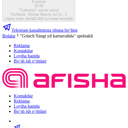
6-yanvar
16:00
"Turkiston" san'at saroyi
Toshkent, Alisher Navoiy ko‘ch., 2
chipta sotib olish
60 000 so‘mdan boshlab
Telegram kanalimizga obuna bo‘ling
Bolalar
"Grinch Yangi yil karnavalida" spektakli
Reklama
Kontaktlar
Loyiha haqida
Bo‘sh ish o‘rinlari
Kontaktlar
Reklama
Loyiha haqida
Bo‘sh ish o‘rinlari