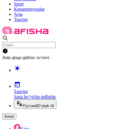
Sport
Kinopremyeralar
Avia
Taqvim
Juda qisqa qidiruv so‘rovi
Taqvim
Sana bo‘yicha tadbirlar
Русский
O‘zbek tili
Kirish
Kino