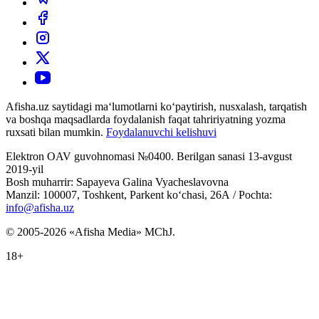
Afisha.uz saytidagi ma‘lumotlarni ko‘paytirish, nusxalash, tarqatish
va boshqa maqsadlarda foydalanish faqat tahririyatning yozma
ruxsati bilan mumkin.
Foydalanuvchi kelishuvi
Elektron OAV guvohnomasi №0400. Berilgan sanasi 13-avgust
2019-yil
Bosh muharrir: Sapayeva Galina Vyacheslavovna
Manzil: 100007, Toshkent, Parkent ko‘chasi, 26А / Pochta:
info@afisha.uz
© 2005-2026 «Afisha Media» MChJ.
18+