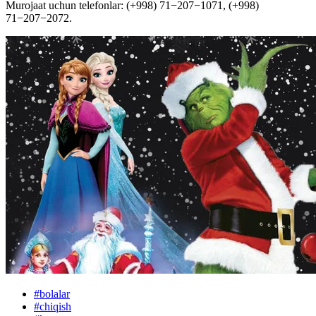
Murojaat uchun telefonlar: (+998) 71−207−1071, (+998)
71−207−2072.
#
bolalar
#
chiqish