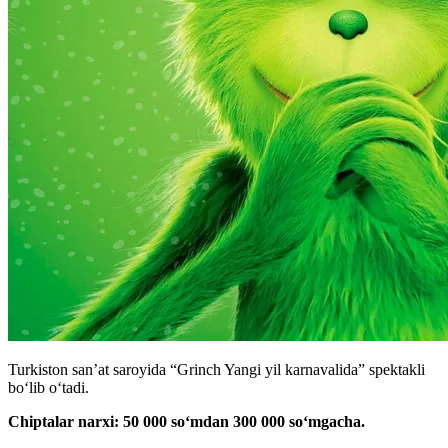
Turkiston san’at saroyida “Grinch Yangi yil karnavalida” spektakli
boʻlib oʻtadi.
Chiptalar narxi: 50 000 soʻmdan 300 000 soʻmgacha.