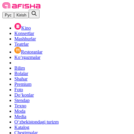
Рус
Kirish
Kino
Konsertlar
Mashhurlar
Teatrlar
Restoranlar
Ko‘rgazmalar
Bilim
Bolalar
Shahar
Premium
Foto
Do‘konlar
Stendap
Texno
Moda
Media
O‘zbekistondagi turizm
Katalog
Chegirmalar