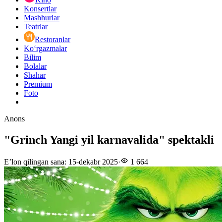
Konsertlar
Mashhurlar
Teatrlar
Restoranlar
Ko‘rgazmalar
Bilim
Bolalar
Shahar
Premium
Foto
Anons
"Grinch Yangi yil karnavalida" spektakli
E’lon qilingan sana
:
15-dekabr 2025
·
1 664