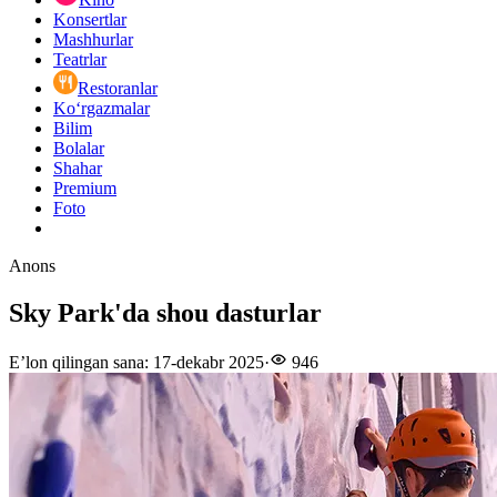
Konsertlar
Mashhurlar
Teatrlar
Restoranlar
Ko‘rgazmalar
Bilim
Bolalar
Shahar
Premium
Foto
Anons
Sky Park'da shou dasturlar
E’lon qilingan sana
:
17-dekabr 2025
·
946