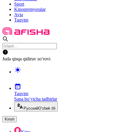
Sport
Kinopremyeralar
Avia
Taqvim
Juda qisqa qidiruv so‘rovi
Taqvim
Sana bo‘yicha tadbirlar
Русский
O‘zbek tili
Kirish
Kino