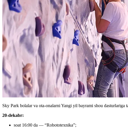
Sky Park bolalar va ota-onalarni Yangi yil bayrami shou dasturlariga ta
20-dekabr:
soat 16:00 da — “Robototexnika”;