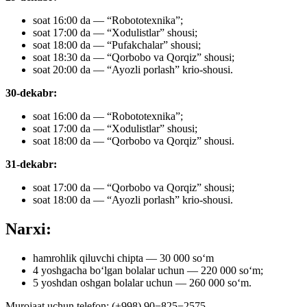
soat 16:00 da — “Robototexnika”;
soat 17:00 da — “Xodulistlar” shousi;
soat 18:00 da — “Pufakchalar” shousi;
soat 18:30 da — “Qorbobo va Qorqiz” shousi;
soat 20:00 da — “Ayozli porlash” krio-shousi.
30-dekabr:
soat 16:00 da — “Robototexnika”;
soat 17:00 da — “Xodulistlar” shousi;
soat 18:00 da — “Qorbobo va Qorqiz” shousi.
31-dekabr:
soat 17:00 da — “Qorbobo va Qorqiz” shousi;
soat 18:00 da — “Ayozli porlash” krio-shousi.
Narxi:
hamrohlik qiluvchi chipta — 30 000 soʻm
4 yoshgacha boʻlgan bolalar uchun — 220 000 soʻm;
5 yoshdan oshgan bolalar uchun — 260 000 soʻm.
Murojaat uchun telefon: (+998) 90−825−2575.