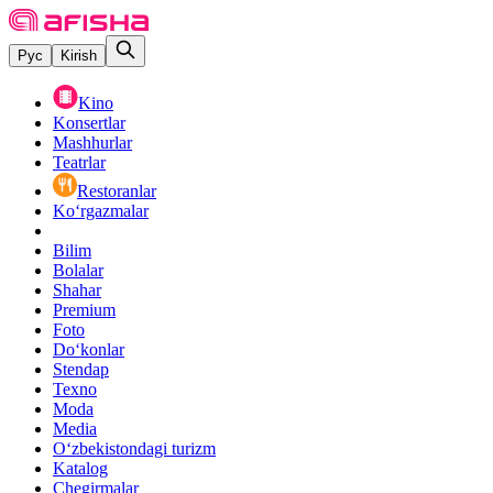
Рус
Kirish
Kino
Konsertlar
Mashhurlar
Teatrlar
Restoranlar
Ko‘rgazmalar
Bilim
Bolalar
Shahar
Premium
Foto
Do‘konlar
Stendap
Texno
Moda
Media
O‘zbekistondagi turizm
Katalog
Chegirmalar