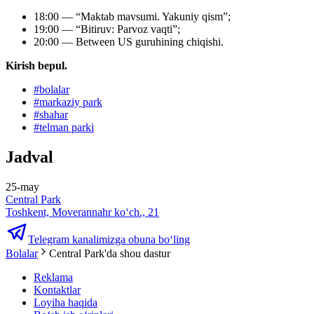
18:00 — “Maktab mavsumi. Yakuniy qism”;
19:00 — “Bitiruv: Parvoz vaqti”;
20:00 — Between US guruhining chiqishi.
Kirish bepul.
#
bolalar
#
markaziy park
#
shahar
#
telman parki
Jadval
25-may
Central Park
Toshkent, Moverannahr ko‘ch., 21
Telegram kanalimizga obuna bo‘ling
Bolalar
Central Park'da shou dastur
Reklama
Kontaktlar
Loyiha haqida