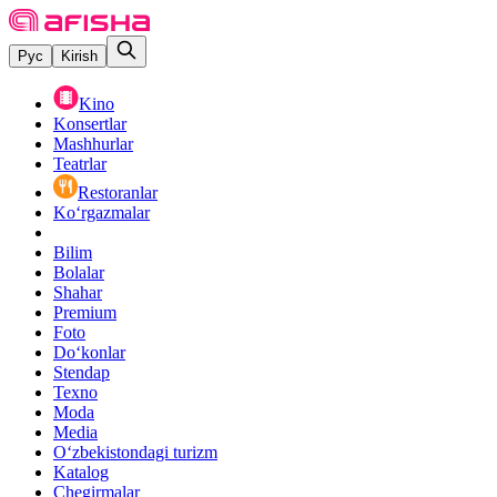
Рус
Kirish
Kino
Konsertlar
Mashhurlar
Teatrlar
Restoranlar
Ko‘rgazmalar
Bilim
Bolalar
Shahar
Premium
Foto
Do‘konlar
Stendap
Texno
Moda
Media
O‘zbekistondagi turizm
Katalog
Chegirmalar