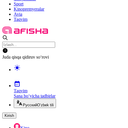
Sport
Kinopremyeralar
Avia
Taqvim
Juda qisqa qidiruv so‘rovi
Taqvim
Sana bo‘yicha tadbirlar
Русский
O‘zbek tili
Kirish
Kino