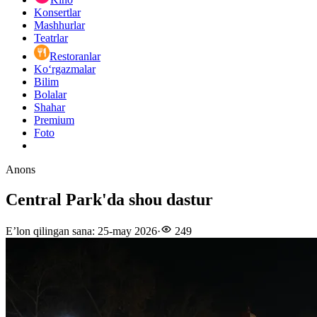
Konsertlar
Mashhurlar
Teatrlar
Restoranlar
Ko‘rgazmalar
Bilim
Bolalar
Shahar
Premium
Foto
Anons
Central Park'da shou dastur
E’lon qilingan sana
:
25-may 2026
·
249