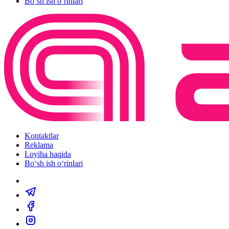
Bo‘sh ish o‘rinlari
Kontaktlar
Reklama
Loyiha haqida
Bo‘sh ish o‘rinlari