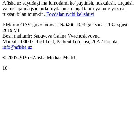
Afisha.uz saytidagi ma‘lumotlarni ko‘paytirish, nusxalash, tarqatish
va boshqa maqsadlarda foydalanish faqat tahririyatning yozma
ruxsati bilan mumkin.
Foydalanuvchi kelishuvi
Elektron OAV guvohnomasi №0400. Berilgan sanasi 13-avgust
2019-yil
Bosh muharrir: Sapayeva Galina Vyacheslavovna
Manzil: 100007, Toshkent, Parkent ko‘chasi, 26А / Pochta:
info@afisha.uz
© 2005-2026 «Afisha Media» MChJ.
18+