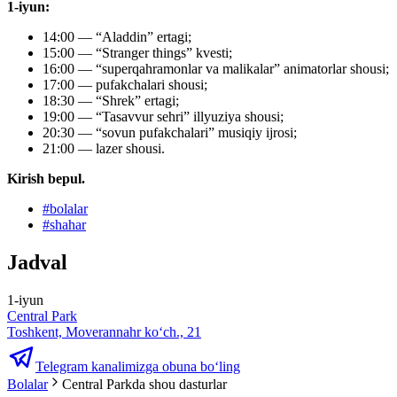
1-iyun:
14:00 — “Aladdin” ertagi;
15:00 — “Stranger things” kvesti;
16:00 — “superqahramonlar va malikalar” animatorlar shousi;
17:00 — pufakchalari shousi;
18:30 — “Shrek” ertagi;
19:00 — “Tasavvur sehri” illyuziya shousi;
20:30 — “sovun pufakchalari” musiqiy ijrosi;
21:00 — lazer shousi.
Kirish bepul.
#
bolalar
#
shahar
Jadval
1-iyun
Central Park
Toshkent, Moverannahr ko‘ch., 21
Telegram kanalimizga obuna bo‘ling
Bolalar
Central Parkda shou dasturlar