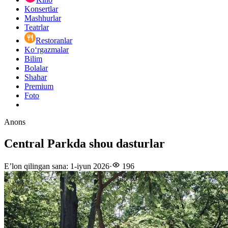
Konsertlar
Mashhurlar
Teatrlar
Restoranlar
Ko‘rgazmalar
Bilim
Bolalar
Shahar
Premium
Foto
Anons
Central Parkda shou dasturlar
E’lon qilingan sana
:
1-iyun 2026
·
196