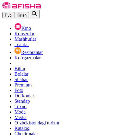
Рус
Kirish
Kino
Konsertlar
Mashhurlar
Teatrlar
Restoranlar
Ko‘rgazmalar
Bilim
Bolalar
Shahar
Premium
Foto
Do‘konlar
Stendap
Texno
Moda
Media
O‘zbekistondagi turizm
Katalog
Chegirmalar