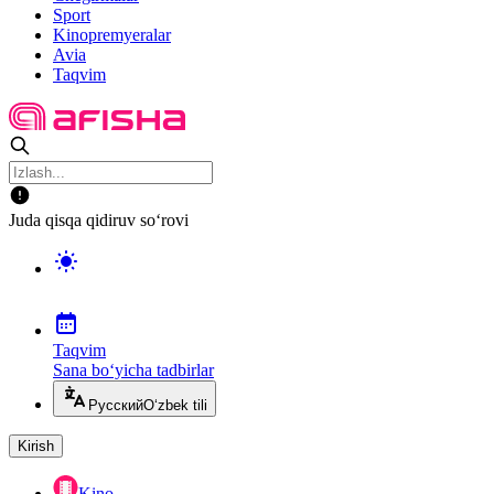
Sport
Kinopremyeralar
Avia
Taqvim
Juda qisqa qidiruv so‘rovi
Taqvim
Sana bo‘yicha tadbirlar
Русский
O‘zbek tili
Kirish
Kino