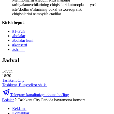
Mehmonlarni Aladdin Kids maktabi
tarbiyalanuvchilarining chiqishlari kutmoqda — yosh
iste’dodlar o‘zlarining vokal va xoreografik
chiqishlarini namoyish etadilar.
Kirish bepul.
#
1-iyun
#
bolalar
#
bolalar kuni
#
konserti
#
shahar
Jadval
1-iyun
18:30
Tashkent City
Toshkent, Bunyodkor sh. k.
Telegram kanalimizga obuna bo‘ling
Bolalar
Tashkent City Park'da bayramona konsert
Reklama
Kontaktlar