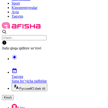
Sport
Kinopremyeralar
Avia
Taqvim
Juda qisqa qidiruv so‘rovi
Taqvim
Sana bo‘yicha tadbirlar
Русский
O‘zbek tili
Kirish
Kino