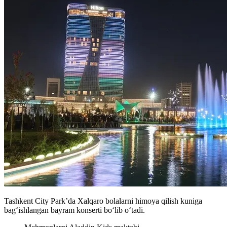
Tashkent City Park’da Xalqaro bolalarni himoya qilish kuniga
bagʻishlangan bayram konserti boʻlib oʻtadi.