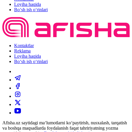
Loyiha haqida
Bo‘sh ish o‘rinlari
Kontaktlar
Reklama
Loyiha haqida
Bo‘sh ish o‘rinlari
Afisha.uz saytidagi ma‘lumotlarni ko‘paytirish, nusxalash, tarqatish
va boshqa maqsadlarda foydalanish faqat tahririyatning yozma