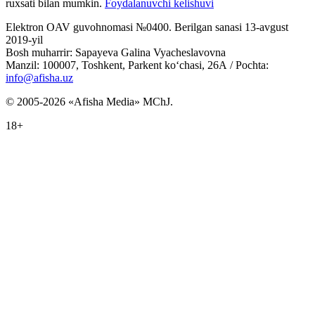
ruxsati bilan mumkin.
Foydalanuvchi kelishuvi
Elektron OAV guvohnomasi №0400. Berilgan sanasi 13-avgust
2019-yil
Bosh muharrir: Sapayeva Galina Vyacheslavovna
Manzil: 100007, Toshkent, Parkent ko‘chasi, 26А / Pochta:
info@afisha.uz
© 2005-2026 «Afisha Media» MChJ.
18+