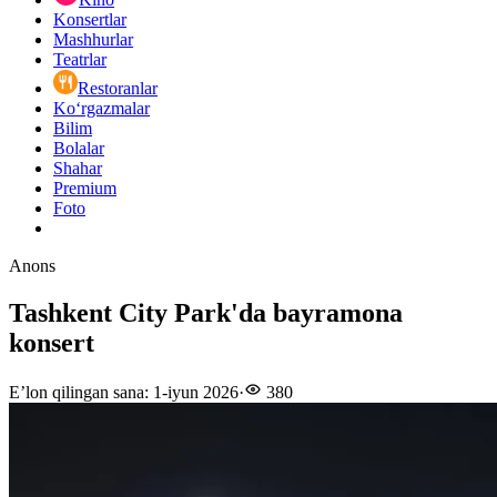
Konsertlar
Mashhurlar
Teatrlar
Restoranlar
Ko‘rgazmalar
Bilim
Bolalar
Shahar
Premium
Foto
Anons
Tashkent City Park'da bayramona
konsert
E’lon qilingan sana
:
1-iyun 2026
·
380