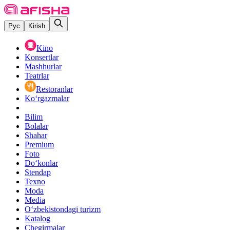
Рус
Kirish
Kino
Konsertlar
Mashhurlar
Teatrlar
Restoranlar
Ko‘rgazmalar
Bilim
Bolalar
Shahar
Premium
Foto
Do‘konlar
Stendap
Texno
Moda
Media
O‘zbekistondagi turizm
Katalog
Chegirmalar