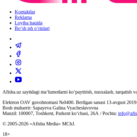
Kontaktlar
Reklama
Loyiha haqida
Bo‘sh ish o‘rinlari
Afisha.uz saytidagi ma‘lumotlarni ko‘paytirish, nusxalash, tarqatish
Elektron OAV guvohnomasi №0400. Berilgan sanasi 13-avgust 2019-
Bosh muharrir: Sapayeva Galina Vyacheslavovna
Manzil: 100007, Toshkent, Parkent ko‘chasi, 26А / Pochta:
info@afis
© 2005-2026 «Afisha Media» MChJ.
18+