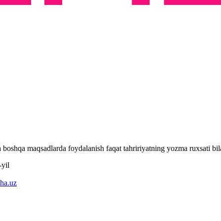
 va boshqa maqsadlarda foydalanish faqat tahririyatning yozma ruxsati 
yil
ha.uz