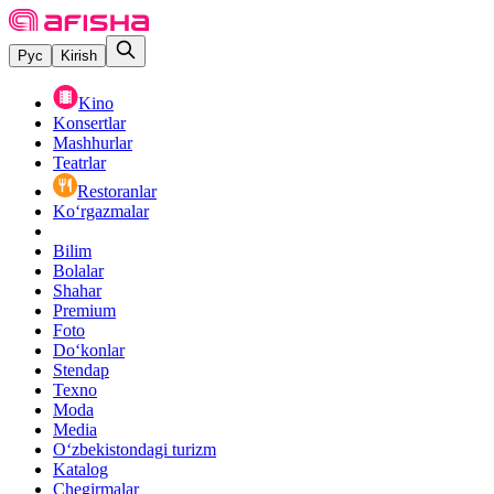
Рус
Kirish
Kino
Konsertlar
Mashhurlar
Teatrlar
Restoranlar
Ko‘rgazmalar
Bilim
Bolalar
Shahar
Premium
Foto
Do‘konlar
Stendap
Texno
Moda
Media
O‘zbekistondagi turizm
Katalog
Chegirmalar