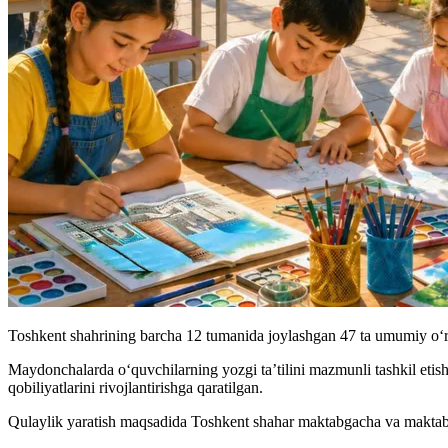
Toshkent shahrining barcha 12 tumanida joylashgan 47 ta umumiy o‘r
Maydonchalarda o‘quvchilarning yozgi ta’tilini mazmunli tashkil etish 
qobiliyatlarini rivojlantirishga qaratilgan.
Qulaylik yaratish maqsadida Toshkent shahar maktabgacha va maktab