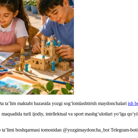
ta ta’lim maktabi bazasida yozgi sog‘lomlashtirish maydonchalari
ish b
maqsadida turli ijodiy, intellektual va sport mashg‘ulotlari yo‘lga qo‘y
 ta’limi boshqarmasi tomonidan @yozgimaydoncha_bot Telegram-boti is