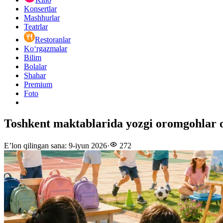
Konsertlar
Mashhurlar
Teatrlar
Restoranlar
Ko‘rgazmalar
Bilim
Bolalar
Shahar
Premium
Foto
Toshkent maktablarida yozgi oromgohlar o
E’lon qilingan sana
:
9-iyun 2026
·
272