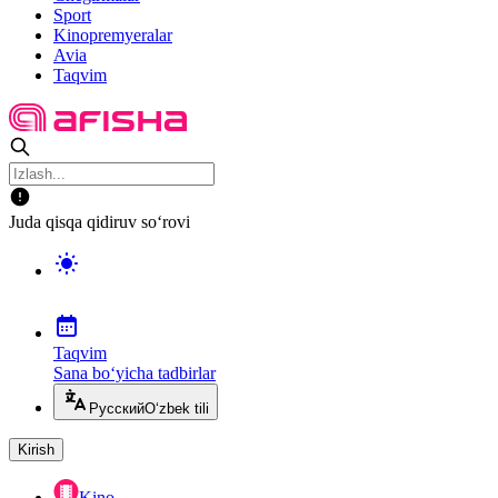
Sport
Kinopremyeralar
Avia
Taqvim
Juda qisqa qidiruv so‘rovi
Taqvim
Sana bo‘yicha tadbirlar
Русский
O‘zbek tili
Kirish
Kino