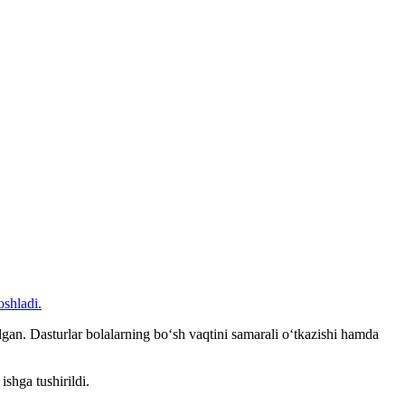
oshladi.
ilgan. Dasturlar bolalarning bo‘sh vaqtini samarali o‘tkazishi hamda
hga tushirildi.