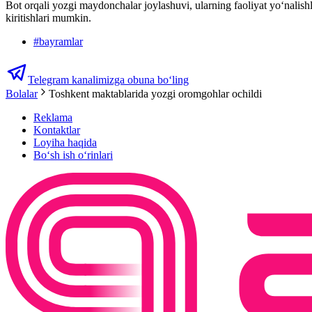
Bot orqali yozgi maydonchalar joylashuvi, ularning faoliyat yo‘nalis
kiritishlari mumkin.
#
bayramlar
Telegram kanalimizga obuna bo‘ling
Bolalar
Toshkent maktablarida yozgi oromgohlar ochildi
Reklama
Kontaktlar
Loyiha haqida
Bo‘sh ish o‘rinlari