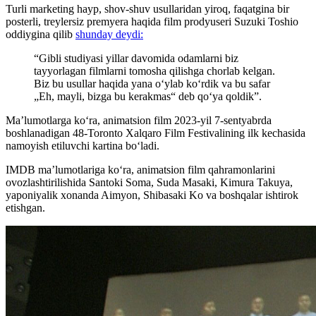
Turli marketing hayp, shov-shuv usullaridan yiroq, faqatgina bir
posterli, treylersiz premyera haqida film prodyuseri Suzuki Toshio
oddiygina qilib
shunday deydi:
“Gibli studiyasi yillar davomida odamlarni biz
tayyorlagan filmlarni tomosha qilishga chorlab kelgan.
Biz bu usullar haqida yana o‘ylab ko‘rdik va bu safar
„Eh, mayli, bizga bu kerakmas“ deb qo‘ya qoldik”.
Ma’lumotlarga ko‘ra, animatsion film 2023-yil 7-sentyabrda
boshlanadigan 48-Toronto Xalqaro Film Festivalining ilk kechasida
namoyish etiluvchi kartina bo‘ladi.
IMDB ma’lumotlariga ko‘ra, animatsion film qahramonlarini
ovozlashtirilishida Santoki Soma, Suda Masaki, Kimura Takuya,
yaponiyalik xonanda Aimyon, Shibasaki Ko va boshqalar ishtirok
etishgan.