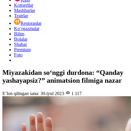
Konsertlar
Mashhurlar
Teatrlar
Restoranlar
Ko‘rgazmalar
Bilim
Bolalar
Shahar
Premium
Foto
Miyazakidan so‘nggi durdona: “Qanday
yashayapsiz?” animatsion filmiga nazar
E’lon qilingan sana
:
30-iyul 2023
·
1 117