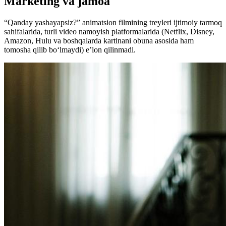
Marketing va jamoa
“Qanday yashayapsiz?” animatsion filmining treyleri ijtimoiy tarmoq
sahifalarida, turli video namoyish platformalarida (Netflix, Disney,
Amazon, Hulu va boshqalarda kartinani obuna asosida ham
tomosha qilib bo‘lmaydi) e’lon qilinmadi.