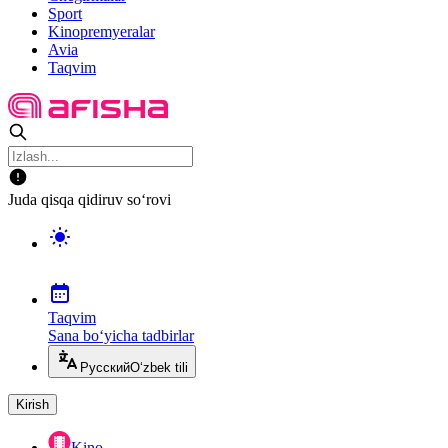
Sport
Kinopremyeralar
Avia
Taqvim
Juda qisqa qidiruv so‘rovi
Taqvim
Sana bo‘yicha tadbirlar
Русский
O‘zbek tili
Kirish
Kino