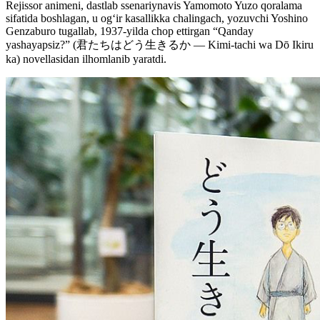
Rejissor animeni, dastlab ssenariynavis Yamomoto Yuzo qoralama
sifatida boshlagan, u og‘ir kasallikka chalingach, yozuvchi Yoshino
Genzaburo tugallab, 1937-yilda chop ettirgan “Qanday
yashayapsiz?” (君たちはどう生きるか — Kimi-tachi wa Dō Ikiru
ka) novellasidan ilhomlanib yaratdi.