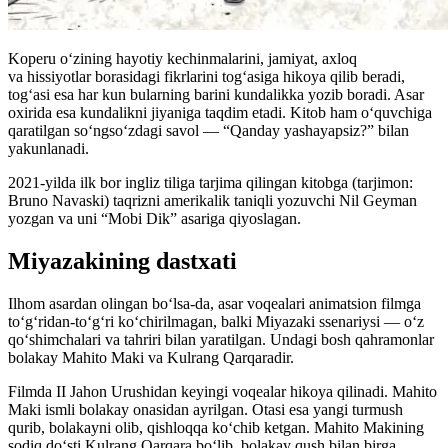
Koperu o‘zining hayotiy kechinmalarini, jamiyat, axloq
va hissiyotlar borasidagi fikrlarini tog‘asiga hikoya qilib beradi,
tog‘asi esa har kun bularning barini kundalikka yozib boradi. Asar
oxirida esa kundalikni jiyaniga taqdim etadi. Kitob ham o‘quvchiga
qaratilgan so‘ngso‘zdagi savol — “Qanday yashayapsiz?” bilan
yakunlanadi.
2021-yilda ilk bor ingliz tiliga tarjima qilingan kitobga (tarjimon:
Bruno Navaski) taqrizni amerikalik taniqli yozuvchi Nil Geyman
yozgan va uni “Mobi Dik” asariga qiyoslagan.
Miyazakining dastxati
Ilhom asardan olingan bo‘lsa-da, asar voqealari animatsion filmga
to‘g‘ridan-to‘g‘ri ko‘chirilmagan, balki Miyazaki ssenariysi — o‘z
qo‘shimchalari va tahriri bilan yaratilgan. Undagi bosh qahramonlar
bolakay Mahito Maki va Kulrang Qarqaradir.
Filmda II Jahon Urushidan keyingi voqealar hikoya qilinadi. Mahito
Maki ismli bolakay onasidan ayrilgan. Otasi esa yangi turmush
qurib, bolakayni olib, qishloqqa ko‘chib ketgan. Mahito Makining
sodiq do‘sti Kulrang Qarqara bo‘lib, bolakay qush bilan birga