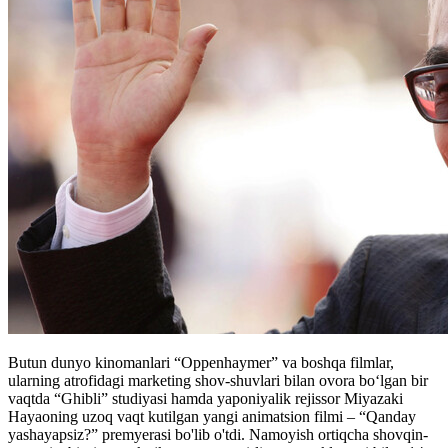
Butun dunyo kinomanlari “Oppenhaymer” va boshqa filmlar,
ularning atrofidagi marketing shov-shuvlari bilan ovora bo‘lgan bir
vaqtda “Ghibli” studiyasi hamda yaponiyalik rejissor Miyazaki
Hayaoning uzoq vaqt kutilgan yangi animatsion filmi – “Qanday
yashayapsiz?” premyerasi bo'lib o'tdi. Namoyish ortiqcha shovqin-