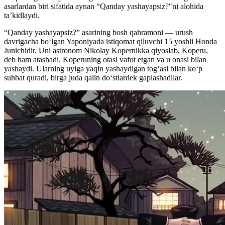
asarlardan biri sifatida aynan “Qanday yashayapsiz?"ni alohida
ta’kidlaydi.
“Qanday yashayapsiz?” asarining bosh qahramoni — urush
davrigacha bo‘lgan Yaponiyada istiqomat qiluvchi 15 yoshli Honda
Junichidir. Uni astronom Nikolay Kopernikka qiyoslab, Koperu,
deb ham atashadi. Koperuning otasi vafot etgan va u onasi bilan
yashaydi. Ularning uyiga yaqin yashaydigan tog‘asi bilan ko‘p
suhbat quradi, birga juda qalin do‘stlardek gaplashadilar.