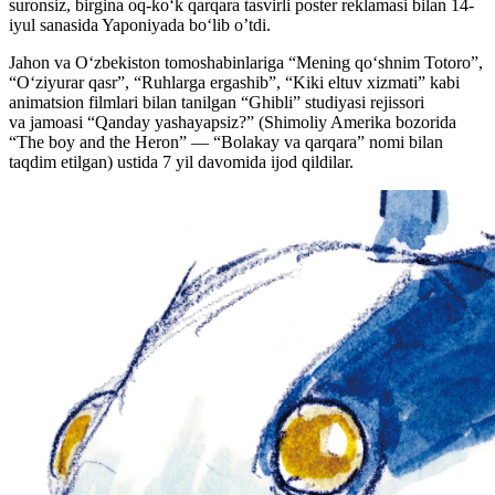
suronsiz, birgina oq-ko‘k qarqara tasvirli poster reklamasi bilan 14-
iyul sanasida Yaponiyada bo‘lib o’tdi.
Jahon va O‘zbekiston tomoshabinlariga “Mening qo‘shnim Totoro”,
“O‘ziyurar qasr”, “Ruhlarga ergashib”, “Kiki eltuv xizmati” kabi
animatsion filmlari bilan tanilgan “Ghibli” studiyasi rejissori
va jamoasi “Qanday yashayapsiz?” (Shimoliy Amerika bozorida
“The boy and the Heron” — “Bolakay va qarqara” nomi bilan
taqdim etilgan) ustida 7 yil davomida ijod qildilar.