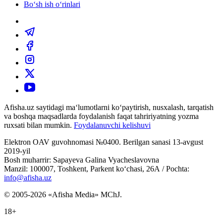
Bo‘sh ish o‘rinlari
Afisha.uz saytidagi ma‘lumotlarni ko‘paytirish, nusxalash, tarqatish
va boshqa maqsadlarda foydalanish faqat tahririyatning yozma
ruxsati bilan mumkin.
Foydalanuvchi kelishuvi
Elektron OAV guvohnomasi №0400. Berilgan sanasi 13-avgust
2019-yil
Bosh muharrir: Sapayeva Galina Vyacheslavovna
Manzil: 100007, Toshkent, Parkent ko‘chasi, 26А / Pochta:
info@afisha.uz
© 2005-2026 «Afisha Media» MChJ.
18+