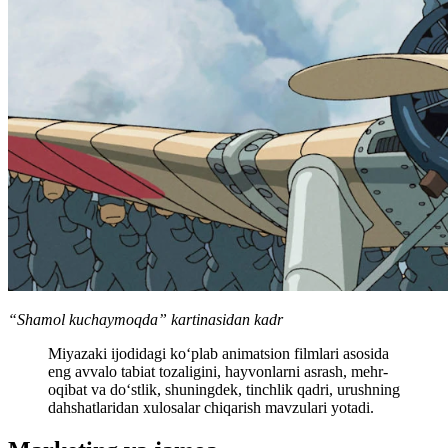
“Shamol kuchaymoqda” kartinasidan kadr
Miyazaki ijodidagi ko‘plab animatsion filmlari asosida
eng avvalo tabiat tozaligini, hayvonlarni asrash, mehr-
oqibat va do‘stlik, shuningdek, tinchlik qadri, urushning
dahshatlaridan xulosalar chiqarish mavzulari yotadi.