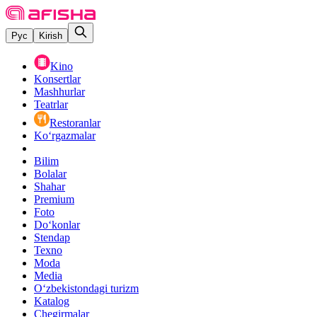
Рус
Kirish
Kino
Konsertlar
Mashhurlar
Teatrlar
Restoranlar
Ko‘rgazmalar
Bilim
Bolalar
Shahar
Premium
Foto
Do‘konlar
Stendap
Texno
Moda
Media
O‘zbekistondagi turizm
Katalog
Chegirmalar