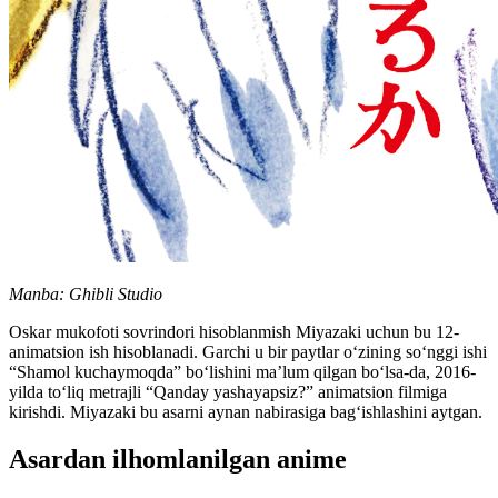
Manba: Ghibli Studio
Oskar mukofoti sovrindori hisoblanmish Miyazaki uchun bu 12-
animatsion ish hisoblanadi. Garchi u bir paytlar o‘zining so‘nggi ishi
“Shamol kuchaymoqda” bo‘lishini ma’lum qilgan bo‘lsa-da, 2016-
yilda to‘liq metrajli “Qanday yashayapsiz?” animatsion filmiga
kirishdi. Miyazaki bu asarni aynan nabirasiga bag‘ishlashini aytgan.
Asardan ilhomlanilgan anime