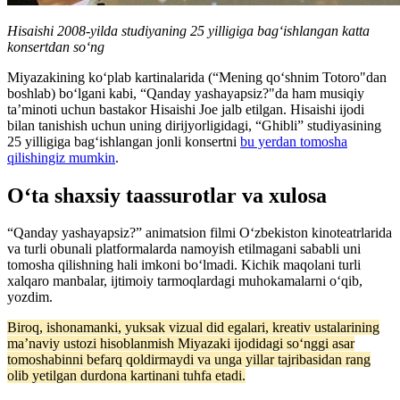
Hisaishi 2008-yilda studiyaning 25 yilligiga bag‘ishlangan katta
konsertdan so‘ng
Miyazakining ko‘plab kartinalarida (“Mening qo‘shnim Totoro"dan
boshlab) bo‘lgani kabi, “Qanday yashayapsiz?"da ham musiqiy
ta’minoti uchun bastakor Hisaishi Joe jalb etilgan. Hisaishi ijodi
bilan tanishish uchun uning dirijyorligidagi, “Ghibli” studiyasining
25 yilligiga bag‘ishlangan jonli konsertni
bu yerdan tomosha
qilishingiz mumkin
.
O‘ta shaxsiy taassurotlar va xulosa
“Qanday yashayapsiz?” animatsion filmi O‘zbekiston kinoteatrlarida
va turli obunali platformalarda namoyish etilmagani sababli uni
tomosha qilishning hali imkoni bo‘lmadi. Kichik maqolani turli
xalqaro manbalar, ijtimoiy tarmoqlardagi muhokamalarni o‘qib,
yozdim.
Biroq, ishonamanki, yuksak vizual did egalari, kreativ ustalarining
ma’naviy ustozi hisoblanmish Miyazaki ijodidagi so‘nggi asar
tomoshabinni befarq qoldirmaydi va unga yillar tajribasidan rang
olib yetilgan durdona kartinani tuhfa etadi.