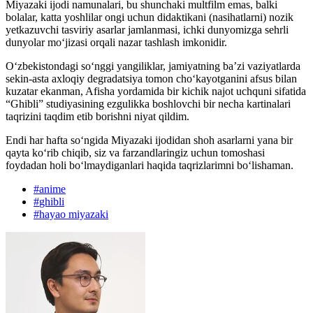
Miyazaki ijodi namunalari, bu shunchaki multfilm emas, balki
bolalar, katta yoshlilar ongi uchun didaktikani (nasihatlarni) nozik
yetkazuvchi tasviriy asarlar jamlanmasi, ichki dunyomizga sehrli
dunyolar mo‘jizasi orqali nazar tashlash imkonidir.
O‘zbekistondagi so‘nggi yangiliklar, jamiyatning ba’zi vaziyatlarda
sekin-asta axloqiy degradatsiya tomon cho‘kayotganini afsus bilan
kuzatar ekanman, Afisha yordamida bir kichik najot uchquni sifatida
“Ghibli” studiyasining ezgulikka boshlovchi bir necha kartinalari
taqrizini taqdim etib borishni niyat qildim.
Endi har hafta so‘ngida Miyazaki ijodidan shoh asarlarni yana bir
qayta ko‘rib chiqib, siz va farzandlaringiz uchun tomoshasi
foydadan holi bo‘lmaydiganlari haqida taqrizlarimni bo‘lishaman.
#
anime
#
ghibli
#
hayao miyazaki