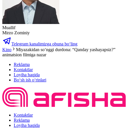
Muallif
Mirzo Zominiy
Telegram kanalimizga obuna bo‘ling
Kino
Miyazakidan so‘nggi durdona: “Qanday yashayapsiz?”
animatsion filmiga nazar
Reklama
Kontaktlar
Loyiha haqida
Bo‘sh ish o‘rinlari
Kontaktlar
Reklama
Loyiha haqida