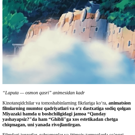
“Laputa — osmon qasri” animesidan kadr
Kinotanqidchilar va tomoshabinlarning fikrlariga ko‘ra,
animatsion
filmlarning mumtoz qadriyatlari va o‘z dastxatiga sodiq qolgan
Miyazaki hamda u boshchiligidagi jamoa “Qanday
yashayapsiz?"da ham “Ghibli"ga xos estetikadan chetga
chiqmagan, uni yanada rivojlantirgan.
Filmdagi jonzotlar, qahramonlar va ijtimoiy tarmoqlarda so‘nggi