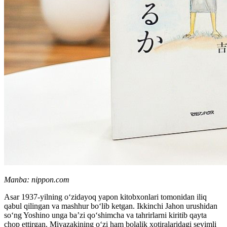
Manba: nippon.com
Asar 1937-yilning o‘zidayoq yapon kitobxonlari tomonidan iliq
qabul qilingan va mashhur bo‘lib ketgan. Ikkinchi Jahon urushidan
so‘ng Yoshino unga ba’zi qo‘shimcha va tahrirlarni kiritib qayta
chop ettirgan. Miyazakining o‘zi ham bolalik xotiralaridagi sevimli