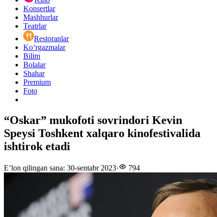
Konsertlar
Mashhurlar
Teatrlar
Restoranlar
Ko‘rgazmalar
Bilim
Bolalar
Shahar
Premium
Foto
“Oskar” mukofoti sovrindori Kevin
Speysi Toshkent xalqaro kinofestivalida
ishtirok etadi
E’lon qilingan sana
:
30-sentabr 2023
·
794