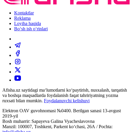
Kontaktlar
Reklama
Loyiha haqida
Bo‘sh ish o‘rinlari
Afisha.uz saytidagi ma‘lumotlarni ko‘paytirish, nusxalash, tarqatish
va boshqa maqsadlarda foydalanish faqat tahririyatning yozma
ruxsati bilan mumkin.
Foydalanuvchi kelishuvi
Elektron OAV guvohnomasi №0400. Berilgan sanasi 13-avgust
2019-yil
Bosh muharrir: Sapayeva Galina Vyacheslavovna
Manzil: 100007, Toshkent, Parkent ko‘chasi, 26А / Pochta:
info@afisha.uz