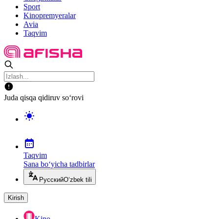
Sport
Kinopremyeralar
Avia
Taqvim
Juda qisqa qidiruv so‘rovi
Taqvim
Sana bo‘yicha tadbirlar
Русский
O‘zbek tili
Kirish
Kino