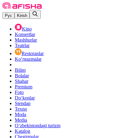
Рус
Kirish
Kino
Konsertlar
Mashhurlar
Teatrlar
Restoranlar
Ko‘rgazmalar
Bilim
Bolalar
Shahar
Premium
Foto
Do‘konlar
Stendap
Texno
Moda
Media
O‘zbekistondagi turizm
Katalog
Chegirmalar