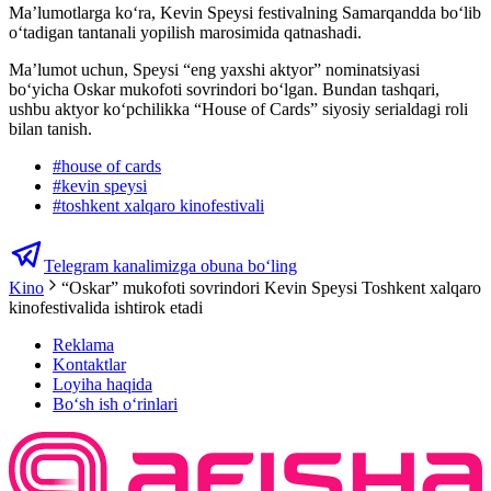
Ma’lumotlarga ko‘ra, Kevin Speysi festivalning Samarqandda bo‘lib
o‘tadigan tantanali yopilish marosimida qatnashadi.
Ma’lumot uchun, Speysi “eng yaxshi aktyor” nominatsiyasi
bo‘yicha Oskar mukofoti sovrindori bo‘lgan. Bundan tashqari,
ushbu aktyor ko‘pchilikka “House of Cards” siyosiy serialdagi roli
bilan tanish.
#
house of cards
#
kevin speysi
#
toshkent xalqaro kinofestivali
Telegram kanalimizga obuna bo‘ling
Kino
“Oskar” mukofoti sovrindori Kevin Speysi Toshkent xalqaro
kinofestivalida ishtirok etadi
Reklama
Kontaktlar
Loyiha haqida
Bo‘sh ish o‘rinlari