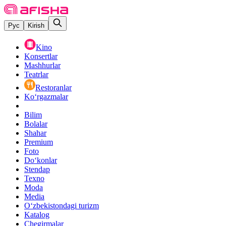
Рус
Kirish
Kino
Konsertlar
Mashhurlar
Teatrlar
Restoranlar
Ko‘rgazmalar
Bilim
Bolalar
Shahar
Premium
Foto
Do‘konlar
Stendap
Texno
Moda
Media
O‘zbekistondagi turizm
Katalog
Chegirmalar