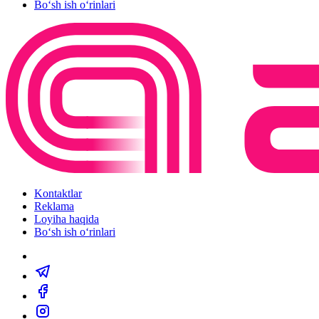
Bo‘sh ish o‘rinlari
Kontaktlar
Reklama
Loyiha haqida
Bo‘sh ish o‘rinlari