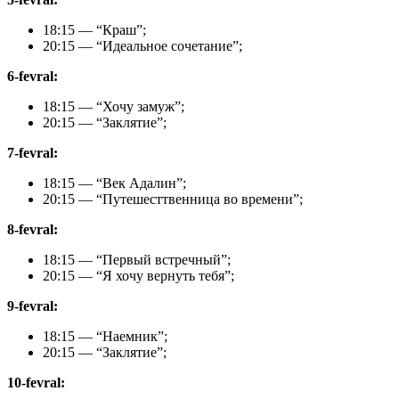
18:15 — “Краш”;
20:15 — “Идеальное сочетание”;
6-fevral:
18:15 — “Хочу замуж”;
20:15 — “Заклятие”;
7-fevral:
18:15 — “Век Адалин”;
20:15 — “Путешесттвенница во времени”;
8-fevral:
18:15 — “Первый встречный”;
20:15 — “Я хочу вернуть тебя”;
9-fevral:
18:15 — “Наемник”;
20:15 — “Заклятие”;
10-fevral: