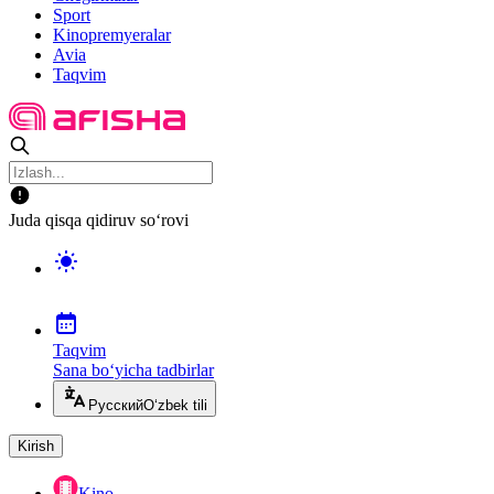
Sport
Kinopremyeralar
Avia
Taqvim
Juda qisqa qidiruv so‘rovi
Taqvim
Sana bo‘yicha tadbirlar
Русский
O‘zbek tili
Kirish
Kino