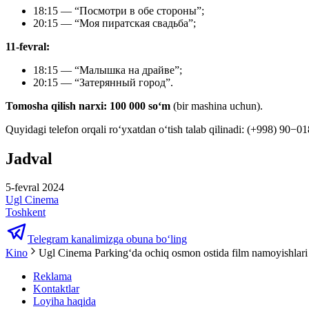
18:15 — “Посмотри в обе стороны”;
20:15 — “Моя пиратская свадьба”;
11-fevral:
18:15 — “Малышка на драйве”;
20:15 — “Затерянный город”.
Tomosha qilish narxi: 100 000 soʻm
(bir mashina uchun).
Quyidagi telefon orqali roʻyxatdan oʻtish talab qilinadi: (+998) 90−0
Jadval
5-fevral 2024
Ugl Cinema
Toshkent
Telegram kanalimizga obuna bo‘ling
Kino
Ugl Cinema Parkingʻda ochiq osmon ostida film namoyishlari
Reklama
Kontaktlar
Loyiha haqida