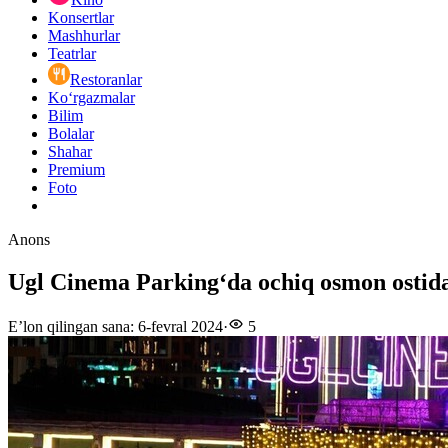
Konsertlar
Mashhurlar
Teatrlar
Restoranlar
Ko‘rgazmalar
Bilim
Bolalar
Shahar
Premium
Foto
Anons
Ugl Cinema Parkingʻda ochiq osmon ostida
E’lon qilingan sana
:
6-fevral 2024
·
5