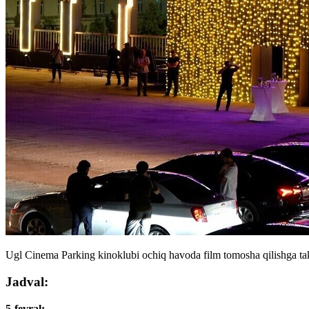
Ugl Cinema Parking kinoklubi ochiq havoda film tomosha qilishga takl
Jadval:
5-fevral: