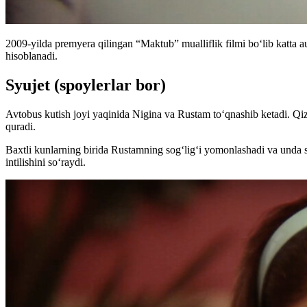
2009-yilda premyera qilingan “Maktub” mualliflik filmi boʻlib katta 
hisoblanadi.
Syujet (spoylerlar bor)
Avtobus kutish joyi yaqinida Nigina va Rustam toʻqnashib ketadi. Qizni
quradi.
Baxtli kunlarning birida Rustamning sogʻligʻi yomonlashadi va unda s
intilishini soʻraydi.