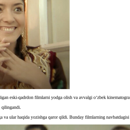
digan eski-qadrdon filmlarni yodga olish va avvalgi oʻzbek kinematograf
n qilingandi.
ga va ular haqida yozishga qaror qildi. Bunday filmlarning navbatdagi