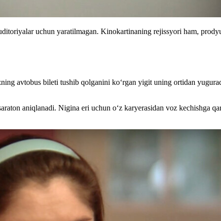
auditoriyalar uchun yaratilmagan. Kinokartinaning rejissyori ham, prod
ng avtobus bileti tushib qolganini koʻrgan yigit uning ortidan yuguradi
araton aniqlanadi. Nigina eri uchun oʻz karyerasidan voz kechishga qar