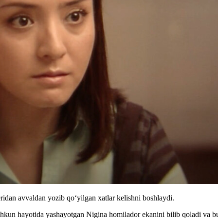
ridan avvaldan yozib qoʻyilgan xatlar kelishni boshlaydi.
kun hayotida yashayotgan Nigina homilador ekanini bilib qoladi va bu 