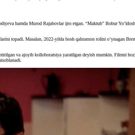
Shodiyeva hamda Murod Rajabovlar ijro etgan. “Maktub” Bobur Yoʻldosh
larini topadi. Masalan, 2022-yilda bosh qahramon rolini oʻynagan Bre
rilgan va ajoyib kolloboratsiya yaratilgan deyish mumkin. Filmni hozir,
hisoblanadi.