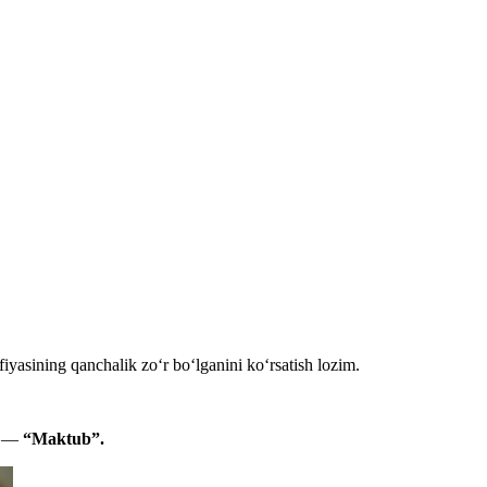
iyasining qanchalik zoʻr boʻlganini koʻrsatish lozim.
si —
“Maktub”.