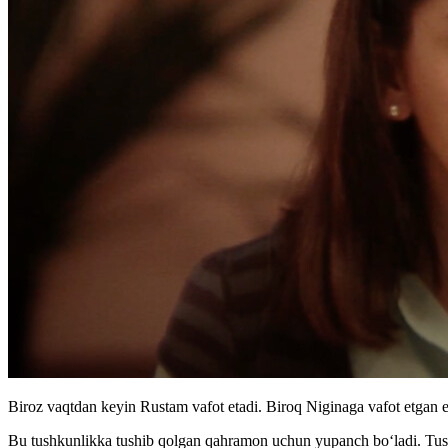
Biroz vaqtdan keyin Rustam vafot etadi. Biroq Niginaga vafot etgan e
Bu tushkunlikka tushib qolgan qahramon uchun yupanch boʻladi. Tush