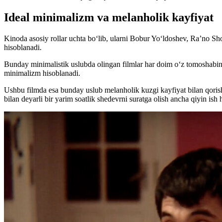
Ideal minimalizm va m
elanholik kayfiyat
Kinoda asosiy rollar uchta boʻlib, ularni Bobur Yo‘ldoshev, Ra’no 
hisoblanadi.
Bunday minimalistik uslubda olingan filmlar har doim oʻz tomoshabin
minimalizm hisoblanadi.
Ushbu filmda esa bunday uslub melanholik kuzgi kayfiyat bilan qorishti
bilan deyarli bir yarim soatlik shedevrni suratga olish ancha qiyin ish 