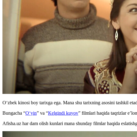
Oʻzbek kinosi boy tarixga ega. Mana shu tarixning asosini tashkil eta
Bungacha “
Oʻyin
” va “
Kelgindi kuyov
” filmlari haqida taqrizlar e’lo
Afisha.uz har dam olish kunlari mana shunday filmlar haqida eslatish