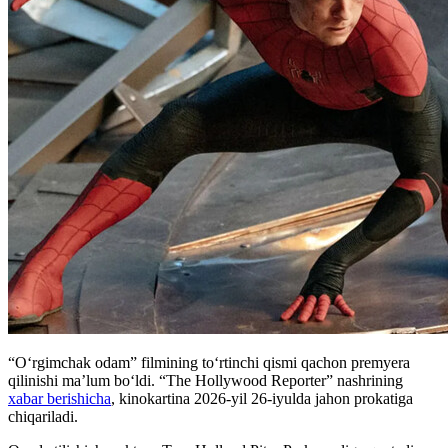
“O‘rgimchak odam” filmining to‘rtinchi qismi qachon premyera
qilinishi ma’lum boʻldi. “The Hollywood Reporter” nashrining
xabar berishicha
, kinokartina 2026-yil 26-iyulda jahon prokatiga
chiqariladi.