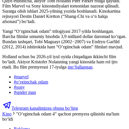
Qayd etilishicha, aktyor Tom Holland Piter Parker roliga qaytadi.
Film Marvel va Sony kinostudiyalari tomonidan nazorat qilinadi.
Suratga olish ishlari 2025-yilning yozida boshlanadi. Kinokartina
rejissyori Destin Daniel Kretton (“Shang-Chi va o‘n halqa
afsonasi”) boʻladi.
Yangi “O‘rgimchak odam” trilogiyasi 2017-yilda boshlangan.
Barcha filmlar umumiy hisobda 3,9 milliard dollar daromad koʻrgan.
Bundan tashqari, Tobi Maguayr (2002−2007) va Endryu Garfild
(2012, 2014) ishtirokida ham “Oʻrgimchak odam” filmlari mavjud.
Holland uchun bu 2026-yil iyul oyida chiqadigan ikkinchi film
bo‘ladi. Aktyor Kristofer Nolanning yangi kinosida ham rol ijro
etadi. Bu film premyerasi 17-iyulga
moʻljallangan
.
#
marvel
#
oʻrgimchak odam
#
sony
#
spider man
Telegram kanalimizga obuna bo‘ling
Kino
"Oʻrgimchak odam 4" qachon premyera qilinishi ma'lum
boʻldi
Reklama