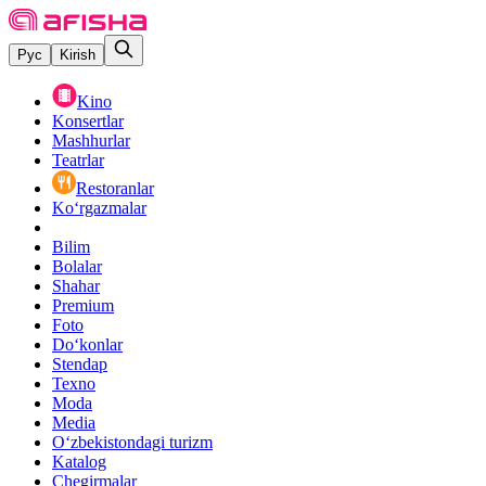
Рус
Kirish
Kino
Konsertlar
Mashhurlar
Teatrlar
Restoranlar
Ko‘rgazmalar
Bilim
Bolalar
Shahar
Premium
Foto
Do‘konlar
Stendap
Texno
Moda
Media
O‘zbekistondagi turizm
Katalog
Chegirmalar