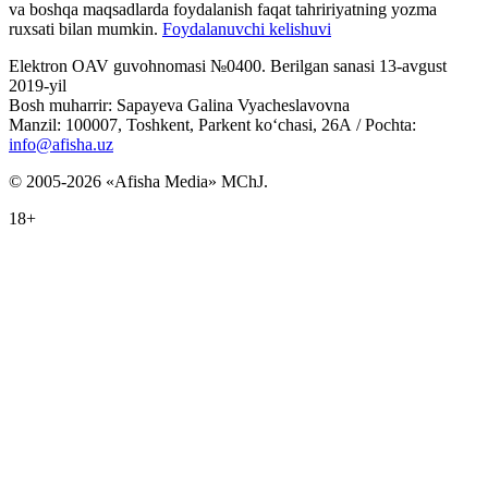
va boshqa maqsadlarda foydalanish faqat tahririyatning yozma
ruxsati bilan mumkin.
Foydalanuvchi kelishuvi
Elektron OAV guvohnomasi №0400. Berilgan sanasi 13-avgust
2019-yil
Bosh muharrir: Sapayeva Galina Vyacheslavovna
Manzil: 100007, Toshkent, Parkent ko‘chasi, 26А / Pochta:
info@afisha.uz
© 2005-2026 «Afisha Media» MChJ.
18+