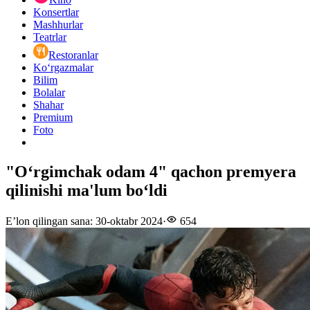
Konsertlar
Mashhurlar
Teatrlar
Restoranlar
Ko‘rgazmalar
Bilim
Bolalar
Shahar
Premium
Foto
"Oʻrgimchak odam 4" qachon premyera
qilinishi ma'lum boʻldi
E’lon qilingan sana
:
30-oktabr 2024
·
654