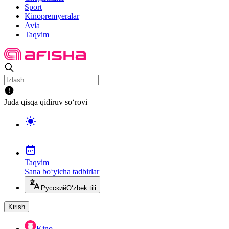
Sport
Kinopremyeralar
Avia
Taqvim
Juda qisqa qidiruv so‘rovi
Taqvim
Sana bo‘yicha tadbirlar
Русский
O‘zbek tili
Kirish
Kino