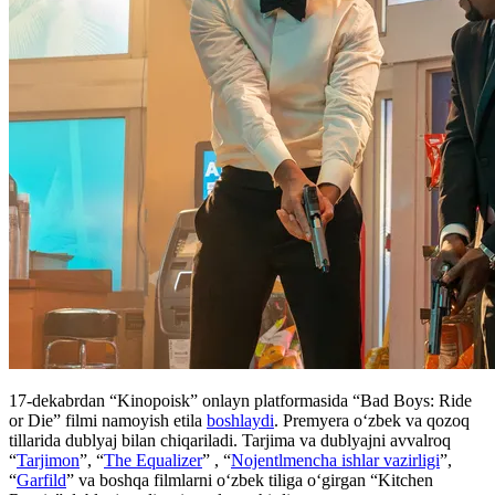
17-dekabrdan “Kinopoisk” onlayn platformasida “Bad Boys: Ride
or Die” filmi namoyish etila
boshlaydi
. Premyera oʻzbek va qozoq
tillarida dublyaj bilan chiqariladi. Tarjima va dublyajni avvalroq
“
Tarjimon
”, “
The Equalizer
” , “
Nojentlmencha ishlar vazirligi
”,
“
Garfild
” va boshqa filmlarni oʻzbek tiliga oʻgirgan “Kitchen