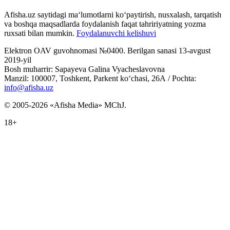
Afisha.uz saytidagi ma‘lumotlarni ko‘paytirish, nusxalash, tarqatish
va boshqa maqsadlarda foydalanish faqat tahririyatning yozma
ruxsati bilan mumkin.
Foydalanuvchi kelishuvi
Elektron OAV guvohnomasi №0400. Berilgan sanasi 13-avgust
2019-yil
Bosh muharrir: Sapayeva Galina Vyacheslavovna
Manzil: 100007, Toshkent, Parkent ko‘chasi, 26А / Pochta:
info@afisha.uz
© 2005-2026 «Afisha Media» MChJ.
18+