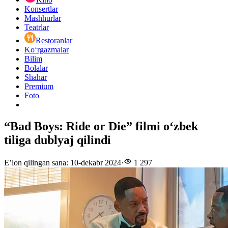
Konsertlar
Mashhurlar
Teatrlar
Restoranlar
Ko‘rgazmalar
Bilim
Bolalar
Shahar
Premium
Foto
“Bad Boys: Ride or Die” filmi oʻzbek
tiliga dublyaj qilindi
E’lon qilingan sana
:
10-dekabr 2024
·
1 297