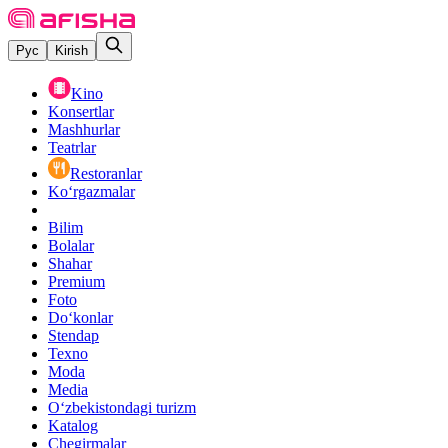
Рус
Kirish
Kino
Konsertlar
Mashhurlar
Teatrlar
Restoranlar
Ko‘rgazmalar
Bilim
Bolalar
Shahar
Premium
Foto
Do‘konlar
Stendap
Texno
Moda
Media
O‘zbekistondagi turizm
Katalog
Chegirmalar