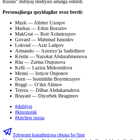
Russia” dublyaj studiyasi amalga oshirdi.
Personajlarga quyidagilar ovoz berdi:
Mayk — Alisher Uzoqov
Markus — Erkin Bozorov
MakGrat — Boir Xolmirzayev
Govard — Mahmud Ismoilov
Lokvud — Aziz Latipov
Armando — Asrorxoʻja Sadirdinov
Kristin — Nazokat Abdurahmonova
Rita — Zarina Otajonova
Kelli — Laziza Mirkomilova
Menni — Ixtiyor Otajonov
Dorn — Isomiddin Boymirzayev
Reggi — Oʻtkir Alimov
Tereza — Dilbar Abdukamalova
Brayant — Diyorbek Ibragimov
#
dublyaj
#
kinopoisk
#
kitchen russia
Telegram kanalimizga obuna bo‘ling