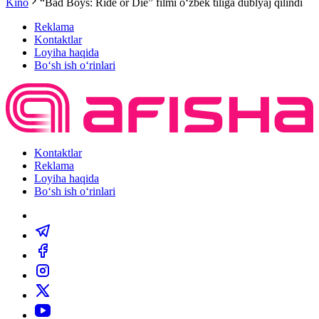
Kino
“Bad Boys: Ride or Die” filmi oʻzbek tiliga dublyaj qilindi
Reklama
Kontaktlar
Loyiha haqida
Bo‘sh ish o‘rinlari
Kontaktlar
Reklama
Loyiha haqida
Bo‘sh ish o‘rinlari