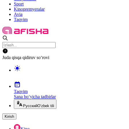
Sport
Kinopremyeralar
Avia
Taqvim
Juda qisqa qidiruv so‘rovi
Taqvim
Sana bo‘yicha tadbirlar
Русский
O‘zbek tili
Kirish
Kino