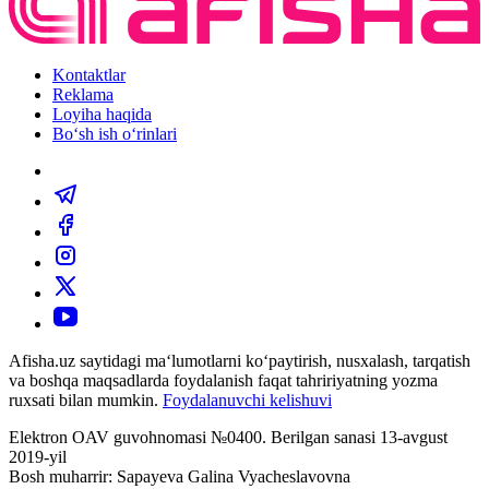
Kontaktlar
Reklama
Loyiha haqida
Bo‘sh ish o‘rinlari
Afisha.uz saytidagi ma‘lumotlarni ko‘paytirish, nusxalash, tarqatish
va boshqa maqsadlarda foydalanish faqat tahririyatning yozma
ruxsati bilan mumkin.
Foydalanuvchi kelishuvi
Elektron OAV guvohnomasi №0400. Berilgan sanasi 13-avgust
2019-yil
Bosh muharrir: Sapayeva Galina Vyacheslavovna