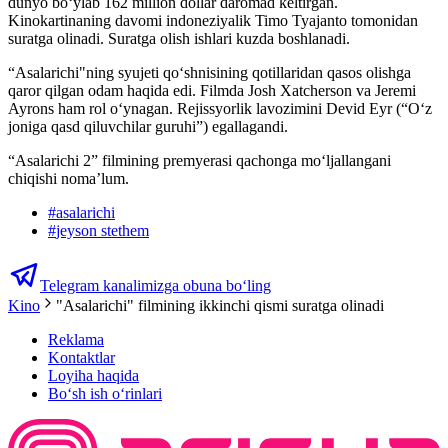
dunyo bo‘ylab 162 million dollar daromad keltirgan.
Kinokartinaning davomi indoneziyalik Timo Tyajanto tomonidan
suratga olinadi. Suratga olish ishlari kuzda boshlanadi.
“Asalarichi"ning syujeti qo‘shnisining qotillaridan qasos olishga
qaror qilgan odam haqida edi. Filmda Josh Xatcherson va Jeremi
Ayrons ham rol o‘ynagan. Rejissyorlik lavozimini Devid Eyr (“O‘z
joniga qasd qiluvchilar guruhi”) egallagandi.
“Asalarichi 2” filmining premyerasi qachonga moʻljallangani
chiqishi noma’lum.
#
asalarichi
#
jeyson stethem
Telegram kanalimizga obuna bo‘ling
Kino
"Asalarichi" filmining ikkinchi qismi suratga olinadi
Reklama
Kontaktlar
Loyiha haqida
Bo‘sh ish o‘rinlari