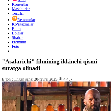
Konsertlar
Mashhurlar
Teatrlar
Restoranlar
Ko‘rgazmalar
Bilim
Bolalar
Shahar
Premium
Foto
"Asalarichi" filmining ikkinchi qismi
suratga olinadi
E’lon qilingan sana
:
28-fevral 2025
·
4 457