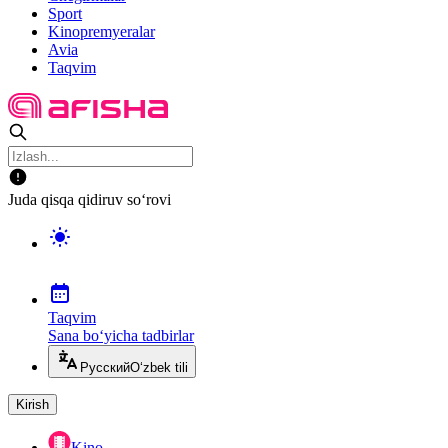
Sport
Kinopremyeralar
Avia
Taqvim
Juda qisqa qidiruv so‘rovi
Taqvim
Sana bo‘yicha tadbirlar
Русский
O‘zbek tili
Kirish
Kino