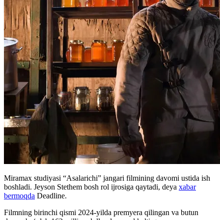
Miramax studiyasi “Asalarichi” jangari filmining davomi ustida ish
boshladi. Jeyson Stethem bosh rol ijrosiga qaytadi, deya
xabar
bermoqda
Deadline.
Filmning birinchi qismi 2024-yilda premyera qilingan va butun