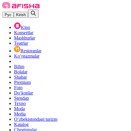
Рус
Kirish
Kino
Konsertlar
Mashhurlar
Teatrlar
Restoranlar
Ko‘rgazmalar
Bilim
Bolalar
Shahar
Premium
Foto
Do‘konlar
Stendap
Texno
Moda
Media
O‘zbekistondagi turizm
Katalog
Chegirmalar