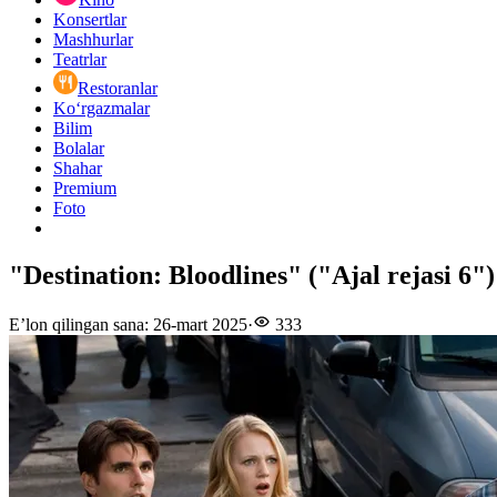
Konsertlar
Mashhurlar
Teatrlar
Restoranlar
Ko‘rgazmalar
Bilim
Bolalar
Shahar
Premium
Foto
"Destination: Bloodlines" ("Ajal rejasi 6") 
E’lon qilingan sana
:
26-mart 2025
·
333