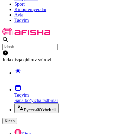
Sport
Kinopremyeralar
Avia
Taqvim
Juda qisqa qidiruv so‘rovi
Taqvim
Sana bo‘yicha tadbirlar
Русский
O‘zbek tili
Kirish
Kino