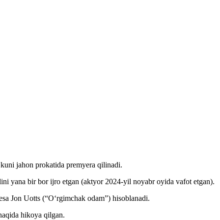
 kuni jahon prokatida premyera qilinadi.
ni yana bir bor ijro etgan (aktyor 2024-yil noyabr oyida vafot etgan).
 esa Jon Uotts (“O‘rgimchak odam”) hisoblanadi.
haqida hikoya qilgan.