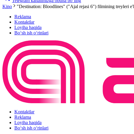
Telegram kanalimizga obuna bo‘ling
Kino
"Destination: Bloodlines" ("Ajal rejasi 6") filmining treyleri e'
Reklama
Kontaktlar
Loyiha haqida
Bo‘sh ish o‘rinlari
Kontaktlar
Reklama
Loyiha haqida
Bo‘sh ish o‘rinlari