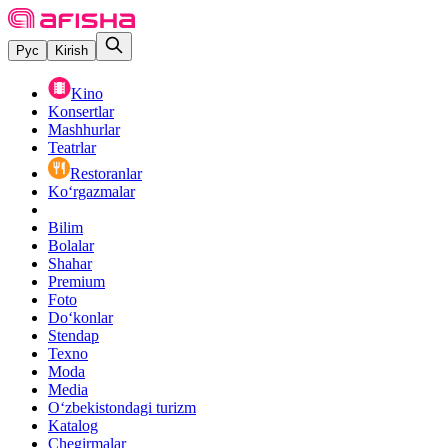
Рус
Kirish
Kino
Konsertlar
Mashhurlar
Teatrlar
Restoranlar
Ko‘rgazmalar
Bilim
Bolalar
Shahar
Premium
Foto
Do‘konlar
Stendap
Texno
Moda
Media
O‘zbekistondagi turizm
Katalog
Chegirmalar