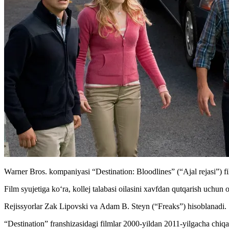
Warner Bros. kompaniyasi “Destination: Bloodlines” (“Ajal rejasi”) fil
Film syujetiga ko‘ra, kollej talabasi oilasini xavfdan qutqarish uchun
Rejissyorlar Zak Lipovski va Adam B. Steyn (“Freaks”) hisoblanadi.
“Destination” franshizasidagi filmlar 2000-yildan 2011-yilgacha chiq