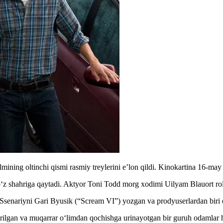
mining oltinchi qismi rasmiy treylerini e’lon qildi. Kinokartina 16-may
 o‘z shahriga qaytadi. Aktyor Toni Todd morg xodimi Uilyam Blauort roli
 Ssenariyni Gari Byusik (“Scream VI”) yozgan va prodyuserlardan biri
arilgan va muqarrar o‘limdan qochishga urinayotgan bir guruh odamlar 