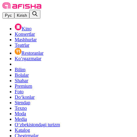
Рус
Kirish
Kino
Konsertlar
Mashhurlar
Teatrlar
Restoranlar
Ko‘rgazmalar
Bilim
Bolalar
Shahar
Premium
Foto
Do‘konlar
Stendap
Texno
Moda
Media
O‘zbekistondagi turizm
Katalog
Chegirmalar