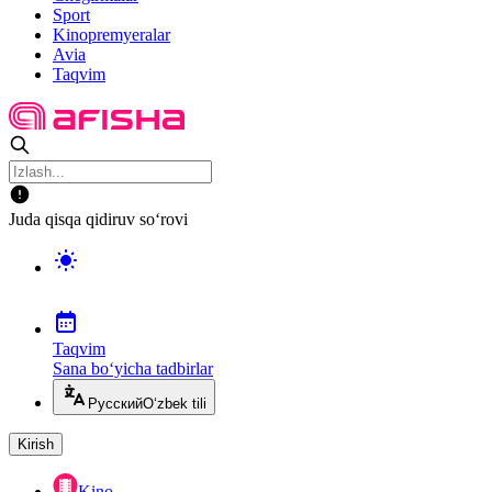
Sport
Kinopremyeralar
Avia
Taqvim
Juda qisqa qidiruv so‘rovi
Taqvim
Sana bo‘yicha tadbirlar
Русский
O‘zbek tili
Kirish
Kino