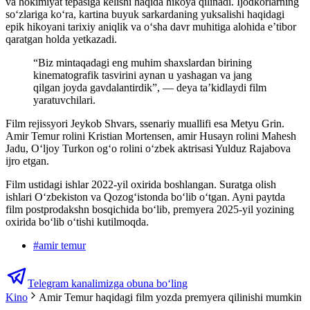
va hokimiyat tepasiga kelishi haqida hikoya qilinadi. Ijodkorlarning
so‘zlariga ko‘ra, kartina buyuk sarkardaning yuksalishi haqidagi
epik hikoyani tarixiy aniqlik va o‘sha davr muhitiga alohida e’tibor
qaratgan holda yetkazadi.
“Biz mintaqadagi eng muhim shaxslardan birining
kinematografik tasvirini aynan u yashagan va jang
qilgan joyda gavdalantirdik”, — deya ta’kidlaydi film
yaratuvchilari.
Film rejissyori Jeykob Shvars, ssenariy muallifi esa Metyu Grin.
Amir Temur rolini Kristian Mortensen, amir Husayn rolini Mahesh
Jadu, Oʻljoy Turkon ogʻo rolini o‘zbek aktrisasi Yulduz Rajabova
ijro etgan.
Film ustidagi ishlar 2022-yil oxirida boshlangan. Suratga olish
ishlari O‘zbekiston va Qozog‘istonda bo‘lib o‘tgan. Ayni paytda
film postprodakshn bosqichida boʻlib, premyera 2025-yil yozining
oxirida bo‘lib o‘tishi kutilmoqda.
#
amir temur
Telegram kanalimizga obuna bo‘ling
Kino
Amir Temur haqidagi film yozda premyera qilinishi mumkin