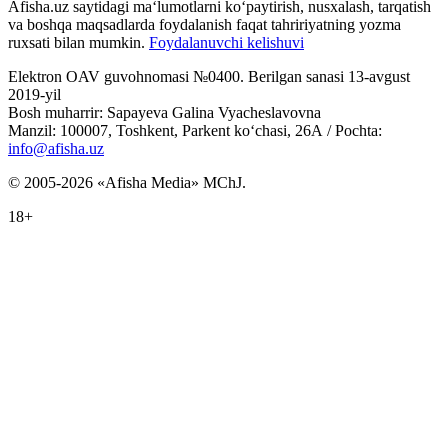
Afisha.uz saytidagi ma‘lumotlarni ko‘paytirish, nusxalash, tarqatish
va boshqa maqsadlarda foydalanish faqat tahririyatning yozma
ruxsati bilan mumkin.
Foydalanuvchi kelishuvi
Elektron OAV guvohnomasi №0400. Berilgan sanasi 13-avgust
2019-yil
Bosh muharrir: Sapayeva Galina Vyacheslavovna
Manzil: 100007, Toshkent, Parkent ko‘chasi, 26А / Pochta:
info@afisha.uz
© 2005-2026 «Afisha Media» MChJ.
18+