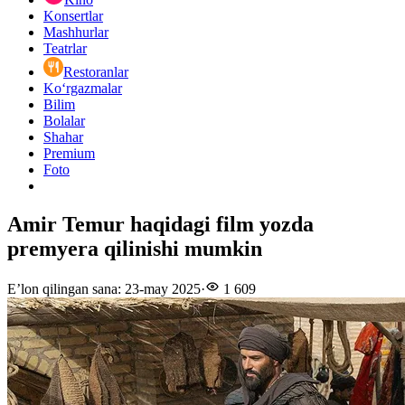
Konsertlar
Mashhurlar
Teatrlar
Restoranlar
Ko‘rgazmalar
Bilim
Bolalar
Shahar
Premium
Foto
Amir Temur haqidagi film yozda
premyera qilinishi mumkin
E’lon qilingan sana
:
23-may 2025
·
1 609