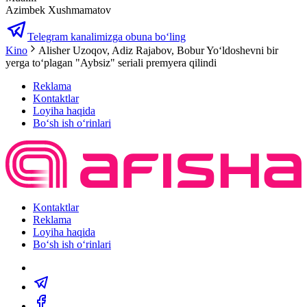
Azimbek Xushmamatov
Telegram kanalimizga obuna bo‘ling
Kino
Alisher Uzoqov, Adiz Rajabov, Bobur Yoʻldoshevni bir
yerga toʻplagan "Aybsiz" seriali premyera qilindi
Reklama
Kontaktlar
Loyiha haqida
Bo‘sh ish o‘rinlari
Kontaktlar
Reklama
Loyiha haqida
Bo‘sh ish o‘rinlari