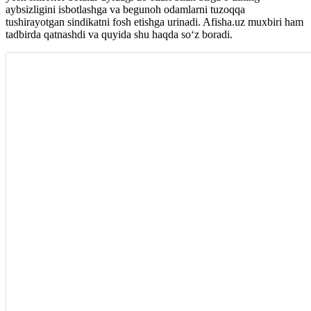
aybsizligini isbotlashga va begunoh odamlarni tuzoqqa
tushirayotgan sindikatni fosh etishga urinadi. Afisha.uz muxbiri ham
tadbirda qatnashdi va quyida shu haqda soʻz boradi.