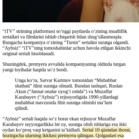
“iTV” striming platformasi soʻnggi paytlarda oʻzining mualliflik
seriallari va filmlarini ishlab chiqarish bilan shugʻullanmoqda.
Bungacha kompaniya oʻzining “Turnir” serialini suratga olgandi.
“Aybsiz” “iTV"ning tomoshabinlar uchun havola etilgan ikkinchi
original seriali hisoblanadi.
Shuningdek, premyera avvalida kompaniyaning oldinda turgan
yangi loyihalar haqida soʻz bordi.
Unga koʻra, Sarvar Karimov tomonidan “Muhabbat
shatbati” filmi suratga olinadi. Bundan tashqari, Ruslan
Akun (“Jannat onalar oyogʻi ostida”) va Muzaffar
Karabayev (“Aybsiz”) rejissyorligida 1990-yillardagi
muhabbat mavzusida film suratga olinishi ma’lum
qilindi.
“Aybsiz” seriali haqida soʻz borar ekan rejissyor Muzaffar
Karabayev tayyorgarlikka bir oy, suratga olish ishlariga esa ikki
oydan koʻproq vaqt ketganini ta’kidladi.
Serial 10 qismdan iborat,
hozirgacha ularning ikkitasi premyera qilingan. Qolganlari esa