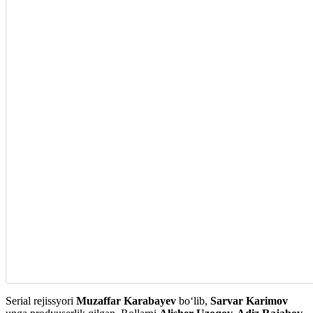
Serial rejissyori
Muzaffar Karabayev
boʻlib,
Sarvar Karimov