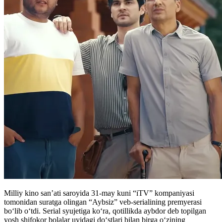
Milliy kino san’ati saroyida 31-may kuni “iTV” kompaniyasi
tomonidan suratga olingan “Aybsiz” veb-serialining premyerasi
boʻlib oʻtdi. Serial syujetiga koʻra, qotillikda aybdor deb topilgan
yosh shifokor bolalar uyidagi do‘stlari bilan birga o‘zining