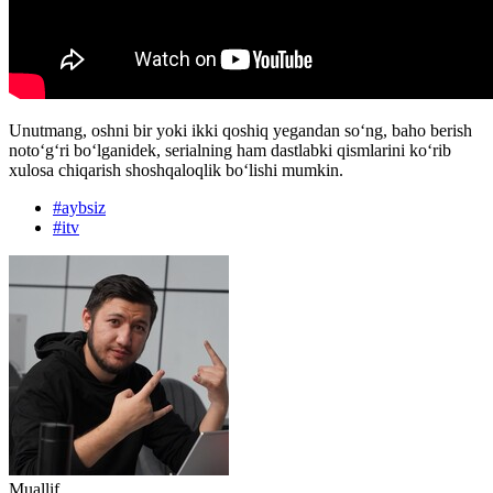
Unutmang, oshni bir yoki ikki qoshiq yegandan soʻng, baho berish
notoʻgʻri boʻlganidek, serialning ham dastlabki qismlarini koʻrib
xulosa chiqarish shoshqaloqlik boʻlishi mumkin.
#
aybsiz
#
itv
Muallif