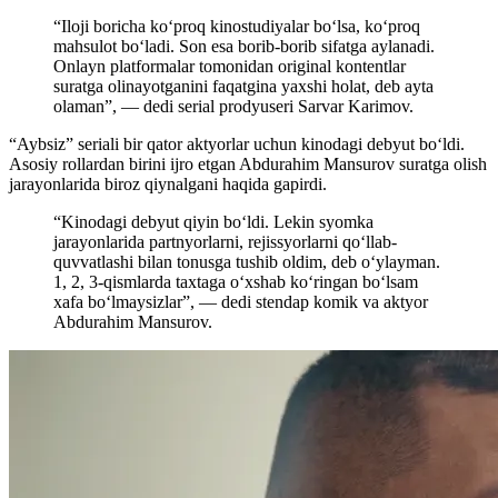
“Iloji boricha koʻproq kinostudiyalar boʻlsa, koʻproq
mahsulot boʻladi. Son esa borib-borib sifatga aylanadi.
Onlayn platformalar tomonidan original kontentlar
suratga olinayotganini faqatgina yaxshi holat, deb ayta
olaman”, — dedi serial prodyuseri Sarvar Karimov.
“Aybsiz” seriali bir qator aktyorlar uchun kinodagi debyut boʻldi.
Asosiy rollardan birini ijro etgan Abdurahim Mansurov suratga olish
jarayonlarida biroz qiynalgani haqida gapirdi.
“Kinodagi debyut qiyin boʻldi. Lekin syomka
jarayonlarida partnyorlarni, rejissyorlarni qoʻllab-
quvvatlashi bilan tonusga tushib oldim, deb oʻylayman.
1, 2, 3-qismlarda taxtaga oʻxshab koʻringan boʻlsam
xafa boʻlmaysizlar”, — dedi stendap komik va aktyor
Abdurahim Mansurov.