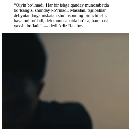
“Qiyin boʻlmadi. Har bir ishga qanday munosabatda
boʻlsangiz, shunday koʻrinadi. Masalan, tajribalilar
debyutantlarga nisbatan shu insonning birinchi ishi,
hayajoni boʻladi, deb munosabatda boʻlsa, hammasi
yaxshi boʻladi”, — dedi Adiz Rajabov.