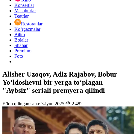
Konsertlar
Mashhurlar
Teatrlar
Restoranlar
Ko‘rgazmalar
Bilim
Bolalar
Shahar
Premium
Foto
Alisher Uzoqov, Adiz Rajabov, Bobur
Yoʻldoshevni bir yerga toʻplagan
"Aybsiz" seriali premyera qilindi
E’lon qilingan sana
:
3-iyun 2025
·
2 482