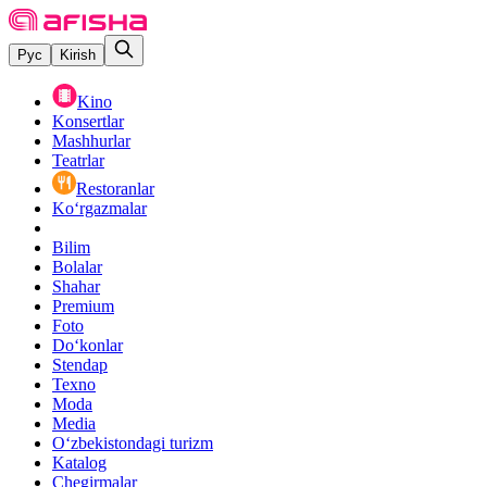
Рус
Kirish
Kino
Konsertlar
Mashhurlar
Teatrlar
Restoranlar
Ko‘rgazmalar
Bilim
Bolalar
Shahar
Premium
Foto
Do‘konlar
Stendap
Texno
Moda
Media
O‘zbekistondagi turizm
Katalog
Chegirmalar