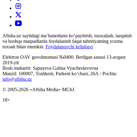
Afisha.uz saytidagi ma‘lumotlarni ko‘paytirish, nusxalash, tarqatish
va boshqa maqsadlarda foydalanish faqat tahririyatning yozma
ruxsati bilan mumkin.
Foydalanuvchi kelishuvi
Elektron OAV guvohnomasi №0400. Berilgan sanasi 13-avgust
2019-yil
Bosh muharrir: Sapayeva Galina Vyacheslavovna
Manzil: 100007, Toshkent, Parkent ko‘chasi, 26А / Pochta:
info@afisha.uz
© 2005-2026 «Afisha Media» MChJ.
18+