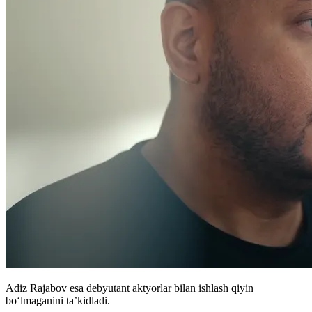
Adiz Rajabov esa debyutant aktyorlar bilan ishlash qiyin
boʻlmaganini ta’kidladi.