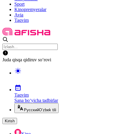
Sport
Kinopremyeralar
Avia
Taqvim
Juda qisqa qidiruv so‘rovi
Taqvim
Sana bo‘yicha tadbirlar
Русский
O‘zbek tili
Kirish
Kino