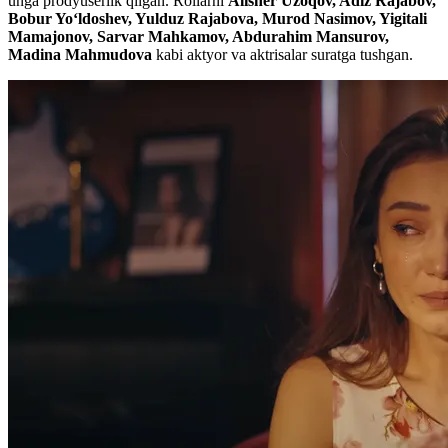
unga prodyuserlik qilgan. Rollarni
Alisher Uzoqov, Adiz Rajabov,
Bobur Yoʻldoshev, Yulduz Rajabova, Murod Nasimov, Yigitali
Mamajonov, Sarvar Mahkamov, Abdurahim Mansurov,
Madina Mahmudova
kabi aktyor va aktrisalar suratga tushgan.