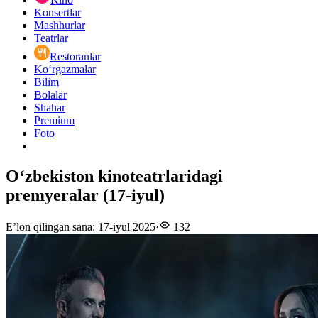
Konsertlar
Mashhurlar
Teatrlar
Restoranlar
Ko‘rgazmalar
Bilim
Bolalar
Shahar
Premium
Foto
Oʻzbekiston kinoteatrlaridagi
premyeralar (17-iyul)
E’lon qilingan sana
:
17-iyul 2025
·
132