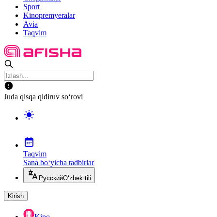
Sport
Kinopremyeralar
Avia
Taqvim
Juda qisqa qidiruv so‘rovi
Taqvim
Sana bo‘yicha tadbirlar
Русский
O‘zbek tili
Kirish
Kino