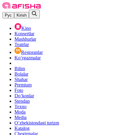
Рус
Kirish
Kino
Konsertlar
Mashhurlar
Teatrlar
Restoranlar
Ko‘rgazmalar
Bilim
Bolalar
Shahar
Premium
Foto
Do‘konlar
Stendap
Texno
Moda
Media
O‘zbekistondagi turizm
Katalog
Chegirmalar