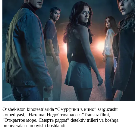
Oʻzbekiston kinoteatrlarida “Смурфики в кино” sarguzasht
komediyasi, “Наташа: НедоСтюардесса” fransuz filmi,
“Открытое море. Смерть рядом” detektiv trilleri va boshqa
premyeralar namoyishi boshlandi.