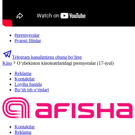
#
premyeralar
#
yangi filmlar
Telegram kanalimizga obuna bo‘ling
Kino
Oʻzbekiston kinoteatrlaridagi premyeralar (17-iyul)
Reklama
Kontaktlar
Loyiha haqida
Bo‘sh ish o‘rinlari
Kontaktlar
Reklama