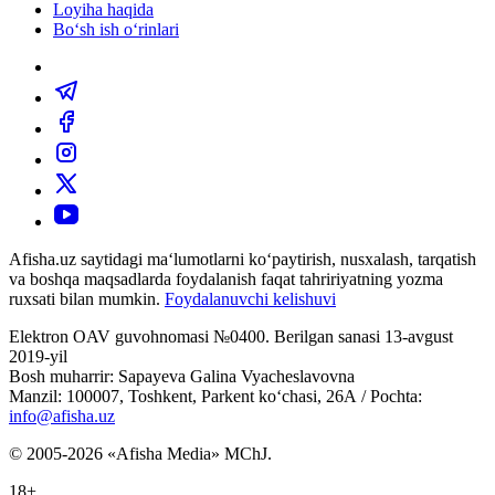
Loyiha haqida
Bo‘sh ish o‘rinlari
Afisha.uz saytidagi ma‘lumotlarni ko‘paytirish, nusxalash, tarqatish
va boshqa maqsadlarda foydalanish faqat tahririyatning yozma
ruxsati bilan mumkin.
Foydalanuvchi kelishuvi
Elektron OAV guvohnomasi №0400. Berilgan sanasi 13-avgust
2019-yil
Bosh muharrir: Sapayeva Galina Vyacheslavovna
Manzil: 100007, Toshkent, Parkent ko‘chasi, 26А / Pochta:
info@afisha.uz
© 2005-2026 «Afisha Media» MChJ.
18+