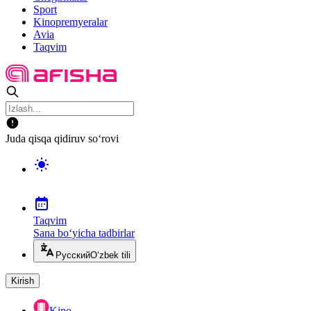
Sport
Kinopremyeralar
Avia
Taqvim
Juda qisqa qidiruv so‘rovi
Taqvim
Sana bo‘yicha tadbirlar
Русский
O‘zbek tili
Kirish
Kino