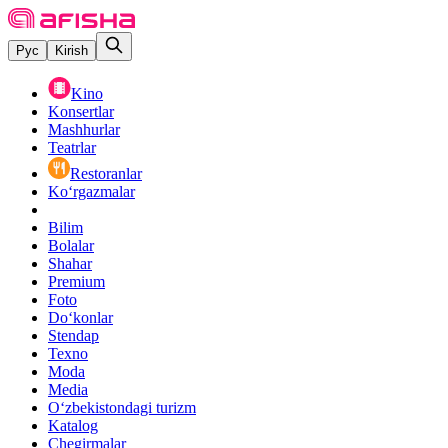
Рус
Kirish
Kino
Konsertlar
Mashhurlar
Teatrlar
Restoranlar
Ko‘rgazmalar
Bilim
Bolalar
Shahar
Premium
Foto
Do‘konlar
Stendap
Texno
Moda
Media
O‘zbekistondagi turizm
Katalog
Chegirmalar