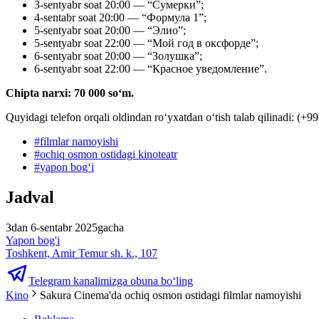
3-sentyabr soat 20:00 — “Сумерки”;
4-sentabr soat 20:00 — “Формула 1”;
5-sentyabr soat 20:00 — “Элио”;
5-sentyabr soat 22:00 — “Мой год в оксфорде”;
6-sentyabr soat 20:00 — “Золушка”;
6-sentyabr soat 22:00 — “Красное уведомление”.
Chipta narxi: 70 000 soʻm.
Quyidagi telefon orqali oldindan roʻyxatdan oʻtish talab qilinadi: (
#
filmlar namoyishi
#
ochiq osmon ostidagi kinoteatr
#
yapon bogʻi
Jadval
3dan 6-sentabr 2025gacha
Yapon bog'i
Toshkent, Amir Temur sh. k., 107
Telegram kanalimizga obuna bo‘ling
Kino
Sakura Cinema'da ochiq osmon ostidagi filmlar namoyishi