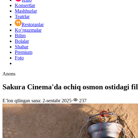
Konsertlar
Mashhurlar
Teatrlar
Restoranlar
Ko‘rgazmalar
Bilim
Bolalar
Shahar
Premium
Foto
Anons
Sakura Cinema'da ochiq osmon ostidagi fi
E’lon qilingan sana
:
2-sentabr 2025
·
237