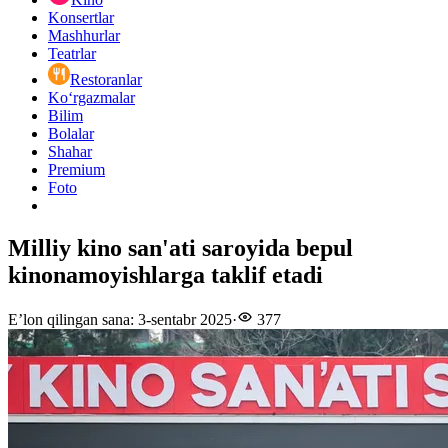
Konsertlar
Mashhurlar
Teatrlar
Restoranlar
Ko‘rgazmalar
Bilim
Bolalar
Shahar
Premium
Foto
Milliy kino san'ati saroyida bepul
kinonamoyishlarga taklif etadi
E’lon qilingan sana
:
3-sentabr 2025
·
377