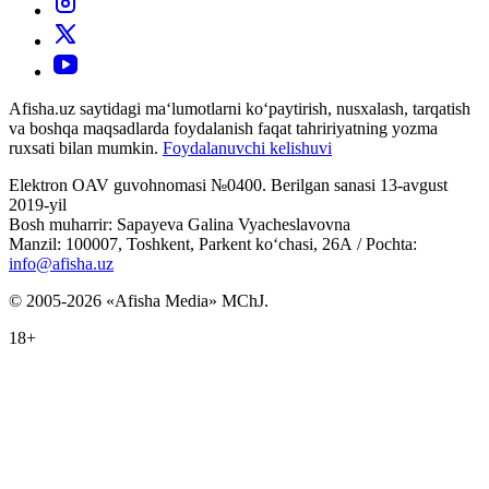
Afisha.uz saytidagi ma‘lumotlarni ko‘paytirish, nusxalash, tarqatish
va boshqa maqsadlarda foydalanish faqat tahririyatning yozma
ruxsati bilan mumkin.
Foydalanuvchi kelishuvi
Elektron OAV guvohnomasi №0400. Berilgan sanasi 13-avgust
2019-yil
Bosh muharrir: Sapayeva Galina Vyacheslavovna
Manzil: 100007, Toshkent, Parkent ko‘chasi, 26А / Pochta:
info@afisha.uz
© 2005-2026 «Afisha Media» MChJ.
18+