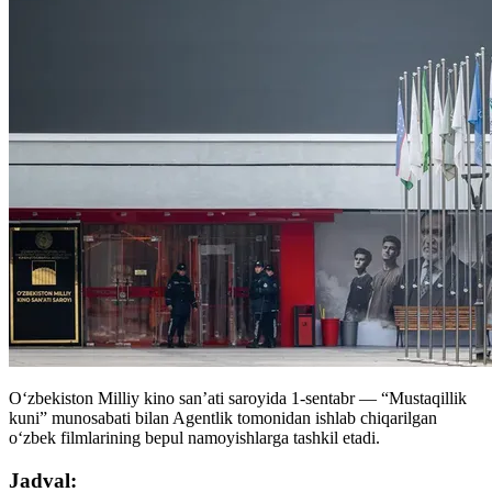
O‘zbekiston Milliy kino san’ati saroyida 1-sentabr — “Mustaqillik
kuni” munosabati bilan Agentlik tomonidan ishlab chiqarilgan
o‘zbek filmlarining bepul namoyishlarga tashkil etadi.
Jadval: