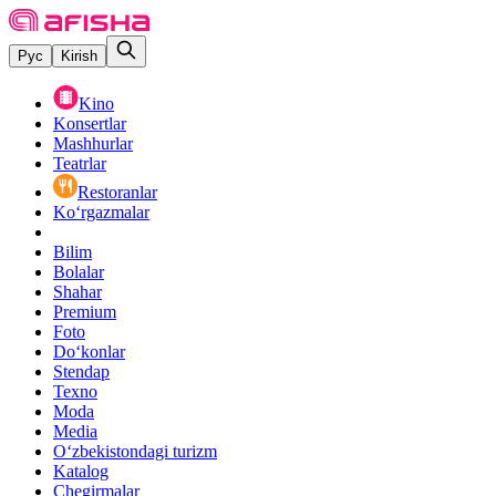
Рус
Kirish
Kino
Konsertlar
Mashhurlar
Teatrlar
Restoranlar
Ko‘rgazmalar
Bilim
Bolalar
Shahar
Premium
Foto
Do‘konlar
Stendap
Texno
Moda
Media
O‘zbekistondagi turizm
Katalog
Chegirmalar