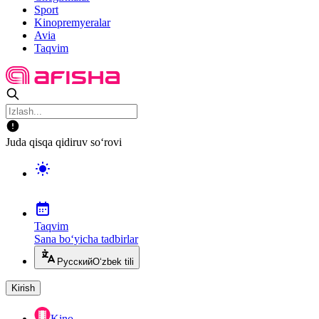
Sport
Kinopremyeralar
Avia
Taqvim
Juda qisqa qidiruv so‘rovi
Taqvim
Sana bo‘yicha tadbirlar
Русский
O‘zbek tili
Kirish
Kino