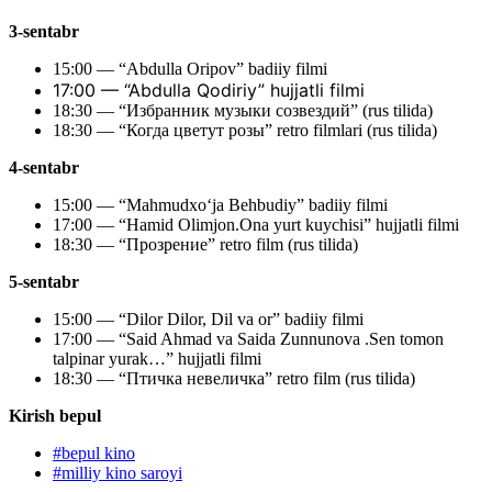
3-sentabr
15:00 — “Abdulla Oripov” badiiy filmi
17:00 —
“Abdulla Qodiriy”
hujjatli filmi
18:30 — “Избранник музыки созвездий” (rus tilida)
18:30 — “Когда цветут розы” retro filmlari (rus tilida)
4-sentabr
15:00 — “Mahmudxo‘ja Behbudiy” badiiy filmi
17:00 — “Hamid Olimjon.Ona yurt kuychisi” hujjatli filmi
18:30 — “Прозрение” retro film (rus tilida)
5-sentabr
15:00 — “Dilor Dilor, Dil va or” badiiy filmi
17:00 — “Said Ahmad va Saida Zunnunova .Sen tomon
talpinar yurak…” hujjatli filmi
18:30 — “Птичка невеличка” retro film (rus tilida)
Kirish bepul
#
bepul kino
#
milliy kino saroyi