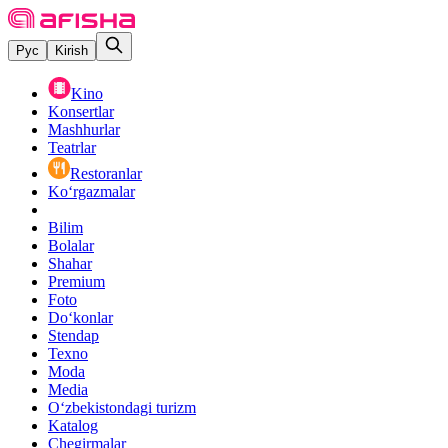
Рус
Kirish
Kino
Konsertlar
Mashhurlar
Teatrlar
Restoranlar
Ko‘rgazmalar
Bilim
Bolalar
Shahar
Premium
Foto
Do‘konlar
Stendap
Texno
Moda
Media
O‘zbekistondagi turizm
Katalog
Chegirmalar