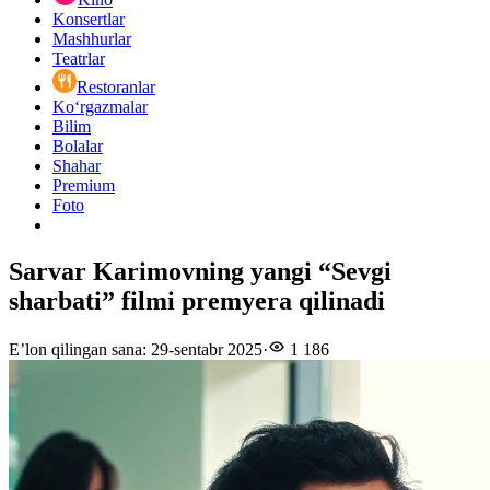
Konsertlar
Mashhurlar
Teatrlar
Restoranlar
Ko‘rgazmalar
Bilim
Bolalar
Shahar
Premium
Foto
Sarvar Karimovning yangi “Sevgi
sharbati” filmi premyera qilinadi
E’lon qilingan sana
:
29-sentabr 2025
·
1 186