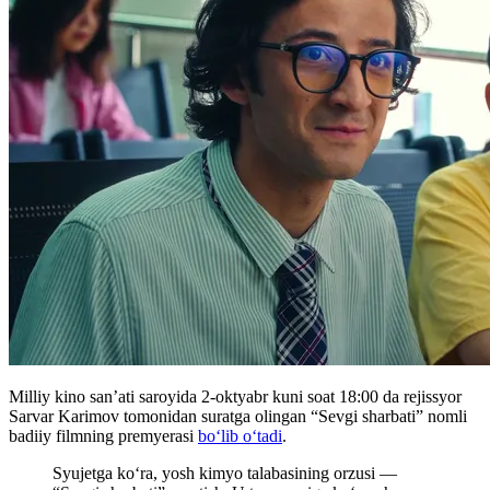
Milliy kino san’ati saroyida 2-oktyabr kuni soat 18:00 da rejissyor
Sarvar Karimov tomonidan suratga olingan “Sevgi sharbati” nomli
badiiy filmning premyerasi
bo‘lib o‘tadi
.
Syujetga koʻra, yosh kimyo talabasining orzusi —