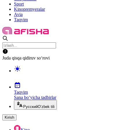
Sport
Kinopremyeralar
Avia
Taqvim
Juda qisqa qidiruv so‘rovi
Taqvim
Sana bo‘yicha tadbirlar
Русский
O‘zbek tili
Kirish
Kino