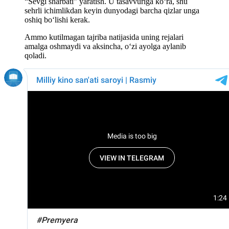
“Sevgi sharbati” yaratish. U tasavvuriga ko‘ra, shu
sehrli ichimlikdan keyin dunyodagi barcha qizlar unga
oshiq bo‘lishi kerak.
Ammo kutilmagan tajriba natijasida uning rejalari
amalga oshmaydi va aksincha, o‘zi ayolga aylanib
qoladi.