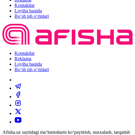
Kontaktlar
Loyiha haqida
Bo‘sh ish o‘rinlari
Kontaktlar
Reklama
Loyiha haqida
Bo‘sh ish o‘rinlari
Afisha.uz saytidagi ma‘lumotlarni ko‘paytirish, nusxalash, tarqatish