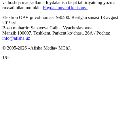
va boshqa maqsadlarda foydalanish faqat tahririyatning yozma
ruxsati bilan mumkin.
Foydalanuvchi kelishuvi
Elektron OAV guvohnomasi №0400. Berilgan sanasi 13-avgust
2019-yil
Bosh muharrir: Sapayeva Galina Vyacheslavovna
Manzil: 100007, Toshkent, Parkent ko‘chasi, 26А / Pochta:
info@afisha.uz
© 2005-2026 «Afisha Media» MChJ.
18+