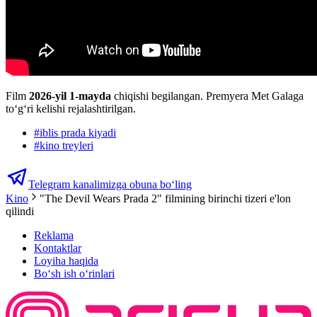
Film
2026-yil 1-mayda
chiqishi begilangan. Premyera Met Galaga
to‘g‘ri kelishi rejalashtirilgan.
#
iblis prada kiyadi
#
kino treyleri
Telegram kanalimizga obuna bo‘ling
Kino
"The Devil Wears Prada 2" filmining birinchi tizeri e'lon
qilindi
Reklama
Kontaktlar
Loyiha haqida
Bo‘sh ish o‘rinlari