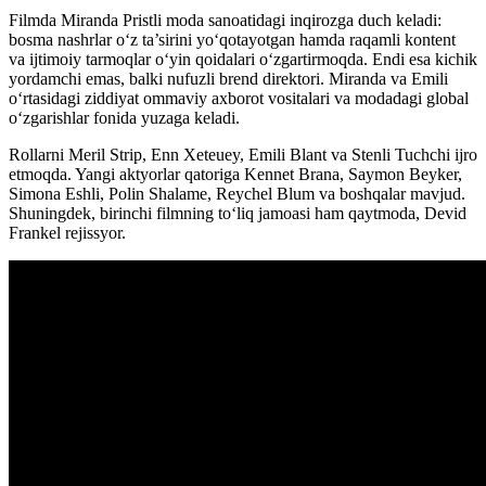
Filmda Miranda Pristli moda sanoatidagi inqirozga duch keladi:
bosma nashrlar o‘z ta’sirini yo‘qotayotgan hamda raqamli kontent
va ijtimoiy tarmoqlar o‘yin qoidalari o‘zgartirmoqda. Endi esa kichik
yordamchi emas, balki nufuzli brend direktori. Miranda va Emili
oʻrtasidagi ziddiyat ommaviy axborot vositalari va modadagi global
oʻzgarishlar fonida yuzaga keladi.
Rollarni Meril Strip, Enn Xeteuey, Emili Blant va Stenli Tuchchi ijro
etmoqda. Yangi aktyorlar qatoriga Kennet Brana, Saymon Beyker,
Simona Eshli, Polin Shalame, Reychel Blum va boshqalar mavjud.
Shuningdek, birinchi filmning toʻliq jamoasi ham qaytmoda, Devid
Frankel rejissyor.