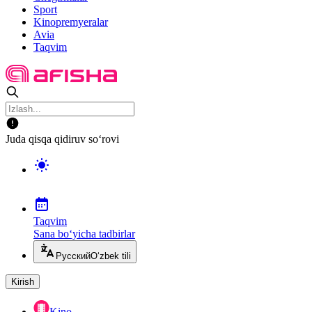
Sport
Kinopremyeralar
Avia
Taqvim
Juda qisqa qidiruv so‘rovi
Taqvim
Sana bo‘yicha tadbirlar
Русский
O‘zbek tili
Kirish
Kino