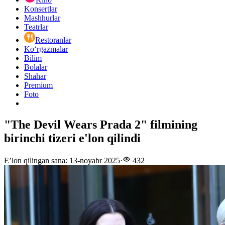
Konsertlar
Mashhurlar
Teatrlar
Restoranlar
Ko‘rgazmalar
Bilim
Bolalar
Shahar
Premium
Foto
"The Devil Wears Prada 2" filmining
birinchi tizeri e'lon qilindi
E’lon qilingan sana
:
13-noyabr 2025
·
432