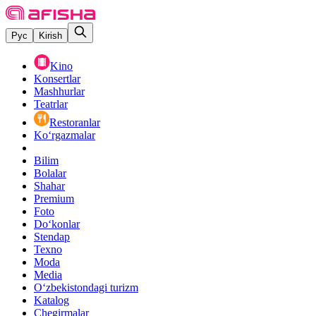
Рус
Kirish
Kino
Konsertlar
Mashhurlar
Teatrlar
Restoranlar
Ko‘rgazmalar
Bilim
Bolalar
Shahar
Premium
Foto
Do‘konlar
Stendap
Texno
Moda
Media
O‘zbekistondagi turizm
Katalog
Chegirmalar