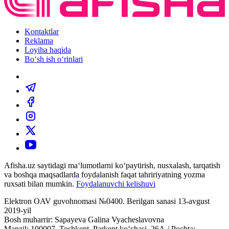
Kontaktlar
Reklama
Loyiha haqida
Bo‘sh ish o‘rinlari
Afisha.uz saytidagi ma‘lumotlarni ko‘paytirish, nusxalash, tarqatish
va boshqa maqsadlarda foydalanish faqat tahririyatning yozma
ruxsati bilan mumkin.
Foydalanuvchi kelishuvi
Elektron OAV guvohnomasi №0400. Berilgan sanasi 13-avgust
2019-yil
Bosh muharrir: Sapayeva Galina Vyacheslavovna
Manzil: 100007, Toshkent, Parkent ko‘chasi, 26А / Pochta: