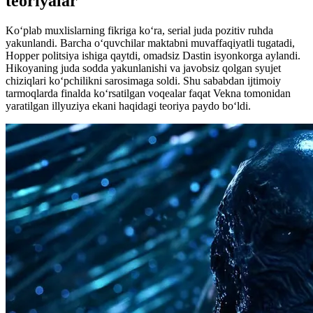
teoriyalar
Koʻplab muxlislarning fikriga ko‘ra, serial juda pozitiv ruhda
yakunlandi. Barcha o‘quvchilar maktabni muvaffaqiyatli tugatadi,
Hopper politsiya ishiga qaytdi, omadsiz Dastin isyonkorga aylandi.
Hikoyaning juda sodda yakunlanishi va javobsiz qolgan syujet
chiziqlari koʻpchilikni sarosimaga soldi. Shu sababdan ijtimoiy
tarmoqlarda finalda koʻrsatilgan voqealar faqat Vekna tomonidan
yaratilgan illyuziya ekani haqidagi teoriya paydo bo‘ldi.