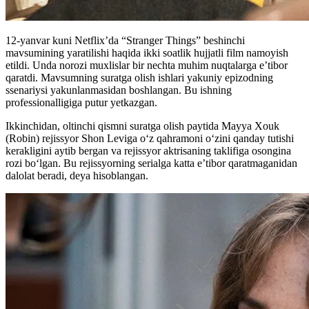
12-yanvar kuni Netflix’da “Stranger Things” beshinchi
mavsumining yaratilishi haqida ikki soatlik hujjatli film namoyish
etildi. Unda norozi muxlislar bir nechta muhim nuqtalarga e’tibor
qaratdi. Mavsumning suratga olish ishlari yakuniy epizodning
ssenariysi yakunlanmasidan boshlangan. Bu ishning
professionalligiga putur yetkazgan.
Ikkinchidan, oltinchi qismni suratga olish paytida Mayya Xouk
(Robin) rejissyor Shon Leviga o‘z qahramoni o‘zini qanday tutishi
kerakligini aytib bergan va rejissyor aktrisaning taklifiga osongina
rozi bo‘lgan. Bu rejissyorning serialga katta e’tibor qaratmaganidan
dalolat beradi, deya hisoblangan.