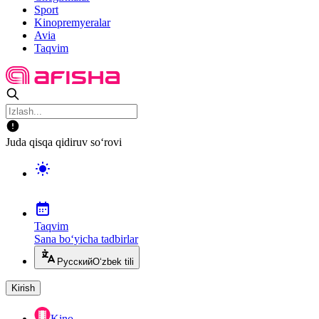
Sport
Kinopremyeralar
Avia
Taqvim
Juda qisqa qidiruv so‘rovi
Taqvim
Sana bo‘yicha tadbirlar
Русский
O‘zbek tili
Kirish
Kino