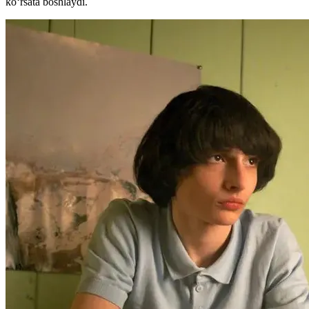
ko‘rsata boshlaydi.