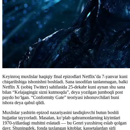
Keyinroq muxlislar haqiqiy final epizodlari Netflix’da 7-yanvar kuni
chiqarilishiga ishonishni boshladi. Sana tasodifan tanlanmagan, balki
Netflix X (sobiq Twitter) sahifasida 25-dekabr kuni aynan shu sana
bilan “Kelajagingiz sizni kutmoqda”, deya yozilgan jumboqli post
paydo bo‘lgan. “Conformity Gate” teoriyasi ishonuvchilari buni
ishora deya qabul qildi.
Muxlislar yashirin epizod nazariyasini tasdiqlovchi butun boshli
hujjatlar tayyorladi. Masalan, ko‘plab qahramonlarning kiyimlari
1970-yillardagi muhitni eslatadi — bu Genri yaxshiroq eslab qolgan
davr. Shuningdek, fonda taxlangan kitoblar, kassetalardan sirli