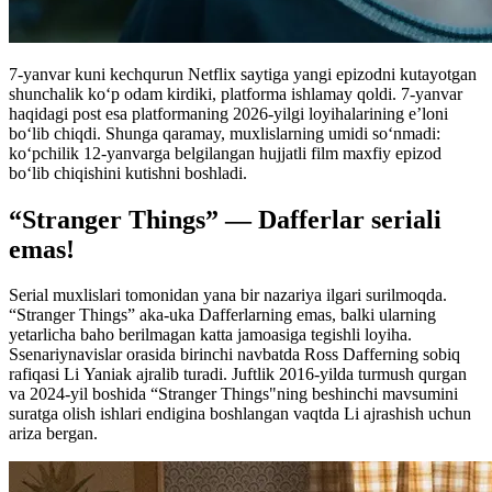
7-yanvar kuni kechqurun Netflix saytiga yangi epizodni kutayotgan
shunchalik ko‘p odam kirdiki, platforma ishlamay qoldi. 7-yanvar
haqidagi post esa platformaning 2026-yilgi loyihalarining e’loni
bo‘lib chiqdi. Shunga qaramay, muxlislarning umidi so‘nmadi:
ko‘pchilik 12-yanvarga belgilangan hujjatli film maxfiy epizod
bo‘lib chiqishini kutishni boshladi.
“Stranger Things” — Dafferlar seriali
emas!
Serial muxlislari tomonidan yana bir nazariya ilgari surilmoqda.
“Stranger Things” aka-uka Dafferlarning emas, balki ularning
yetarlicha baho berilmagan katta jamoasiga tegishli loyiha.
Ssenariynavislar orasida birinchi navbatda Ross Dafferning sobiq
rafiqasi Li Yaniak ajralib turadi. Juftlik 2016-yilda turmush qurgan
va 2024-yil boshida “Stranger Things"ning beshinchi mavsumini
suratga olish ishlari endigina boshlangan vaqtda Li ajrashish uchun
ariza bergan.