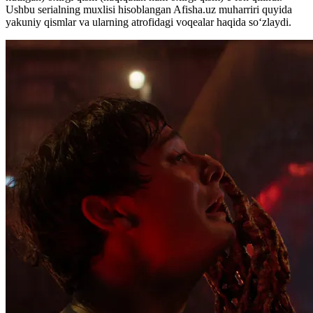
Ushbu serialning muxlisi hisoblangan Afisha.uz muharriri quyida
yakuniy qismlar va ularning atrofidagi voqealar haqida soʻzlaydi.