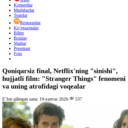
Konsertlar
Mashhurlar
Teatrlar
Restoranlar
Ko‘rgazmalar
Bilim
Bolalar
Shahar
Premium
Foto
Qoniqarsiz final, Netflix'ning "sinishi",
hujjatli film: "Stranger Things" fenomeni
va uning atrofidagi voqealar
E’lon qilingan sana
:
19-yanvar 2026
·
537