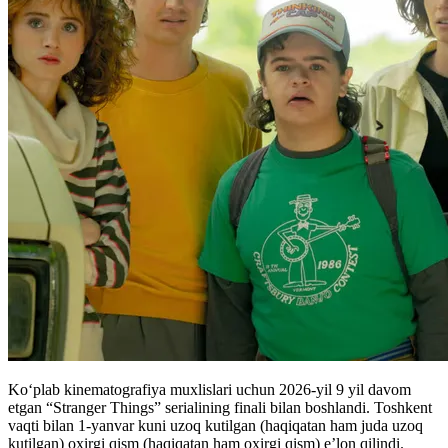
Koʻplab kinematografiya muxlislari uchun 2026-yil 9 yil davom
etgan “Stranger Things” serialining finali bilan boshlandi. Toshkent
vaqti bilan 1-yanvar kuni uzoq kutilgan (haqiqatan ham juda uzoq
kutilgan) oxirgi qism (haqiqatan ham oxirgi qism) e’lon qilindi.