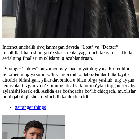
Internet unchalik rivojlanmagan davrda “Lost” va “Dexter”
mualliflari ham shunga o‘xshash reaksiyaga duch kelgan — ikkala
serialning finallari muxlislarni g‘azablantirgan.
“Stranger Things” bu zamonaviy madaniyatning yana bir muhim
fenomenining yakuni bo‘lib, unda millionlab odamlar bitta loyiha
atrofida birlashgan, yillar davomida u bilan birga yashab, ulg‘aygan,
teoriyalar tuzgan va o‘zlarining ideal yakunini o‘ylab topgan serialga
aylanishi kerak edi. Aslida esa boshqacha bo‘lib chiqqach, muxlislar
buni qabul qilishda qiyinchilikka duch keldi.
#
stranger things