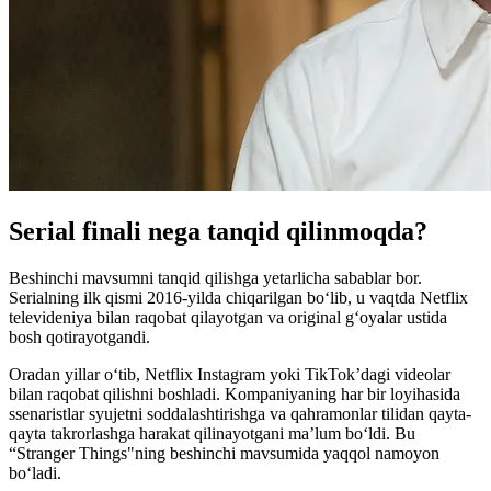
Serial finali nega tanqid qilinmoqda?
Beshinchi mavsumni tanqid qilishga yetarlicha sabablar bor.
Serialning ilk qismi 2016-yilda chiqarilgan boʻlib, u vaqtda Netflix
televideniya bilan raqobat qilayotgan va original gʻoyalar ustida
bosh qotirayotgandi.
Oradan yillar oʻtib, Netflix Instagram yoki TikTok’dagi videolar
bilan raqobat qilishni boshladi. Kompaniyaning har bir loyihasida
ssenaristlar syujetni soddalashtirishga va qahramonlar tilidan qayta-
qayta takrorlashga harakat qilinayotgani ma’lum boʻldi. Bu
“Stranger Things"ning beshinchi mavsumida yaqqol namoyon
boʻladi.