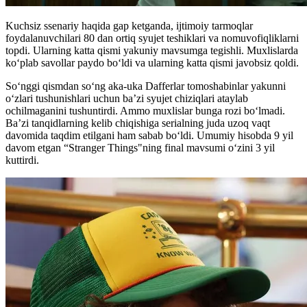
Kuchsiz ssenariy haqida gap ketganda, ijtimoiy tarmoqlar
foydalanuvchilari 80 dan ortiq syujet teshiklari va nomuvofiqliklarni
topdi. Ularning katta qismi yakuniy mavsumga tegishli. Muxlislarda
koʻplab savollar paydo boʻldi va ularning katta qismi javobsiz qoldi.
Soʻnggi qismdan so‘ng aka-uka Dafferlar tomoshabinlar yakunni
o‘zlari tushunishlari uchun ba’zi syujet chiziqlari ataylab
ochilmaganini tushuntirdi. Ammo muxlislar bunga rozi bo‘lmadi.
Ba’zi tanqidlarning kelib chiqishiga serialning juda uzoq vaqt
davomida taqdim etilgani ham sabab boʻldi. Umumiy hisobda 9 yil
davom etgan “Stranger Things"ning final mavsumi oʻzini 3 yil
kuttirdi.