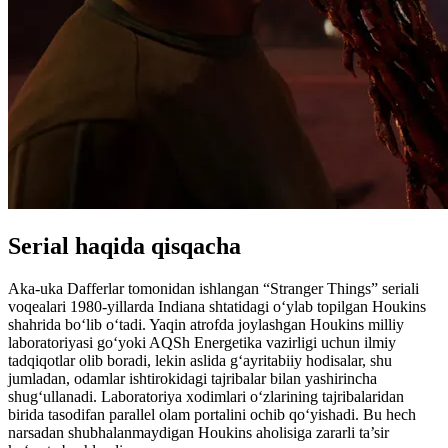
Serial haqida qisqacha
Aka-uka Dafferlar tomonidan ishlangan “Stranger Things” seriali
voqealari 1980-yillarda Indiana shtatidagi oʻylab topilgan Houkins
shahrida bo‘lib o‘tadi. Yaqin atrofda joylashgan Houkins milliy
laboratoriyasi go‘yoki AQSh Energetika vazirligi uchun ilmiy
tadqiqotlar olib boradi, lekin aslida g‘ayritabiiy hodisalar, shu
jumladan, odamlar ishtirokidagi tajribalar bilan yashirincha
shug‘ullanadi. Laboratoriya xodimlari o‘zlarining tajribalaridan
birida tasodifan parallel olam portalini ochib qo‘yishadi. Bu hech
narsadan shubhalanmaydigan Houkins aholisiga zararli ta’sir