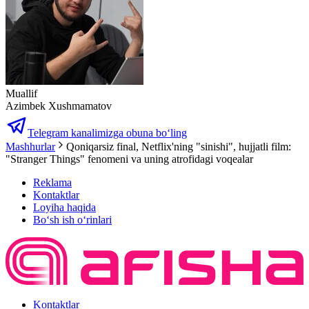
Muallif
Azimbek Xushmamatov
Telegram kanalimizga obuna bo‘ling
Mashhurlar
Qoniqarsiz final, Netflix'ning "sinishi", hujjatli film:
"Stranger Things" fenomeni va uning atrofidagi voqealar
Reklama
Kontaktlar
Loyiha haqida
Bo‘sh ish o‘rinlari
Kontaktlar