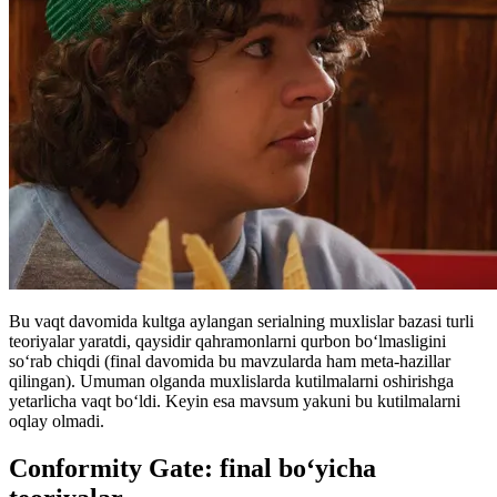
Bu vaqt davomida kultga aylangan serialning muxlislar bazasi turli
teoriyalar yaratdi, qaysidir qahramonlarni qurbon boʻlmasligini
soʻrab chiqdi (final davomida bu mavzularda ham meta-hazillar
qilingan). Umuman olganda muxlislarda kutilmalarni oshirishga
yetarlicha vaqt boʻldi. Keyin esa mavsum yakuni bu kutilmalarni
oqlay olmadi.
Conformity Gate: final boʻyicha