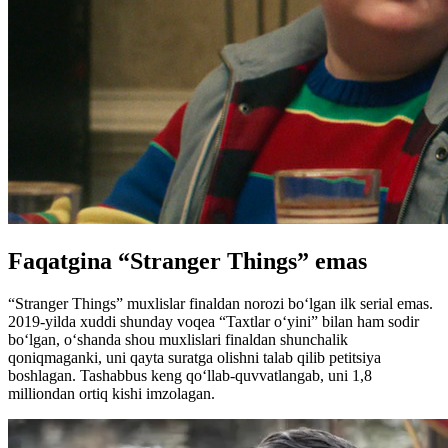
Faqatgina “Stranger Things” emas
“Stranger Things” muxlislar finaldan norozi boʻlgan ilk serial emas.
2019-yilda xuddi shunday voqea “Taxtlar o‘yini” bilan ham sodir
bo‘lgan, o‘shanda shou muxlislari finaldan shunchalik
qoniqmaganki, uni qayta suratga olishni talab qilib petitsiya
boshlagan. Tashabbus keng qo‘llab-quvvatlangab, uni 1,8
milliondan ortiq kishi imzolagan.