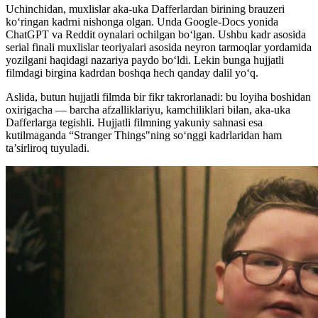
Uchinchidan, muxlislar aka-uka Dafferlardan birining brauzeri
ko‘ringan kadrni nishonga olgan. Unda Google-Docs yonida
ChatGPT va Reddit oynalari ochilgan boʻlgan. Ushbu kadr asosida
serial finali muxlislar teoriyalari asosida neyron tarmoqlar yordamida
yozilgani haqidagi nazariya paydo bo‘ldi. Lekin bunga hujjatli
filmdagi birgina kadrdan boshqa hech qanday dalil yo‘q.
Aslida, butun hujjatli filmda bir fikr takrorlanadi: bu loyiha boshidan
oxirigacha — barcha afzalliklariyu, kamchiliklari bilan, aka-uka
Dafferlarga tegishli. Hujjatli filmning yakuniy sahnasi esa
kutilmaganda “Stranger Things"ning so‘nggi kadrlaridan ham
ta’sirliroq tuyuladi.