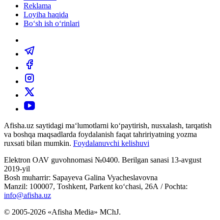
Reklama
Loyiha haqida
Bo‘sh ish o‘rinlari
Afisha.uz saytidagi ma‘lumotlarni ko‘paytirish, nusxalash, tarqatish
va boshqa maqsadlarda foydalanish faqat tahririyatning yozma
ruxsati bilan mumkin.
Foydalanuvchi kelishuvi
Elektron OAV guvohnomasi №0400. Berilgan sanasi 13-avgust
2019-yil
Bosh muharrir: Sapayeva Galina Vyacheslavovna
Manzil: 100007, Toshkent, Parkent ko‘chasi, 26А / Pochta:
info@afisha.uz
© 2005-2026 «Afisha Media» MChJ.