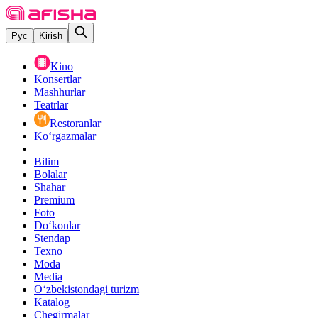
Рус
Kirish
Kino
Konsertlar
Mashhurlar
Teatrlar
Restoranlar
Ko‘rgazmalar
Bilim
Bolalar
Shahar
Premium
Foto
Do‘konlar
Stendap
Texno
Moda
Media
O‘zbekistondagi turizm
Katalog
Chegirmalar