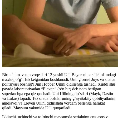
Birinchi mavsum voqealari 12 yoshli Uill Bayersni parallel olamdagi
maxluq o‘g‘irlab ketganidan boshlanadi. Uning onasi Joys va shahar
politsiyasi boshlig‘i Jim Hopper Uillni qidirishga tushadi. Xuddi shu
paytda laboratoriyadan “Eleven” (oʻn bir) deb nom berilgan
superkuchga ega qiz qochadi. Uni Uillning do‘stlari (Mayk, Dastin
va Lukas) topadi. Tez orada bolalar uning g‘ayritabiiy qobiliyatlarini
aniqlaydi va Eleven Uillni qidirishda yordam berishga harakat
qiladi. Mavsum yakunida Uill qutqariladi.
Ikkinchi, uchinchi va toʻrtinchi mavsumda serialning eng asosiy