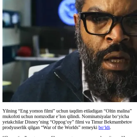
Yilning “Eng yomon filmi” uchun taqdim etiladigan “Oltin malina”
mukofoti uchun nomzodlar e’lon qilindi. Nominatsiyalar bo‘yicha
yetakchilar Disney’ning “Oppog‘oy” filmi va Timur Bekmambetov
prodyuserlik qilgan “War of the Worlds” remeyki
bo‘ldi
.