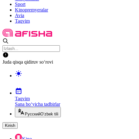
Sport
Kinopremyeralar
Avia
Taqvim
Juda qisqa qidiruv so‘rovi
Taqvim
Sana bo‘yicha tadbirlar
Русский
O‘zbek tili
Kirish
Kino