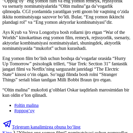
“Oppog‘oy” eng yomon film va eng yomon remeyk, rejissyorlik
va ssenariy nominatsiyalarida “Oltin malina"ga da’vogarlik
qilmoqda. CGI yordamida yaratilgan yetti gnom bir vaqtning o‘zida
ikkita nominatsiyaga sazovor bo‘ldi. Bular, “Eng yomon ikkinchi
plandagi rol” va “Eng yomon aktyorlar kombinatsiyasi"dir.
Ays Kyub va Yeva Longoriya bosh rollarni ijro etgan “War of the
Worlds” kinokartinas eng yomon film, remeyk, rejissyorlik, ssenariy,
aktyorlar kombinatsiyasi nominatsiyalari, shuningdek, aktyorlik
nominatsiyasida “mukofot” uchun kurashadi.
Eng yomon film bo‘lish uchun boshqa da’vogarlar orasida “Hurry
Up Tomorrow” psixologik trilleri, “Star Trek: Section 31” fantastik
jangari filmi va Netflix’ning sarguzasht janridagi “The Electric
State” kinosi oʻrin olgan. Soʻnggi filmda bosh rolni “Stranger
Things” seriali bilan tanilgan Milli Bobbi Braun ijro etgan.
“Oltin malina” mukofoti gʻoliblari Oskar taqdirlash marosimidan bir
kun oldin e’lon qilinadi.
#
oltin malina
#
oppogʻoy
Telegram kanalimizga obuna bo‘ling
Kino
"Yilning eng yomon filmi" nominatsiyasi uchun nomzodlar