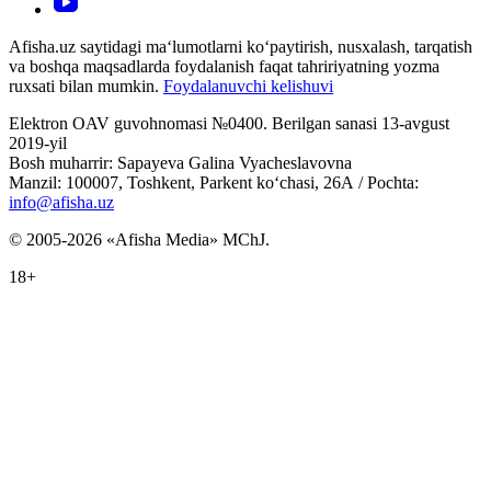
Afisha.uz saytidagi ma‘lumotlarni ko‘paytirish, nusxalash, tarqatish
va boshqa maqsadlarda foydalanish faqat tahririyatning yozma
ruxsati bilan mumkin.
Foydalanuvchi kelishuvi
Elektron OAV guvohnomasi №0400. Berilgan sanasi 13-avgust
2019-yil
Bosh muharrir: Sapayeva Galina Vyacheslavovna
Manzil: 100007, Toshkent, Parkent ko‘chasi, 26А / Pochta:
info@afisha.uz
© 2005-2026 «Afisha Media» MChJ.
18+