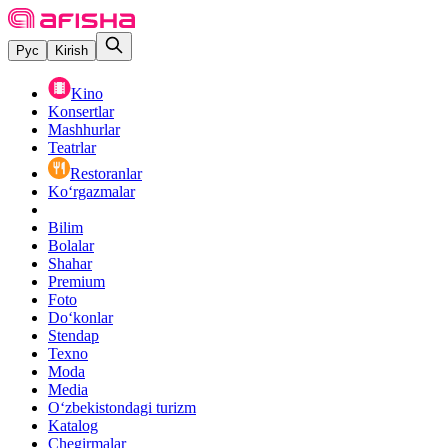
Рус
Kirish
Kino
Konsertlar
Mashhurlar
Teatrlar
Restoranlar
Ko‘rgazmalar
Bilim
Bolalar
Shahar
Premium
Foto
Do‘konlar
Stendap
Texno
Moda
Media
O‘zbekistondagi turizm
Katalog
Chegirmalar