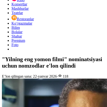
Konsertlar
Mashhurlar
Teatrlar
Restoranlar
Ko‘rgazmalar
Bilim
Bolalar
Shahar
Premium
Foto
"Yilning eng yomon filmi" nominatsiyasi
uchun nomzodlar e'lon qilindi
E’lon qilingan sana
:
22-yanvar 2026
·
118