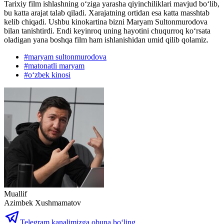
Tarixiy film ishlashning oʻziga yarasha qiyinchiliklari mavjud boʻlib,
bu katta arajat talab qiladi. Xarajatning ortidan esa katta masshtab
kelib chiqadi. Ushbu kinokartina bizni Maryam Sultonmurodova
bilan tanishtirdi. Endi keyinroq uning hayotini chuqurroq koʻrsata
oladigan yana boshqa film ham ishlanishidan umid qilib qolamiz.
#
maryam sultonmurodova
#
matonatli maryam
#
oʻzbek kinosi
Muallif
Azimbek Xushmamatov
Telegram kanalimizga obuna bo‘ling