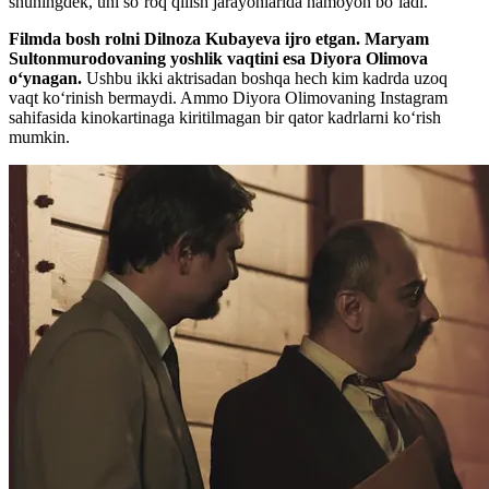
shuningdek, uni soʻroq qilish jarayonlarida namoyon boʻladi.
Filmda bosh rolni Dilnoza Kubayeva ijro etgan. Maryam
Sultonmurodovaning yoshlik vaqtini esa Diyora Olimova
oʻynagan.
Ushbu ikki aktrisadan boshqa hech kim kadrda uzoq
vaqt koʻrinish bermaydi. Ammo Diyora Olimovaning Instagram
sahifasida kinokartinaga kiritilmagan bir qator kadrlarni koʻrish
mumkin.