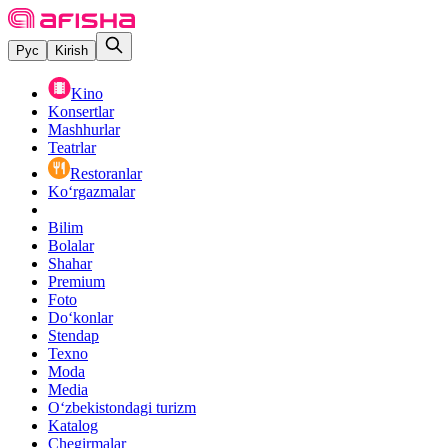
Рус
Kirish
Kino
Konsertlar
Mashhurlar
Teatrlar
Restoranlar
Ko‘rgazmalar
Bilim
Bolalar
Shahar
Premium
Foto
Do‘konlar
Stendap
Texno
Moda
Media
O‘zbekistondagi turizm
Katalog
Chegirmalar