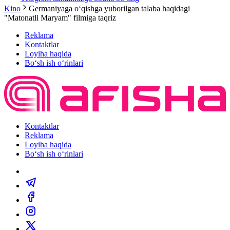
Kino
Germaniyaga oʻqishga yuborilgan talaba haqidagi
"Matonatli Maryam" filmiga taqriz
Reklama
Kontaktlar
Loyiha haqida
Bo‘sh ish o‘rinlari
Kontaktlar
Reklama
Loyiha haqida
Bo‘sh ish o‘rinlari