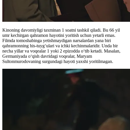
Kinoning davomiyligi taxminan 1 soatni tashkil qiladi. Bu 66 yil
umr kechirgan qahramon hayotini yoritish uchun yetarli emas.
Filmda tomoshabinga yetishmaydigan narsalardan yana biri
qahramonning his-tuygʻulari va ichki kechinmalaridir. Unda bir
necha yillar va voqealar 1 yoki 2 epizodda oʻtib ketadi. Masalan,
Germaniyada oʻqish davridagi voqealar, Maryam
Sultonmurodovaning surgundagi hayoti yaxshi yoritilmagan.