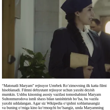
“Matonatli Maryam” rejissyor Umrbek Roʻzimovning ilk katta filmi
hisoblanadi. Filmni debyutant rejissyor uchun yaxshi deyish
mumkin. Ushbu kinoning asosiy vazifasi tomoshabinni Maryam
Sultonmurodova ismli shaxs bilan tanishtirish boʻlsa, bu vazifa
yaxshi uddalangan. Agar siz Wikipedia oʻqishni xohlamasangiz
va buning oʻrniga kino koʻrmoqchi boʻlsangiz, unda Maryamning