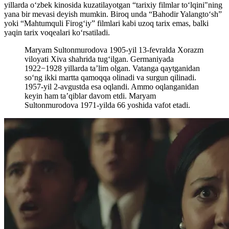
yillarda oʻzbek kinosida kuzatilayotgan “tarixiy filmlar toʻlqini"ning
yana bir mevasi deyish mumkin. Biroq unda “Bahodir Yalangtoʻsh”
yoki “Mahtumquli Firogʻiy” filmlari kabi uzoq tarix emas, balki
yaqin tarix voqealari koʻrsatiladi.
Maryam Sultonmurodova 1905-yil 13-fevralda Xorazm
viloyati Xiva shahrida tugʻilgan. Germaniyada
1922−1928 yillarda taʼlim olgan. Vatanga qaytganidan
soʻng ikki martta qamoqqa olinadi va surgun qilinadi.
1957-yil 2-avgustda esa oqlandi. Ammo oqlanganidan
keyin ham taʼqiblar davom etdi. Maryam
Sultonmurodova 1971-yilda 66 yoshida vafot etadi.