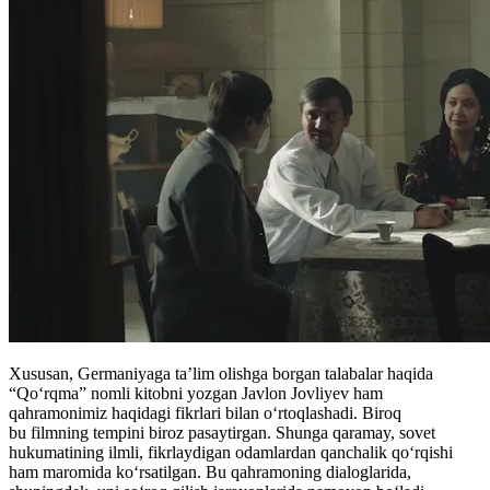
Xususan, Germaniyaga ta’lim olishga borgan talabalar haqida
“Qoʻrqma” nomli kitobni yozgan Javlon Jovliyev ham
qahramonimiz haqidagi fikrlari bilan oʻrtoqlashadi. Biroq
bu filmning tempini biroz pasaytirgan. Shunga qaramay, sovet
hukumatining ilmli, fikrlaydigan odamlardan qanchalik qoʻrqishi
ham maromida koʻrsatilgan. Bu qahramoning dialoglarida,