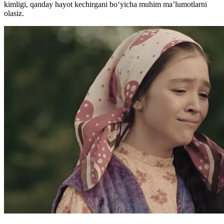
kimligi, qanday hayot kechirgani boʻyicha muhim ma’lumotlarni
olasiz.