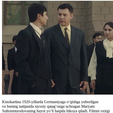
Kinokartina 1920-yillarda Germaniyaga o‘qishga yuborilgan
va buning natijasida siyosiy qatag‘onga uchragan Maryam
Sultonmurodovaning hayot yo‘li haqida hikoya qiladi. Filmni oxirgi