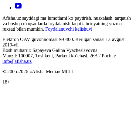
Afisha.uz saytidagi ma‘lumotlarni ko‘paytirish, nusxalash, tarqatish
va boshqa maqsadlarda foydalanish faqat tahririyatning yozma
ruxsati bilan mumkin.
Foydalanuvchi kelishuvi
Elektron OAV guvohnomasi №0400. Berilgan sanasi 13-avgust
2019-yil
Bosh muharrir: Sapayeva Galina Vyacheslavovna
Manzil: 100007, Toshkent, Parkent ko‘chasi, 26А / Pochta:
info@afisha.uz
© 2005-2026 «Afisha Media» MChJ.
18+