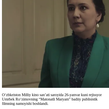
Oʻzbkeiston Milliy kino san’ati saroyida 26-yanvar kuni rejissyor
Umrbek Ro‘zimovning “Matonatli Maryam” badiiy publisistik
filmning namoyishi boshlandi.