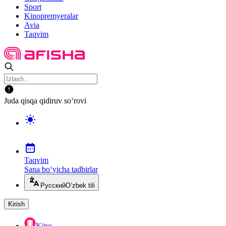
Sport
Kinopremyeralar
Avia
Taqvim
Juda qisqa qidiruv so‘rovi
Taqvim
Sana bo‘yicha tadbirlar
Русский
O‘zbek tili
Kirish
Kino