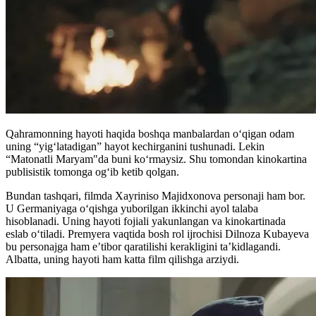
Qahramonning hayoti haqida boshqa manbalardan oʻqigan odam
uning “yigʻlatadigan” hayot kechirganini tushunadi. Lekin
“Matonatli Maryam"da buni koʻrmaysiz. Shu tomondan kinokartina
publisistik tomonga ogʻib ketib qolgan.
Bundan tashqari, filmda Xayriniso Majidxonova personaji ham bor.
U Germaniyaga oʻqishga yuborilgan ikkinchi ayol talaba
hisoblanadi. Uning hayoti fojiali yakunlangan va kinokartinada
eslab oʻtiladi. Premyera vaqtida bosh rol ijrochisi Dilnoza Kubayeva
bu personajga ham e’tibor qaratilishi kerakligini ta’kidlagandi.
Albatta, uning hayoti ham katta film qilishga arziydi.