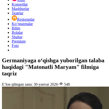
Konsertlar
Mashhurlar
Teatrlar
Restoranlar
Ko‘rgazmalar
Bilim
Bolalar
Shahar
Premium
Foto
Germaniyaga oʻqishga yuborilgan talaba
haqidagi "Matonatli Maryam" filmiga
taqriz
E’lon qilingan sana
:
30-yanvar 2026
·
548