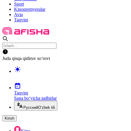
Sport
Kinopremyeralar
Avia
Taqvim
Juda qisqa qidiruv so‘rovi
Taqvim
Sana bo‘yicha tadbirlar
Русский
O‘zbek tili
Kirish
Kino