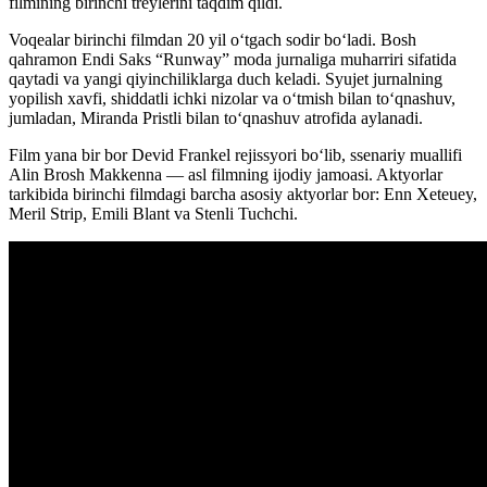
filmining birinchi treylerini taqdim qildi.
Voqealar birinchi filmdan 20 yil oʻtgach sodir boʻladi. Bosh
qahramon Endi Saks “Runway” moda jurnaliga muharriri sifatida
qaytadi va yangi qiyinchiliklarga duch keladi. Syujet jurnalning
yopilish xavfi, shiddatli ichki nizolar va oʻtmish bilan toʻqnashuv,
jumladan, Miranda Pristli bilan toʻqnashuv atrofida aylanadi.
Film yana bir bor Devid Frankel rejissyori boʻlib, ssenariy muallifi
Alin Brosh Makkenna — asl filmning ijodiy jamoasi. Aktyorlar
tarkibida birinchi filmdagi barcha asosiy aktyorlar bor: Enn Xeteuey,
Meril Strip, Emili Blant va Stenli Tuchchi.