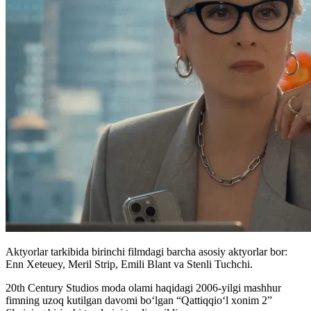
Aktyorlar tarkibida birinchi filmdagi barcha asosiy aktyorlar bor:
Enn Xeteuey, Meril Strip, Emili Blant va Stenli Tuchchi.
20th Century Studios moda olami haqidagi 2006-yilgi mashhur
fimning uzoq kutilgan davomi boʻlgan “Qattiqqioʻl xonim 2”