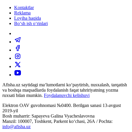
Kontaktlar
Reklama
Loyiha haqida
Bo‘sh ish o‘rinlari
Afisha.uz saytidagi ma‘lumotlarni ko‘paytirish, nusxalash, tarqatish
va boshqa maqsadlarda foydalanish faqat tahririyatning yozma
ruxsati bilan mumkin.
Foydalanuvchi kelishuvi
Elektron OAV guvohnomasi №0400. Berilgan sanasi 13-avgust
2019-yil
Bosh muharrir: Sapayeva Galina Vyacheslavovna
Manzil: 100007, Toshkent, Parkent ko‘chasi, 26А / Pochta:
info@afisha.uz