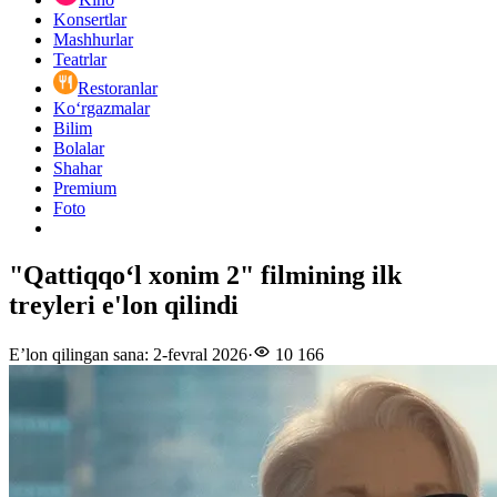
Konsertlar
Mashhurlar
Teatrlar
Restoranlar
Ko‘rgazmalar
Bilim
Bolalar
Shahar
Premium
Foto
"Qattiqqoʻl xonim 2" filmining ilk
treyleri e'lon qilindi
E’lon qilingan sana
:
2-fevral 2026
·
10 166