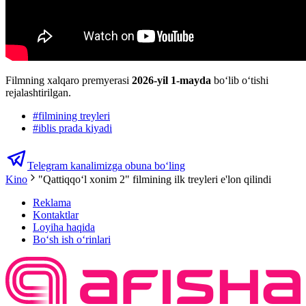
Filmning xalqaro premyerasi
2026-yil 1-mayda
boʻlib oʻtishi
rejalashtirilgan.
#
filmining treyleri
#
iblis prada kiyadi
Telegram kanalimizga obuna bo‘ling
Kino
"Qattiqqoʻl xonim 2" filmining ilk treyleri e'lon qilindi
Reklama
Kontaktlar
Loyiha haqida
Bo‘sh ish o‘rinlari