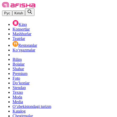
Рус
Kirish
Kino
Konsertlar
Mashhurlar
Teatrlar
Restoranlar
Ko‘rgazmalar
Bilim
Bolalar
Shahar
Premium
Foto
Do‘konlar
Stendap
Texno
Moda
Media
O‘zbekistondagi turizm
Katalog
Chegirmalar