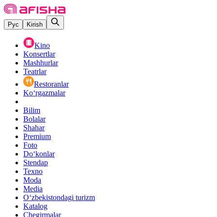
Рус
Kirish
Kino
Konsertlar
Mashhurlar
Teatrlar
Restoranlar
Ko‘rgazmalar
Bilim
Bolalar
Shahar
Premium
Foto
Do‘konlar
Stendap
Texno
Moda
Media
O‘zbekistondagi turizm
Katalog
Chegirmalar