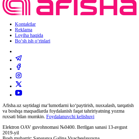
Kontaktlar
Reklama
Loyiha haqida
Bo‘sh ish o‘rinlari
Afisha.uz saytidagi ma‘lumotlarni ko‘paytirish, nusxalash, tarqatish
va boshqa maqsadlarda foydalanish faqat tahririyatning yozma
ruxsati bilan mumkin.
Foydalanuvchi kelishuvi
Elektron OAV guvohnomasi №0400. Berilgan sanasi 13-avgust
2019-yil
Bosh muharrir: Sapayeva Galina Vyacheslavovna