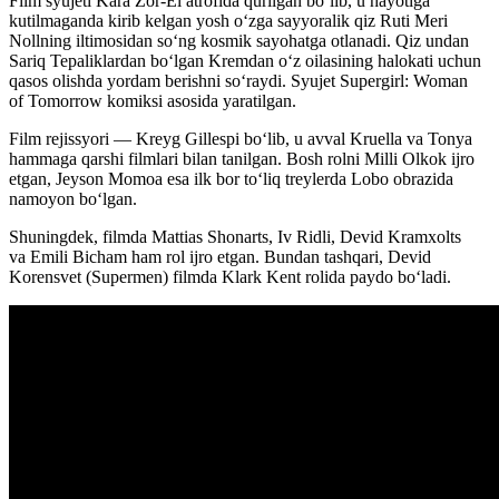
Film syujeti Kara Zor-El atrofida qurilgan bo‘lib, u hayotiga
kutilmaganda kirib kelgan yosh oʻzga sayyoralik qiz Ruti Meri
Nollning iltimosidan so‘ng kosmik sayohatga otlanadi. Qiz undan
Sariq Tepaliklardan bo‘lgan Kremdan o‘z oilasining halokati uchun
qasos olishda yordam berishni so‘raydi. Syujet Supergirl: Woman
of Tomorrow komiksi asosida yaratilgan.
Film rejissyori — Kreyg Gillespi bo‘lib, u avval Kruella va Tonya
hammaga qarshi filmlari bilan tanilgan. Bosh rolni Milli Olkok ijro
etgan, Jeyson Momoa esa ilk bor to‘liq treylerda Lobo obrazida
namoyon bo‘lgan.
Shuningdek, filmda Mattias Shonarts, Iv Ridli, Devid Kramxolts
va Emili Bicham ham rol ijro etgan. Bundan tashqari, Devid
Korensvet (Supermen) filmda Klark Kent rolida paydo bo‘ladi.