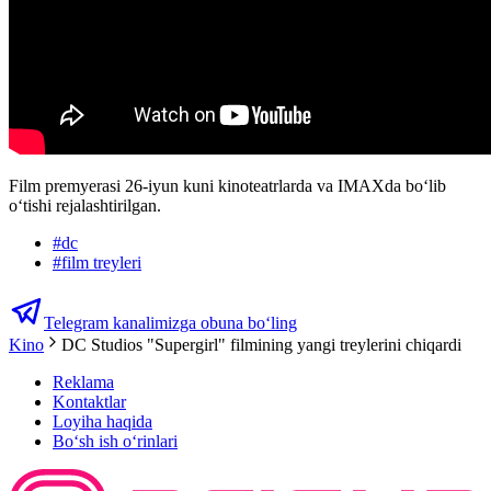
Film premyerasi 26-iyun kuni kinoteatrlarda va IMAXda boʻlib
oʻtishi rejalashtirilgan.
#
dc
#
film treyleri
Telegram kanalimizga obuna bo‘ling
Kino
DC Studios "Supergirl" filmining yangi treylerini chiqardi
Reklama
Kontaktlar
Loyiha haqida
Bo‘sh ish o‘rinlari