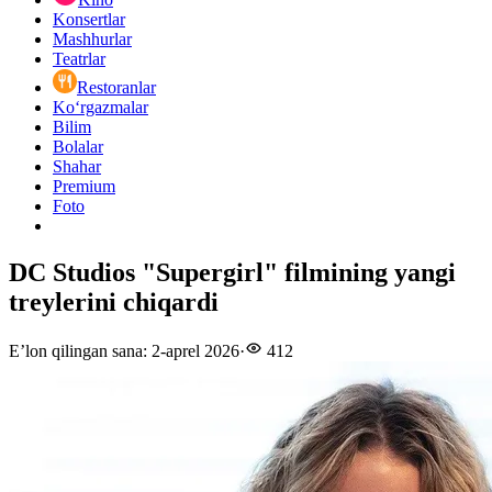
Konsertlar
Mashhurlar
Teatrlar
Restoranlar
Ko‘rgazmalar
Bilim
Bolalar
Shahar
Premium
Foto
DC Studios "Supergirl" filmining yangi
treylerini chiqardi
E’lon qilingan sana
:
2-aprel 2026
·
412