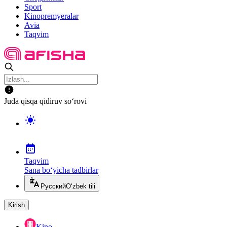
Sport
Kinopremyeralar
Avia
Taqvim
Juda qisqa qidiruv so‘rovi
Taqvim
Sana bo‘yicha tadbirlar
Русский
O‘zbek tili
Kirish
Kino