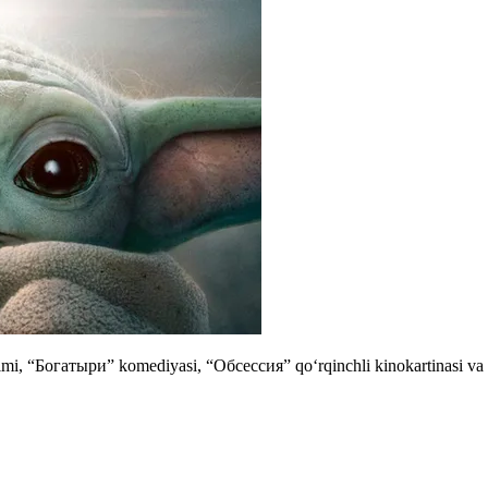
ilmi, “Богатыри” komediyasi, “Обсессия” qoʻrqinchli kinokartinasi va