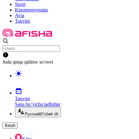
Sport
Kinopremyeralar
Avia
Taqvim
Juda qisqa qidiruv so‘rovi
Taqvim
Sana bo‘yicha tadbirlar
Русский
O‘zbek tili
Kirish
Kino