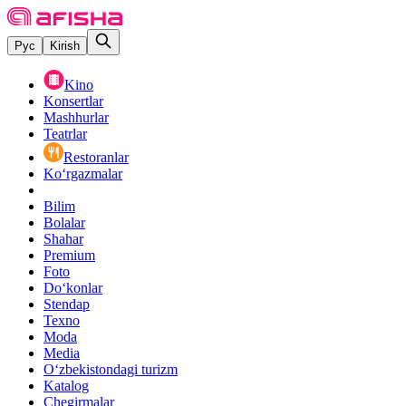
Рус
Kirish
Kino
Konsertlar
Mashhurlar
Teatrlar
Restoranlar
Ko‘rgazmalar
Bilim
Bolalar
Shahar
Premium
Foto
Do‘konlar
Stendap
Texno
Moda
Media
O‘zbekistondagi turizm
Katalog
Chegirmalar