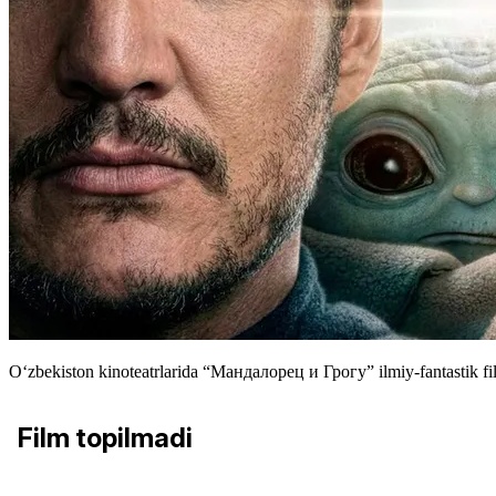
Oʻzbekiston kinoteatrlarida “Мандалорец и Грогу” ilmiy-fantastik f