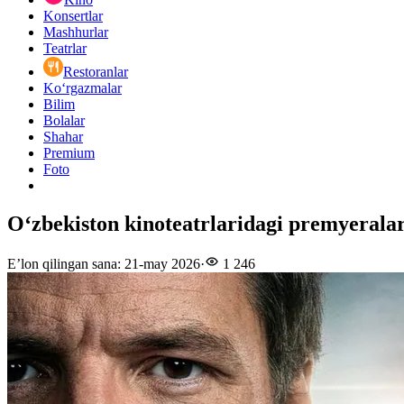
Konsertlar
Mashhurlar
Teatrlar
Restoranlar
Ko‘rgazmalar
Bilim
Bolalar
Shahar
Premium
Foto
Oʻzbekiston kinoteatrlaridagi premyerala
E’lon qilingan sana
:
21-may 2026
·
1 246