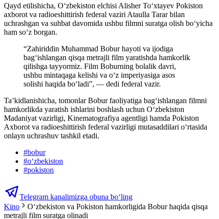
Qayd etilishicha, O‘zbekiston elchisi Alisher To‘xtayev Pokiston
axborot va radioeshittirish federal vaziri Ataulla Tarar bilan
uchrashgan va suhbat davomida ushbu filmni suratga olish boʻyicha
ham soʻz borgan.
“Zahiriddin Muhammad Bobur hayoti va ijodiga
bag‘ishlangan qisqa metrajli film yaratishda hamkorlik
qilishga tayyormiz. Film Boburning bolalik davri,
ushbu mintaqaga kelishi va o‘z imperiyasiga asos
solishi haqida bo‘ladi”, — dedi federal vazir.
Ta’kidlanishicha, tomonlar Bobur faoliyatiga bag‘ishlangan filmni
hamkorlikda yaratish ishlarini boshlash uchun O‘zbekiston
Madaniyat vazirligi, Kinematografiya agentligi hamda Pokiston
Axborot va radioeshittirish federal vazirligi mutasaddilari o‘rtasida
onlayn uchrashuv tashkil etadi.
#
bobur
#
oʻzbekiston
#
pokiston
Telegram kanalimizga obuna bo‘ling
Kino
Oʻzbekiston va Pokiston hamkorligida Bobur haqida qisqa
metrajli film suratga olinadi