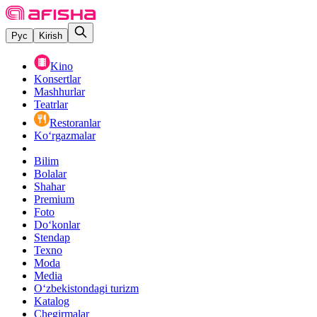
Рус
Kirish
Kino
Konsertlar
Mashhurlar
Teatrlar
Restoranlar
Ko‘rgazmalar
Bilim
Bolalar
Shahar
Premium
Foto
Do‘konlar
Stendap
Texno
Moda
Media
O‘zbekistondagi turizm
Katalog
Chegirmalar