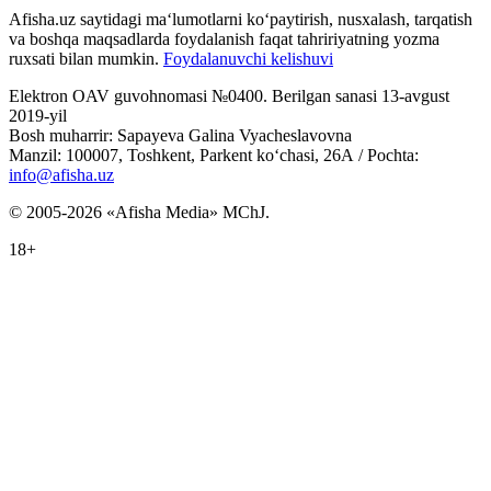
Afisha.uz saytidagi ma‘lumotlarni ko‘paytirish, nusxalash, tarqatish
va boshqa maqsadlarda foydalanish faqat tahririyatning yozma
ruxsati bilan mumkin.
Foydalanuvchi kelishuvi
Elektron OAV guvohnomasi №0400. Berilgan sanasi 13-avgust
2019-yil
Bosh muharrir: Sapayeva Galina Vyacheslavovna
Manzil: 100007, Toshkent, Parkent ko‘chasi, 26А / Pochta:
info@afisha.uz
© 2005-2026 «Afisha Media» MChJ.
18+