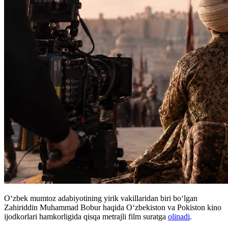
Oʻzbek mumtoz adabiyotining yirik vakillaridan biri boʻlgan
Zahiriddin Muhammad Bobur haqida Oʻzbekiston va Pokiston kino
ijodkorlari hamkorligida qisqa metrajli film suratga
olinadi
.