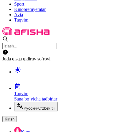
Sport
Kinopremyeralar
Avia
Taqvim
Juda qisqa qidiruv so‘rovi
Taqvim
Sana bo‘yicha tadbirlar
Русский
O‘zbek tili
Kirish
Kino