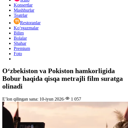
Konsertlar
Mashhurlar
Teatrlar
Restoranlar
Ko‘rgazmalar
Bilim
Bolalar
Shahar
Premium
Foto
Oʻzbekiston va Pokiston hamkorligida
Bobur haqida qisqa metrajli film suratga
olinadi
E’lon qilingan sana
:
10-iyun 2026
·
1 057