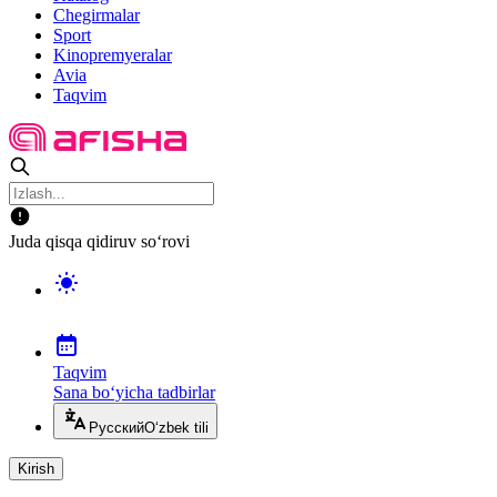
Chegirmalar
Sport
Kinopremyeralar
Avia
Taqvim
Juda qisqa qidiruv so‘rovi
Taqvim
Sana bo‘yicha tadbirlar
Русский
O‘zbek tili
Kirish