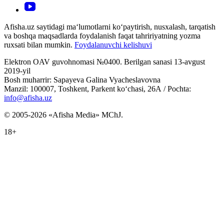
Afisha.uz saytidagi ma‘lumotlarni ko‘paytirish, nusxalash, tarqatish
va boshqa maqsadlarda foydalanish faqat tahririyatning yozma
ruxsati bilan mumkin.
Foydalanuvchi kelishuvi
Elektron OAV guvohnomasi №0400. Berilgan sanasi 13-avgust
2019-yil
Bosh muharrir: Sapayeva Galina Vyacheslavovna
Manzil: 100007, Toshkent, Parkent ko‘chasi, 26А / Pochta:
info@afisha.uz
© 2005-2026 «Afisha Media» MChJ.
18+