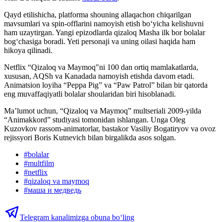
Qayd etilishicha, platforma shouning allaqachon chiqarilgan
mavsumlari va spin-offlarini namoyish etish bo‘yicha kelishuvni
ham uzaytirgan. Yangi epizodlarda qizaloq Masha ilk bor bolalar
bog‘chasiga boradi. Yeti personaji va uning oilasi haqida ham
hikoya qilinadi.
Netflix “Qizaloq va Maymoq"ni 100 dan ortiq mamlakatlarda,
xususan, AQSh va Kanadada namoyish etishda davom etadi.
Animatsion loyiha “Peppa Pig” va “Paw Patrol” bilan bir qatorda
eng muvaffaqiyatli bolalar shoularidan biri hisoblanadi.
Ma’lumot uchun, “Qizaloq va Maymoq” multseriali 2009-yilda
“Animakkord” studiyasi tomonidan ishlangan. Unga Oleg
Kuzovkov rassom-animatorlar, bastakor Vasiliy Bogatiryov va ovoz
rejissyori Boris Kutnevich bilan birgalikda asos solgan.
#
bolalar
#
multfilm
#
netflix
#
qizaloq va maymoq
#
маша и медведь
Telegram kanalimizga obuna bo‘ling