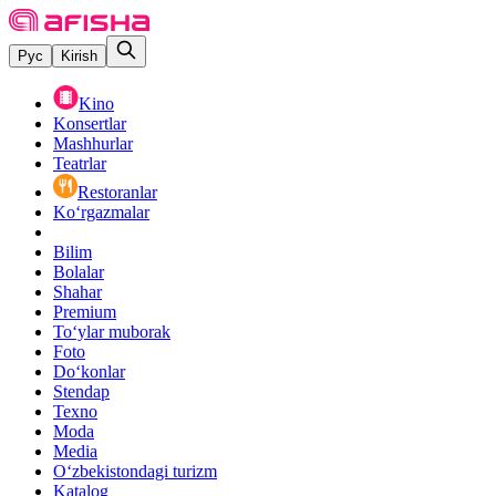
Рус
Kirish
Kino
Konsertlar
Mashhurlar
Teatrlar
Restoranlar
Ko‘rgazmalar
Bilim
Bolalar
Shahar
Premium
Toʻylar muborak
Foto
Do‘konlar
Stendap
Texno
Moda
Media
O‘zbekistondagi turizm
Katalog