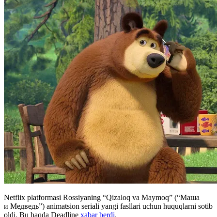
Netflix platformasi Rossiyaning “Qizaloq va Maymoq” (“Маша
и Медведь”) animatsion seriali yangi fasllari uchun huquqlarni sotib
oldi. Bu haqda Deadline
xabar berdi
.