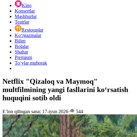
Kino
Konsertlar
Mashhurlar
Teatrlar
Restoranlar
Ko‘rgazmalar
Bilim
Bolalar
Shahar
Premium
Toʻylar muborak
Netflix "Qizaloq va Maymoq"
multfilmining yangi fasllarini koʻrsatish
huquqini sotib oldi
E’lon qilingan sana
:
17-iyun 2026
·
544