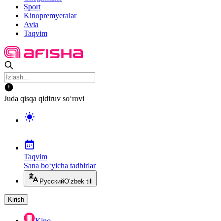
Sport
Kinopremyeralar
Avia
Taqvim
Juda qisqa qidiruv so‘rovi
Taqvim
Sana bo‘yicha tadbirlar
Русский
O‘zbek tili
Kirish
Kino