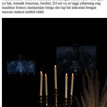
yo‘lak, tematik fotozona, furshet, DJ-set va so‘nggi yillarning eng
mashhur fentezi olamlaridan biriga sho‘ng‘ish imkonini bergan
maxsus makon tashkil etildi.