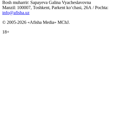
Bosh muharrir: Sapayeva Galina Vyacheslavovna
Manzil: 100007, Toshkent, Parkent ko‘chasi, 26А / Pochta:
info@afisha.uz
© 2005-2026 «Afisha Media» MChJ.
18+