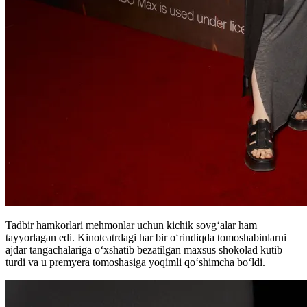
Tadbir hamkorlari mehmonlar uchun kichik sovg‘alar ham
tayyorlagan edi. Kinoteatrdagi har bir o‘rindiqda tomoshabinlarni
ajdar tangachalariga o‘xshatib bezatilgan maxsus shokolad kutib
turdi va u premyera tomoshasiga yoqimli qo‘shimcha bo‘ldi.