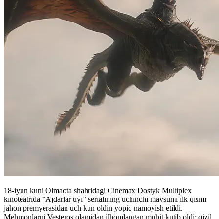
18-iyun kuni Olmaota shahridagi Cinemax Dostyk Multiplex
kinoteatrida “Ajdarlar uyi” serialining uchinchi mavsumi ilk qismi
jahon premyerasidan uch kun oldin yopiq namoyish etildi.
Mehmonlarni Vesteros olamidan ilhomlangan muhit kutib oldi: qizil