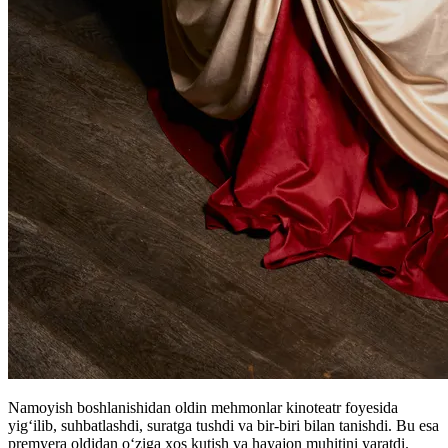
Namoyish boshlanishidan oldin mehmonlar kinoteatr foyesida
yig‘ilib, suhbatlashdi, suratga tushdi va bir-biri bilan tanishdi. Bu esa
premyera oldidan o‘ziga xos kutish va hayajon muhitini yaratdi.