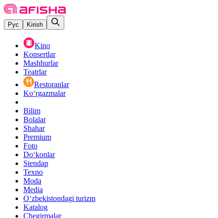
Рус
Kirish
Kino
Konsertlar
Mashhurlar
Teatrlar
Restoranlar
Ko‘rgazmalar
Bilim
Bolalar
Shahar
Premium
Foto
Do‘konlar
Stendap
Texno
Moda
Media
O‘zbekistondagi turizm
Katalog
Chegirmalar