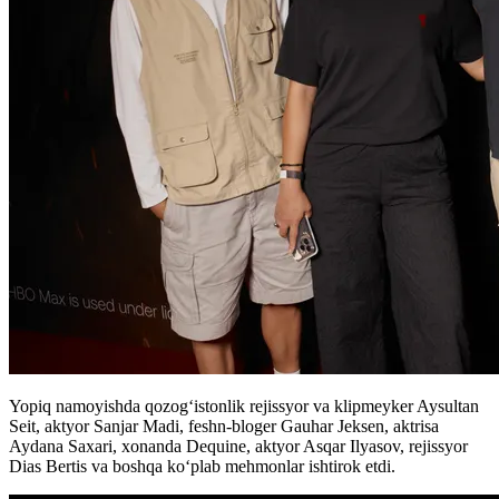
Yopiq namoyishda qozog‘istonlik rejissyor va klipmeyker Aysultan
Seit, aktyor Sanjar Madi, feshn-bloger Gauhar Jeksen, aktrisa
Aydana Saxari, xonanda Dequine, aktyor Asqar Ilyasov, rejissyor
Dias Bertis va boshqa ko‘plab mehmonlar ishtirok etdi.