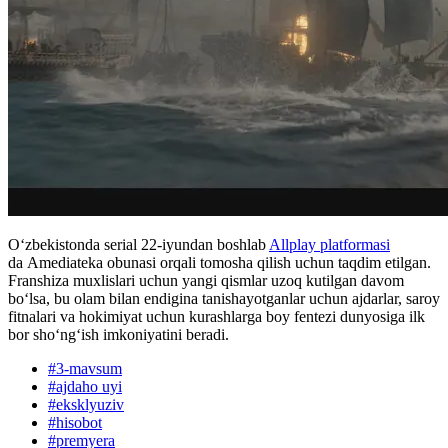
O‘zbekistonda serial 22-iyundan boshlab
Allplay platformasi
da Amediateka obunasi orqali tomosha qilish uchun taqdim etilgan.
Franshiza muxlislari uchun yangi qismlar uzoq kutilgan davom
bo‘lsa, bu olam bilan endigina tanishayotganlar uchun ajdarlar, saroy
fitnalari va hokimiyat uchun kurashlarga boy fentezi dunyosiga ilk
bor sho‘ng‘ish imkoniyatini beradi.
#
3-mavsum
#
ajdaho uyi
#
eksklyuziv
#
hisobot
#
premyera