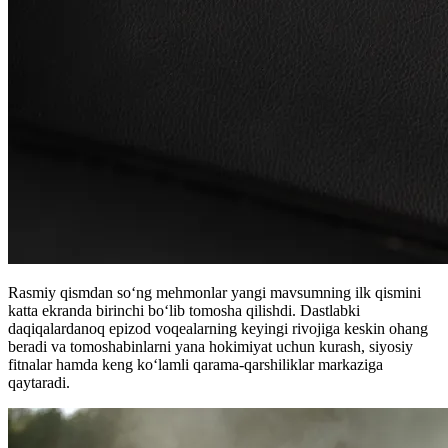
Rasmiy qismdan so‘ng mehmonlar yangi mavsumning ilk qismini
katta ekranda birinchi bo‘lib tomosha qilishdi. Dastlabki
daqiqalardanoq epizod voqealarning keyingi rivojiga keskin ohang
beradi va tomoshabinlarni yana hokimiyat uchun kurash, siyosiy
fitnalar hamda keng ko‘lamli qarama-qarshiliklar markaziga
qaytaradi.