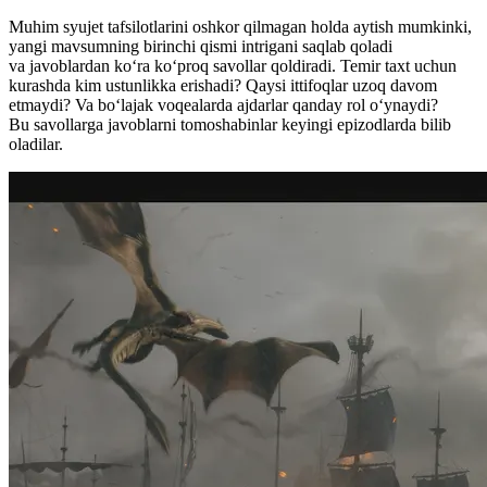
Muhim syujet tafsilotlarini oshkor qilmagan holda aytish mumkinki,
yangi mavsumning birinchi qismi intrigani saqlab qoladi
va javoblardan ko‘ra ko‘proq savollar qoldiradi. Temir taxt uchun
kurashda kim ustunlikka erishadi? Qaysi ittifoqlar uzoq davom
etmaydi? Va bo‘lajak voqealarda ajdarlar qanday rol o‘ynaydi?
Bu savollarga javoblarni tomoshabinlar keyingi epizodlarda bilib
oladilar.