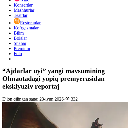
Konsertlar
Mashhurlar
Teatrlar
Restoranlar
Ko‘rgazmalar
Bilim
Bolalar
Shahar
Premium
Foto
“Ajdarlar uyi” yangi mavsumining
Olmaotadagi yopiq premyerasidan
eksklyuziv reportaj
E’lon qilingan sana
:
23-iyun 2026
·
332