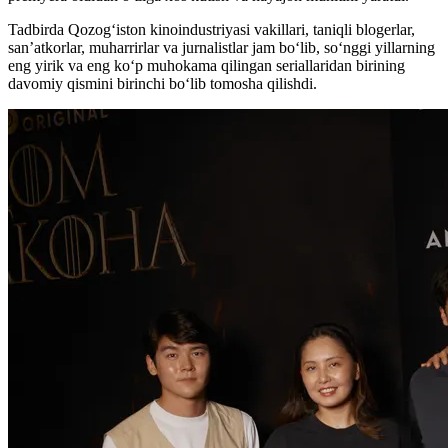
Tadbirda Qozog‘iston kinoindustriyasi vakillari, taniqli blogerlar,
san’atkorlar, muharrirlar va jurnalistlar jam bo‘lib, so‘nggi yillarning
eng yirik va eng ko‘p muhokama qilingan seriallaridan birining
davomiy qismini birinchi bo‘lib tomosha qilishdi.