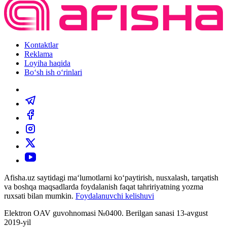
Kontaktlar
Reklama
Loyiha haqida
Bo‘sh ish o‘rinlari
Afisha.uz saytidagi ma‘lumotlarni ko‘paytirish, nusxalash, tarqatish
va boshqa maqsadlarda foydalanish faqat tahririyatning yozma
ruxsati bilan mumkin.
Foydalanuvchi kelishuvi
Elektron OAV guvohnomasi №0400. Berilgan sanasi 13-avgust
2019-yil