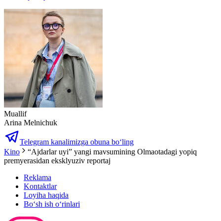
Muallif
Arina Melnichuk
Telegram kanalimizga obuna bo‘ling
Kino
“Ajdarlar uyi” yangi mavsumining Olmaotadagi yopiq
premyerasidan eksklyuziv reportaj
Reklama
Kontaktlar
Loyiha haqida
Bo‘sh ish o‘rinlari