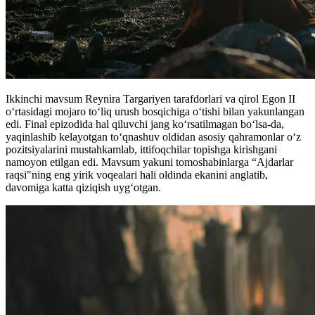
Ikkinchi mavsum Reynira Targariyen tarafdorlari va qirol Egon II
o‘rtasidagi mojaro to‘liq urush bosqichiga o‘tishi bilan yakunlangan
edi. Final epizodida hal qiluvchi jang ko‘rsatilmagan bo‘lsa-da,
yaqinlashib kelayotgan to‘qnashuv oldidan asosiy qahramonlar o‘z
pozitsiyalarini mustahkamlab, ittifoqchilar topishga kirishgani
namoyon etilgan edi. Mavsum yakuni tomoshabinlarga “Ajdarlar
raqsi"ning eng yirik voqealari hali oldinda ekanini anglatib,
davomiga katta qiziqish uyg‘otgan.