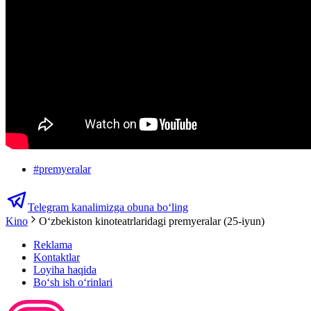
#
premyeralar
Telegram kanalimizga obuna bo‘ling
Kino
Oʻzbekiston kinoteatrlaridagi premyeralar (25-iyun)
Reklama
Kontaktlar
Loyiha haqida
Bo‘sh ish o‘rinlari