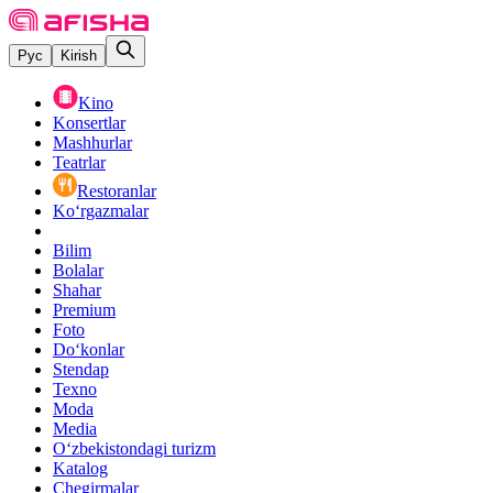
Рус
Kirish
Kino
Konsertlar
Mashhurlar
Teatrlar
Restoranlar
Ko‘rgazmalar
Bilim
Bolalar
Shahar
Premium
Foto
Do‘konlar
Stendap
Texno
Moda
Media
O‘zbekistondagi turizm
Katalog
Chegirmalar