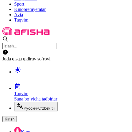
Sport
Kinopremyeralar
Avia
Taqvim
Juda qisqa qidiruv so‘rovi
Taqvim
Sana bo‘yicha tadbirlar
Русский
O‘zbek tili
Kirish
Kino