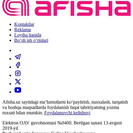
Kontaktlar
Reklama
Loyiha haqida
Bo‘sh ish o‘rinlari
Afisha.uz saytidagi ma‘lumotlarni ko‘paytirish, nusxalash, tarqatish
va boshqa maqsadlarda foydalanish faqat tahririyatning yozma
ruxsati bilan mumkin.
Foydalanuvchi kelishuvi
Elektron OAV guvohnomasi №0400. Berilgan sanasi 13-avgust
2019-yil