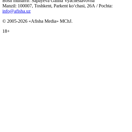
Bosh muharrir: Sapayeva Galina Vyacheslavovna
Manzil: 100007, Toshkent, Parkent ko‘chasi, 26А / Pochta:
info@afisha.uz
© 2005-2026 «Afisha Media» MChJ.
18+