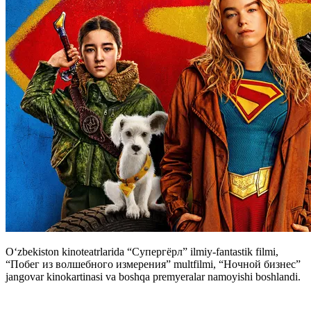
Oʻzbekiston kinoteatrlarida “Супергёрл” ilmiy-fantastik filmi,
“Побег из волшебного измерения” multfilmi, “Ночной бизнес”
jangovar kinokartinasi va boshqa premyeralar namoyishi boshlandi.