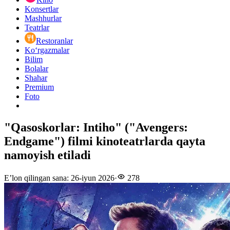
Konsertlar
Mashhurlar
Teatrlar
Restoranlar
Ko‘rgazmalar
Bilim
Bolalar
Shahar
Premium
Foto
"Qasoskorlar: Intiho" ("Avengers:
Endgame") filmi kinoteatrlarda qayta
namoyish etiladi
E’lon qilingan sana
:
26-iyun 2026
·
278