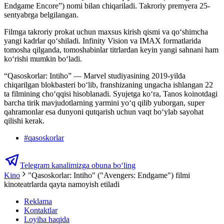
Endgame Encore”) nomi bilan chiqariladi. Takroriy premyera 25-
sentyabrga belgilangan.
Filmga takroriy prokat uchun maxsus kirish qismi va qo‘shimcha
yangi kadrlar qo‘shiladi. Infinity Vision va IMAX formatlarida
tomosha qilganda, tomoshabinlar titrlardan keyin yangi sahnani ham
koʻrishi mumkin boʻladi.
“Qasoskorlar: Intiho” — Marvel studiyasining 2019-yilda
chiqarilgan blokbasteri bo‘lib, franshizaning ungacha ishlangan 22
ta filmining cho‘qqisi hisoblanadi. Syujetga ko‘ra, Tanos koinotdagi
barcha tirik mavjudotlarning yarmini yo‘q qilib yuborgan, super
qahramonlar esa dunyoni qutqarish uchun vaqt bo‘ylab sayohat
qilishi kerak.
#
qasoskorlar
Telegram kanalimizga obuna bo‘ling
Kino
"Qasoskorlar: Intiho" ("Avengers: Endgame") filmi
kinoteatrlarda qayta namoyish etiladi
Reklama
Kontaktlar
Loyiha haqida