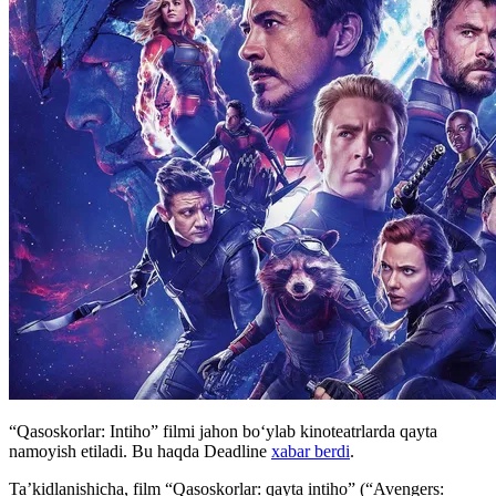
“Qasoskorlar: Intiho” filmi jahon boʻylab kinoteatrlarda qayta
namoyish etiladi. Bu haqda Deadline
xabar berdi
.
Ta’kidlanishicha, film “Qasoskorlar: qayta intiho” (“Avengers: