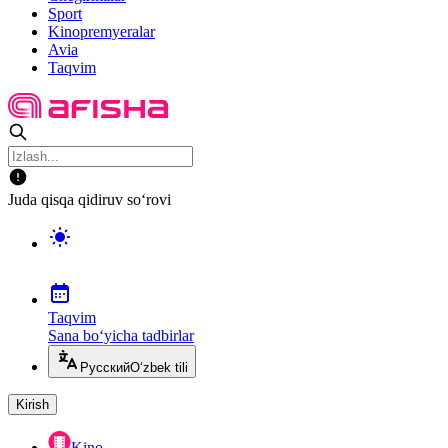
Sport
Kinopremyeralar
Avia
Taqvim
Juda qisqa qidiruv so‘rovi
Taqvim
Sana bo‘yicha tadbirlar
Русский
O‘zbek tili
Kirish
Kino