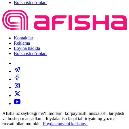
Bo‘sh ish o‘rinlari
Kontaktlar
Reklama
Loyiha haqida
Bo‘sh ish o‘rinlari
Afisha.uz saytidagi ma‘lumotlarni ko‘paytirish, nusxalash, tarqatish
va boshqa maqsadlarda foydalanish faqat tahririyatning yozma
ruxsati bilan mumkin.
Foydalanuvchi kelishuvi