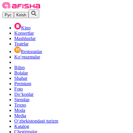
Рус
Kirish
Kino
Konsertlar
Mashhurlar
Teatrlar
Restoranlar
Ko‘rgazmalar
Bilim
Bolalar
Shahar
Premium
Foto
Do‘konlar
Stendap
Texno
Moda
Media
O‘zbekistondagi turizm
Katalog
Chegirmalar