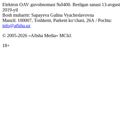
Elektron OAV guvohnomasi №0400. Berilgan sanasi 13-avgust
2019-yil
Bosh muharrir: Sapayeva Galina Vyacheslavovna
Manzil: 100007, Toshkent, Parkent ko‘chasi, 26А / Pochta:
info@afisha.uz
© 2005-2026 «Afisha Media» MChJ.
18+