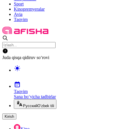
Sport
Kinopremyeralar
Avia
Taqvim
Juda qisqa qidiruv so‘rovi
Taqvim
Sana bo‘yicha tadbirlar
Русский
O‘zbek tili
Kirish
Kino