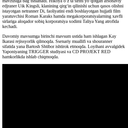
mavzusiga bag‘ishlanadi. Hikoya o‘z ta’sirini yo‘qotgan afsonaviy
edjraner Uik Kingsli, klanining qirg‘in qilinishi uchun qasos olishni
istayotgan netranner Di, faoliyatini endi boshlayotgan hujjatli film
yaratuvchisi Roman Karaks hamda megakorporatsiyalarning xavfli
sirlariga aloqador sobiq korporatsiya xodimi Taliya Yang atrofida
kechadi.
Davomiy mavsumga birinchi mavsum ustida ham ishlagan Kay
Ikarasi rejissyorlik qilmoqda. Ssenariy muallifi va shouranner
sifatida yana Bartosh Shtibor ishtirok etmoqda. Loyihani avvalgidek
Yaponiyaning TRIGGER studiyasi va CD PROJEKT RED
hamkorlikda ishlab chiqmoqda.