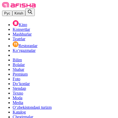
Рус
Kirish
Kino
Konsertlar
Mashhurlar
Teatrlar
Restoranlar
Ko‘rgazmalar
Bilim
Bolalar
Shahar
Premium
Foto
Do‘konlar
Stendap
Texno
Moda
Media
O‘zbekistondagi turizm
Katalog
Chegirmalar