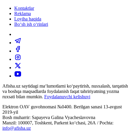
Kontaktlar
Reklama
Loyiha haqida
Bo‘sh ish o‘rinlari
Afisha.uz saytidagi ma‘lumotlarni ko‘paytirish, nusxalash, tarqatish
va boshqa maqsadlarda foydalanish faqat tahririyatning yozma
ruxsati bilan mumkin.
Foydalanuvchi kelishuvi
Elektron OAV guvohnomasi №0400. Berilgan sanasi 13-avgust
2019-yil
Bosh muharrir: Sapayeva Galina Vyacheslavovna
Manzil: 100007, Toshkent, Parkent ko‘chasi, 26А / Pochta:
info@afisha.uz