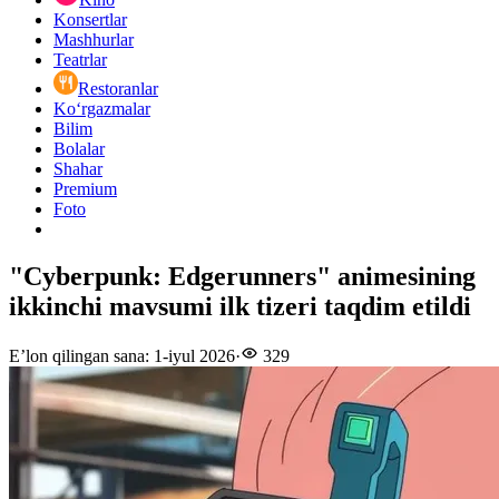
Konsertlar
Mashhurlar
Teatrlar
Restoranlar
Ko‘rgazmalar
Bilim
Bolalar
Shahar
Premium
Foto
"Cyberpunk: Edgerunners" animesining
ikkinchi mavsumi ilk tizeri taqdim etildi
E’lon qilingan sana
:
1-iyul 2026
·
329