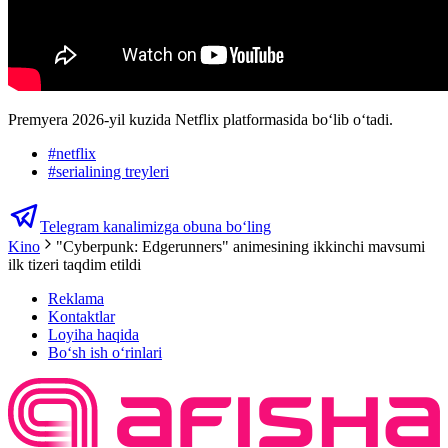
Premyera 2026-yil kuzida Netflix platformasida bo‘lib o‘tadi.
#
netflix
#
serialining treyleri
Telegram kanalimizga obuna bo‘ling
Kino
"Cyberpunk: Edgerunners" animesining ikkinchi mavsumi
ilk tizeri taqdim etildi
Reklama
Kontaktlar
Loyiha haqida
Bo‘sh ish o‘rinlari