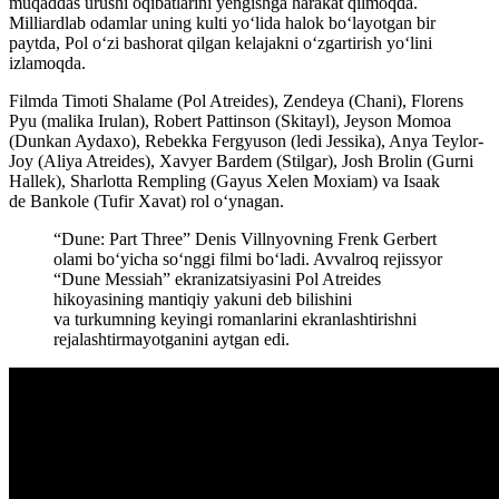
muqaddas urushi oqibatlarini yengishga harakat qilmoqda.
Milliardlab odamlar uning kulti yo‘lida halok bo‘layotgan bir
paytda, Pol o‘zi bashorat qilgan kelajakni o‘zgartirish yo‘lini
izlamoqda.
Filmda Timoti Shalame (Pol Atreides), Zendeya (Chani), Florens
Pyu (malika Irulan), Robert Pattinson (Skitayl), Jeyson Momoa
(Dunkan Aydaxo), Rebekka Fergyuson (ledi Jessika), Anya Teylor-
Joy (Aliya Atreides), Xavyer Bardem (Stilgar), Josh Brolin (Gurni
Hallek), Sharlotta Rempling (Gayus Xelen Moxiam) va Isaak
de Bankole (Tufir Xavat) rol o‘ynagan.
“Dune: Part Three” Denis Villnyovning Frenk Gerbert
olami bo‘yicha so‘nggi filmi bo‘ladi. Avvalroq rejissyor
“Dune Messiah” ekranizatsiyasini Pol Atreides
hikoyasining mantiqiy yakuni deb bilishini
va turkumning keyingi romanlarini ekranlashtirishni
rejalashtirmayotganini aytgan edi.