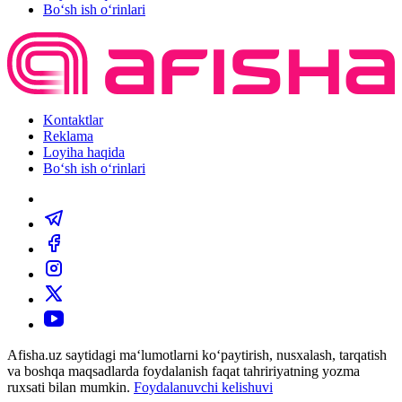
Bo‘sh ish o‘rinlari
Kontaktlar
Reklama
Loyiha haqida
Bo‘sh ish o‘rinlari
Afisha.uz saytidagi ma‘lumotlarni ko‘paytirish, nusxalash, tarqatish
va boshqa maqsadlarda foydalanish faqat tahririyatning yozma
ruxsati bilan mumkin.
Foydalanuvchi kelishuvi