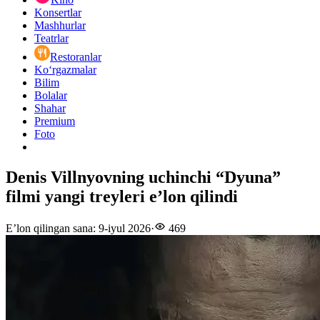
Konsertlar
Mashhurlar
Teatrlar
Restoranlar
Ko‘rgazmalar
Bilim
Bolalar
Shahar
Premium
Foto
Denis Villnyovning uchinchi “Dyuna”
filmi yangi treyleri e’lon qilindi
E’lon qilingan sana
:
9-iyul 2026
·
469