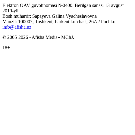
Elektron OAV guvohnomasi №0400. Berilgan sanasi 13-avgust
2019-yil
Bosh muharrir: Sapayeva Galina Vyacheslavovna
Manzil: 100007, Toshkent, Parkent ko‘chasi, 26А / Pochta:
info@afisha.uz
© 2005-2026 «Afisha Media» MChJ.
18+