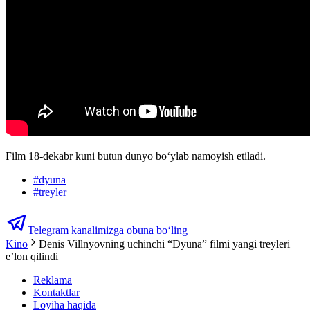
Film 18-dekabr kuni butun dunyo bo‘ylab namoyish etiladi.
#
dyuna
#
treyler
Telegram kanalimizga obuna bo‘ling
Kino
Denis Villnyovning uchinchi “Dyuna” filmi yangi treyleri
e’lon qilindi
Reklama
Kontaktlar
Loyiha haqida