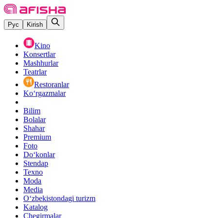
Рус
Kirish
Kino
Konsertlar
Mashhurlar
Teatrlar
Restoranlar
Ko‘rgazmalar
Bilim
Bolalar
Shahar
Premium
Foto
Do‘konlar
Stendap
Texno
Moda
Media
O‘zbekistondagi turizm
Katalog
Chegirmalar