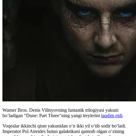
Warner Bros. Denis Villnyovning fantastik trilogiyasi yakuni
bo‘ladigan “Dune: Part Three"ning yangi treylerini
taqdim etdi
.
Voqealar ikkinchi qism yakunidan o‘n ikki yil o‘tib sodir bo‘ladi.
Imperator Pol Atreides butun galaktikani qamrab olgan o‘zining