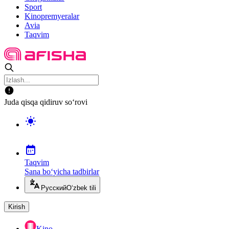
Sport
Kinopremyeralar
Avia
Taqvim
Juda qisqa qidiruv so‘rovi
Taqvim
Sana bo‘yicha tadbirlar
Русский
O‘zbek tili
Kirish
Kino