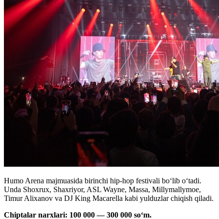
Humo Arena majmuasida birinchi hip-hop festivali bo‘lib o‘tadi.
Unda Shoxrux, Shaxriyor, ASL Wayne, Маssа, Millymallymoe,
Timur Alixanov va DJ King Macarella kabi yulduzlar chiqish qiladi.
Chiptalar narxlari: 100 000 — 300 000 so‘m.