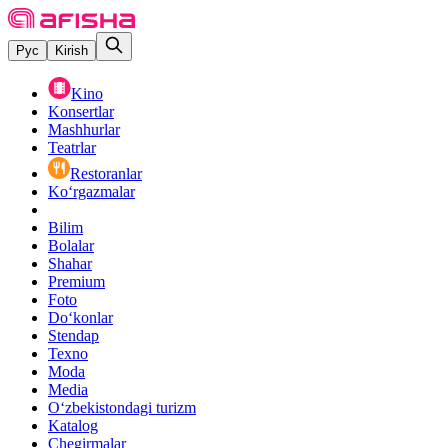
Рус
Kirish
Kino
Konsertlar
Mashhurlar
Teatrlar
Restoranlar
Ko‘rgazmalar
Bilim
Bolalar
Shahar
Premium
Foto
Do‘konlar
Stendap
Texno
Moda
Media
O‘zbekistondagi turizm
Katalog
Chegirmalar