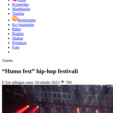
Konsertlar
Mashhurlar
Teatrlar
Restoranlar
Ko‘rgazmalar
Bilim
Bolalar
Shahar
Premium
Foto
Anons
“Humo fest” hip-hop festivali
E’lon qilingan sana
:
10-oktabr 2023
·
790