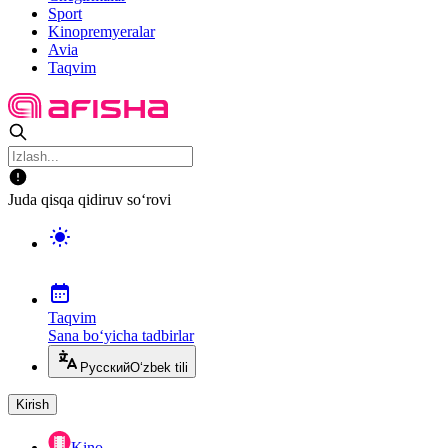
Sport
Kinopremyeralar
Avia
Taqvim
Juda qisqa qidiruv so‘rovi
Taqvim
Sana bo‘yicha tadbirlar
Русский
O‘zbek tili
Kirish
Kino