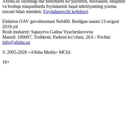
Afisha.uz saytidagi ma‘lumotlarni ko‘paytirish, nusxalash, tarqatish
va boshqa maqsadlarda foydalanish faqat tahririyatning yozma
ruxsati bilan mumkin.
Foydalanuvchi kelishuvi
Elektron OAV guvohnomasi №0400. Berilgan sanasi 13-avgust
2019-yil
Bosh muharrir: Sapayeva Galina Vyacheslavovna
Manzil: 100007, Toshkent, Parkent ko‘chasi, 26А / Pochta:
info@afisha.uz
© 2005-2026 «Afisha Media» MChJ.
18+