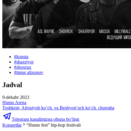
#
konsta
#
shaxriyor
#
shoxrux
#
timur alixonov
Jadval
9-dekabr 2023
Humo Arena
Toshkent, Afrosiyob ko‘ch. va Beshyog‘och ko‘ch. chorraha
Telegram kanalimizga obuna bo‘ling
Konsertlar
“Humo fest” hip-hop festivali