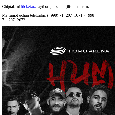
Chiptalarni
iticket.uz
sayti orqali xarid qilish mumkin.
Ma’lumot uchun telefonlar: (+998) 71−207−1071, (+998)
71−207−2072.