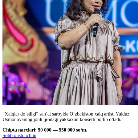
“Xalqlar doʻstligi” san’at saroyida Oʻzbekiston xalq artisti Yulduz
Usmonovaning jonli ijrodagi yakkaxon konserti boʻlib oʻtadi.
Chipta narxlari: 50 000 — 550 000 soʻm.
Sotib olish uchun
.