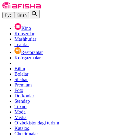
Рус
Kirish
Kino
Konsertlar
Mashhurlar
Teatrlar
Restoranlar
Ko‘rgazmalar
Bilim
Bolalar
Shahar
Premium
Foto
Do‘konlar
Stendap
Texno
Moda
Media
O‘zbekistondagi turizm
Katalog
Chegirmalar