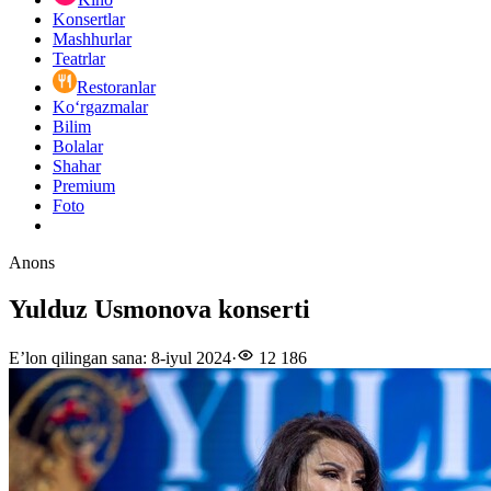
Konsertlar
Mashhurlar
Teatrlar
Restoranlar
Ko‘rgazmalar
Bilim
Bolalar
Shahar
Premium
Foto
Anons
Yulduz Usmonova konserti
E’lon qilingan sana
:
8-iyul 2024
·
12 186