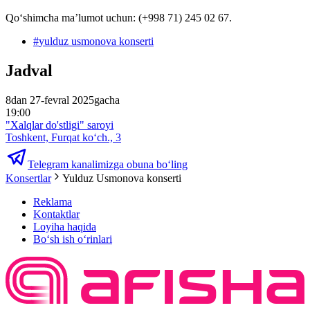
Qoʻshimcha ma’lumot uchun: (+998 71) 245 02 67.
#
yulduz usmonova konserti
Jadval
8dan 27-fevral 2025gacha
19:00
"Xalqlar do'stligi" saroyi
Toshkent, Furqat ko‘ch., 3
Telegram kanalimizga obuna bo‘ling
Konsertlar
Yulduz Usmonova konserti
Reklama
Kontaktlar
Loyiha haqida
Bo‘sh ish o‘rinlari