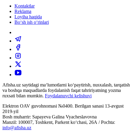
Kontaktlar
Reklama
Loyiha haqida
Bo‘sh ish o‘rinlari
Afisha.uz saytidagi ma‘lumotlarni ko‘paytirish, nusxalash, tarqatish
va boshqa maqsadlarda foydalanish faqat tahririyatning yozma
ruxsati bilan mumkin.
Foydalanuvchi kelishuvi
Elektron OAV guvohnomasi №0400. Berilgan sanasi 13-avgust
2019-yil
Bosh muharrir: Sapayeva Galina Vyacheslavovna
Manzil: 100007, Toshkent, Parkent ko‘chasi, 26А / Pochta:
info@afisha.uz