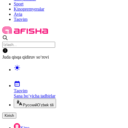
Sport
Kinopremyeralar
Avia
Taqvim
Juda qisqa qidiruv so‘rovi
Taqvim
Sana bo‘yicha tadbirlar
Русский
O‘zbek tili
Kirish
Kino