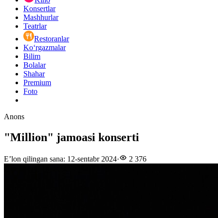
Konsertlar
Mashhurlar
Teatrlar
Restoranlar
Ko‘rgazmalar
Bilim
Bolalar
Shahar
Premium
Foto
Anons
"Million" jamoasi konserti
E’lon qilingan sana
:
12-sentabr 2024
·
2 376