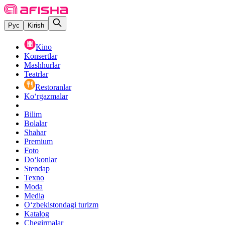
Рус
Kirish
Kino
Konsertlar
Mashhurlar
Teatrlar
Restoranlar
Ko‘rgazmalar
Bilim
Bolalar
Shahar
Premium
Foto
Do‘konlar
Stendap
Texno
Moda
Media
O‘zbekistondagi turizm
Katalog
Chegirmalar