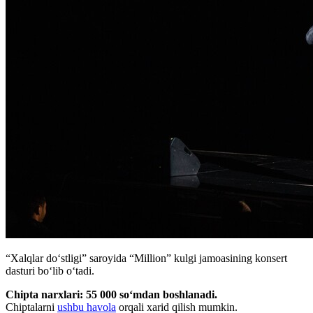
“Xalqlar doʻstligi” saroyida “Million” kulgi jamoasining konsert
dasturi boʻlib oʻtadi.
Chipta narxlari: 55 000 soʻmdan boshlanadi.
Chiptalarni
ushbu havola
orqali xarid qilish mumkin.