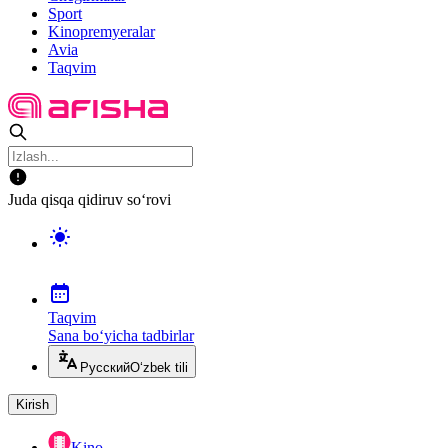
Sport
Kinopremyeralar
Avia
Taqvim
Juda qisqa qidiruv so‘rovi
Taqvim
Sana bo‘yicha tadbirlar
Русский
O‘zbek tili
Kirish
Kino