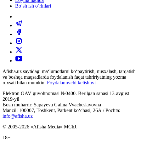
Loyiha haqida
Bo‘sh ish o‘rinlari
Afisha.uz saytidagi ma‘lumotlarni ko‘paytirish, nusxalash, tarqatish
va boshqa maqsadlarda foydalanish faqat tahririyatning yozma
ruxsati bilan mumkin.
Foydalanuvchi kelishuvi
Elektron OAV guvohnomasi №0400. Berilgan sanasi 13-avgust
2019-yil
Bosh muharrir: Sapayeva Galina Vyacheslavovna
Manzil: 100007, Toshkent, Parkent ko‘chasi, 26А / Pochta:
info@afisha.uz
© 2005-2026 «Afisha Media» MChJ.
18+