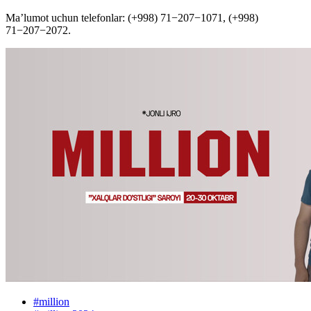
Ma’lumot uchun telefonlar: (+998) 71−207−1071, (+998)
71−207−2072.
#
million