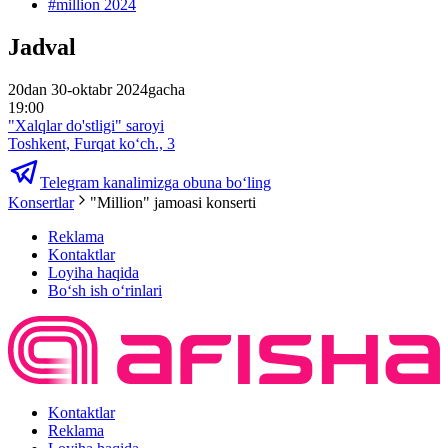
#
million 2024
Jadval
20dan 30-oktabr 2024gacha
19:00
"Xalqlar do'stligi" saroyi
Toshkent, Furqat ko‘ch., 3
Telegram kanalimizga obuna bo‘ling
Konsertlar
"Million" jamoasi konserti
Reklama
Kontaktlar
Loyiha haqida
Bo‘sh ish o‘rinlari
Kontaktlar
Reklama