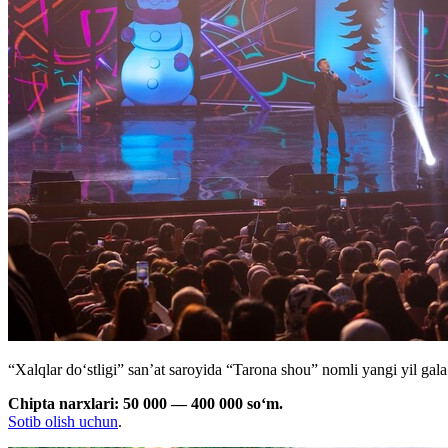
“Xalqlar doʻstligi” san’at saroyida “Tarona shou” nomli yangi yil gala 
Chipta narxlari: 50 000 — 400 000 soʻm.
Sotib olish uchun
.