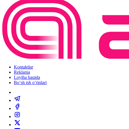
Kontaktlar
Reklama
Loyiha haqida
Bo‘sh ish o‘rinlari