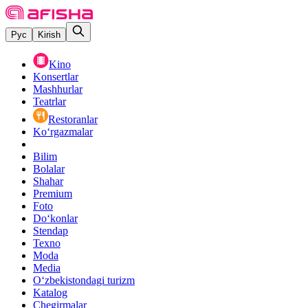
Рус
Kirish
Kino
Konsertlar
Mashhurlar
Teatrlar
Restoranlar
Ko‘rgazmalar
Bilim
Bolalar
Shahar
Premium
Foto
Do‘konlar
Stendap
Texno
Moda
Media
O‘zbekistondagi turizm
Katalog
Chegirmalar