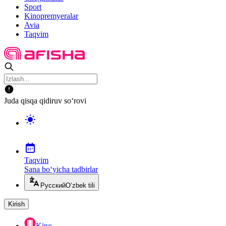
Sport
Kinopremyeralar
Avia
Taqvim
Juda qisqa qidiruv so‘rovi
Taqvim
Sana bo‘yicha tadbirlar
Русский
O‘zbek tili
Kirish
Kino