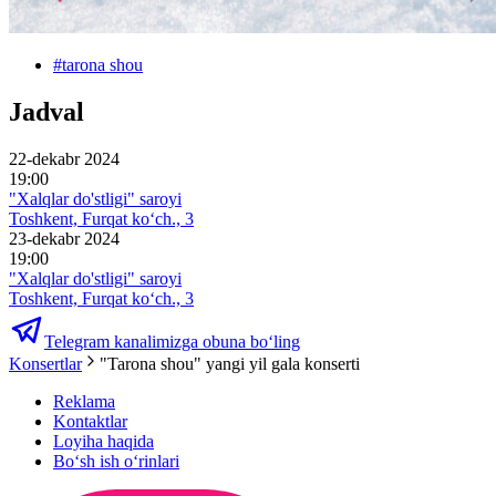
#
tarona shou
Jadval
22-dekabr 2024
19:00
"Xalqlar do'stligi" saroyi
Toshkent, Furqat ko‘ch., 3
23-dekabr 2024
19:00
"Xalqlar do'stligi" saroyi
Toshkent, Furqat ko‘ch., 3
Telegram kanalimizga obuna bo‘ling
Konsertlar
"Tarona shou" yangi yil gala konserti
Reklama
Kontaktlar
Loyiha haqida
Bo‘sh ish o‘rinlari