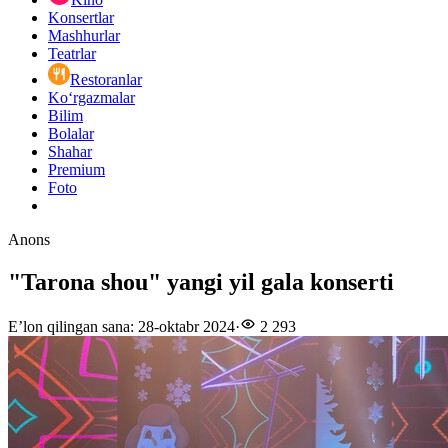
Konsertlar
Mashhurlar
Teatrlar
Restoranlar
Ko‘rgazmalar
Bilim
Bolalar
Shahar
Premium
Foto
Anons
"Tarona shou" yangi yil gala konserti
E’lon qilingan sana
:
28-oktabr 2024
·
2 293