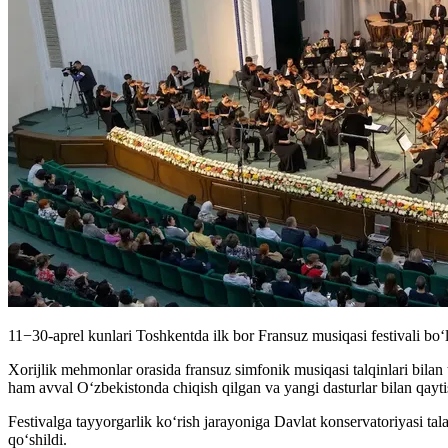
11−30-aprel kunlari Toshkentda ilk bor Fransuz musiqasi festivali bo
Xorijlik mehmonlar orasida fransuz simfonik musiqasi talqinlari bilan
ham avval O‘zbekistonda chiqish qilgan va yangi dasturlar bilan qay
Festivalga tayyorgarlik ko‘rish jarayoniga Davlat konservatoriyasi ta
qo‘shildi.