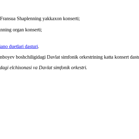
r Fransua Shaplenning yakkaxon konserti;
nning organ konserti;
ano duetlari dasturi
.
nboyev boshchiligidagi Davlat simfonik orkestrining katta konsert dastu
agi elchixonasi va Davlat simfonik orkestri.