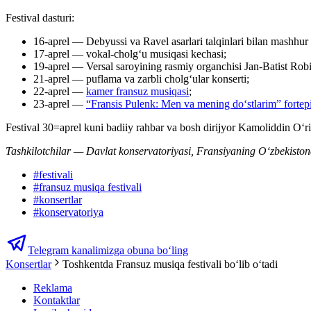
Festival dasturi:
16-aprel — Debyussi va Ravel asarlari talqinlari bilan mashhu
17-aprel — vokal-cholg‘u musiqasi kechasi;
19-aprel — Versal saroyining rasmiy organchisi Jan-Batist Robi
21-aprel — puflama va zarbli cholg‘ular konserti;
22-aprel —
kamer fransuz musiqasi
;
23-aprel —
“Fransis Pulenk: Men va mening do‘stlarim” fortepi
Festival 30=aprel kuni badiiy rahbar va bosh dirijyor Kamoliddin O‘ri
Tashkilotchilar — Davlat konservatoriyasi, Fransiyaning O‘zbekistond
#
festivali
#
fransuz musiqa festivali
#
konsertlar
#
konservatoriya
Telegram kanalimizga obuna bo‘ling
Konsertlar
Toshkentda Fransuz musiqa festivali boʻlib oʻtadi
Reklama
Kontaktlar