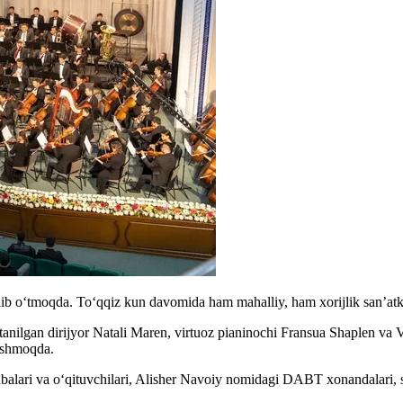
‘lib o‘tmoqda. To‘qqiz kun davomida ham mahalliy, ham xorijlik san’atk
 tanilgan dirijyor Natali Maren, virtuoz pianinochi Fransua Shaplen va 
tishmoqda.
labalari va o‘qituvchilari, Alisher Navoiy nomidagi DABT xonandalari, 