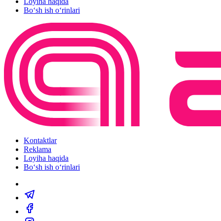
Loyiha haqida
Bo‘sh ish o‘rinlari
Kontaktlar
Reklama
Loyiha haqida
Bo‘sh ish o‘rinlari