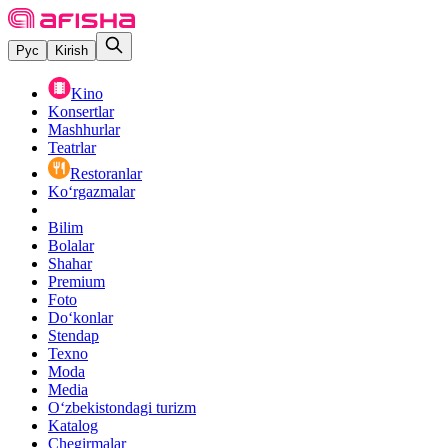
Рус
Kirish
Kino
Konsertlar
Mashhurlar
Teatrlar
Restoranlar
Ko‘rgazmalar
Bilim
Bolalar
Shahar
Premium
Foto
Do‘konlar
Stendap
Texno
Moda
Media
O‘zbekistondagi turizm
Katalog
Chegirmalar