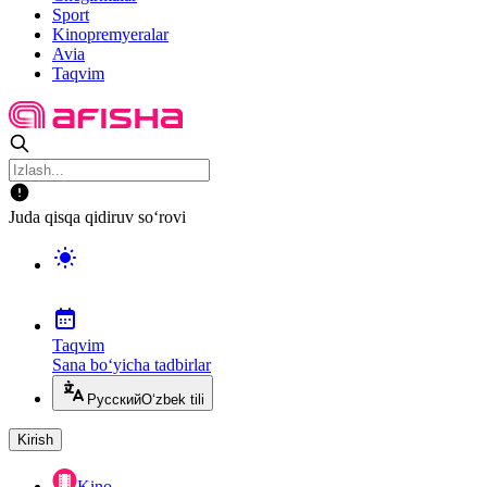
Sport
Kinopremyeralar
Avia
Taqvim
Juda qisqa qidiruv so‘rovi
Taqvim
Sana bo‘yicha tadbirlar
Русский
O‘zbek tili
Kirish
Kino