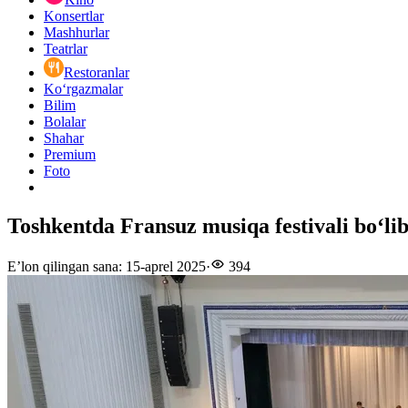
Konsertlar
Mashhurlar
Teatrlar
Restoranlar
Ko‘rgazmalar
Bilim
Bolalar
Shahar
Premium
Foto
Toshkentda Fransuz musiqa festivali boʻlib
E’lon qilingan sana
:
15-aprel 2025
·
394