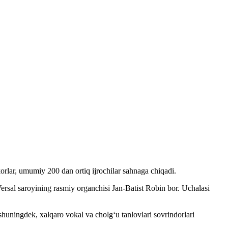
orlar, umumiy 200 dan ortiq ijrochilar sahnaga chiqadi.
Versal saroyining rasmiy organchisi Jan-Batist Robin bor. Uchalasi
shuningdek, xalqaro vokal va cholg‘u tanlovlari sovrindorlari