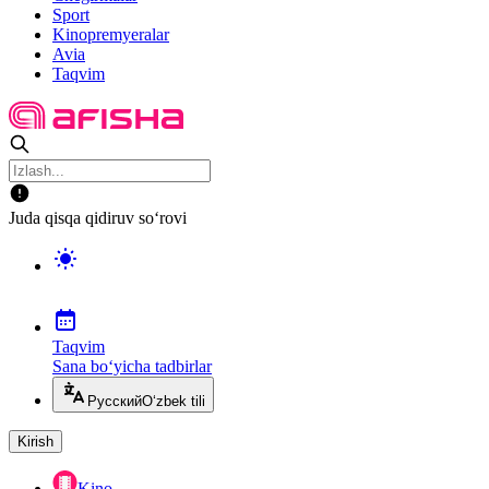
Sport
Kinopremyeralar
Avia
Taqvim
Juda qisqa qidiruv so‘rovi
Taqvim
Sana bo‘yicha tadbirlar
Русский
O‘zbek tili
Kirish
Kino