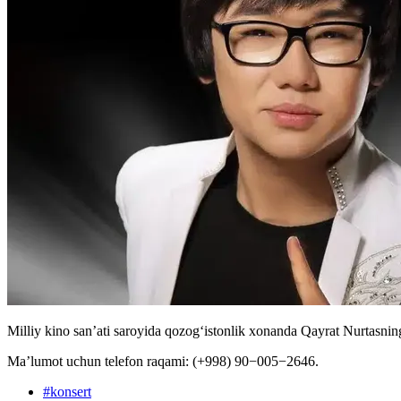
Milliy kino san’ati saroyida qozogʻistonlik xonanda Qayrat Nurtasning 
Ma’lumot uchun telefon raqami: (+998) 90−005−2646.
#
konsert