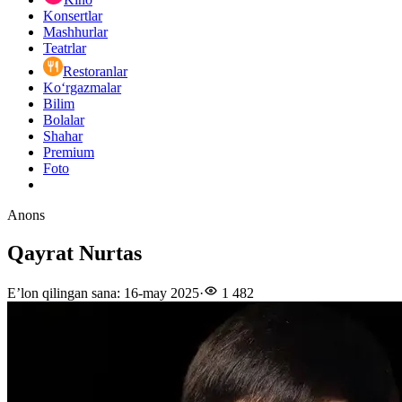
Konsertlar
Mashhurlar
Teatrlar
Restoranlar
Ko‘rgazmalar
Bilim
Bolalar
Shahar
Premium
Foto
Anons
Qayrat Nurtas
E’lon qilingan sana
:
16-may 2025
·
1 482