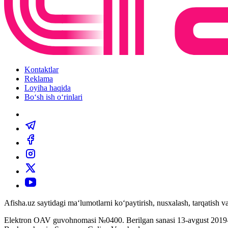
Kontaktlar
Reklama
Loyiha haqida
Bo‘sh ish o‘rinlari
Afisha.uz saytidagi ma‘lumotlarni ko‘paytirish, nusxalash, tarqatish
Elektron OAV guvohnomasi №0400. Berilgan sanasi 13-avgust 2019-