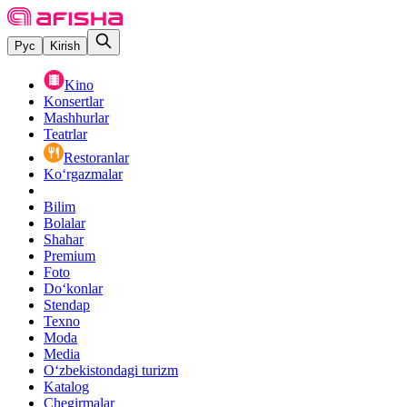
Рус
Kirish
Kino
Konsertlar
Mashhurlar
Teatrlar
Restoranlar
Ko‘rgazmalar
Bilim
Bolalar
Shahar
Premium
Foto
Do‘konlar
Stendap
Texno
Moda
Media
O‘zbekistondagi turizm
Katalog
Chegirmalar