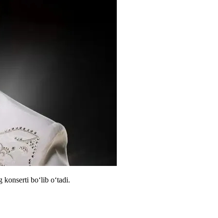
konserti bo‘lib o‘tadi.