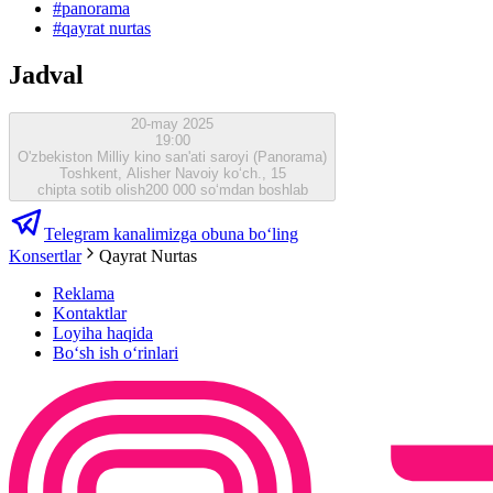
#
panorama
#
qayrat nurtas
Jadval
20-may 2025
19:00
O'zbekiston Milliy kino san'ati saroyi (Panorama)
Toshkent, Alisher Navoiy ko‘ch., 15
chipta sotib olish
200 000 so‘mdan boshlab
Telegram kanalimizga obuna bo‘ling
Konsertlar
Qayrat Nurtas
Reklama
Kontaktlar
Loyiha haqida
Bo‘sh ish o‘rinlari