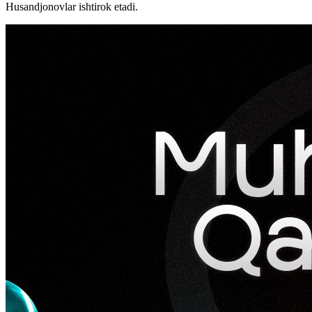
Husandjonovlar ishtirok etadi.