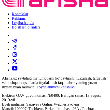
Kontaktlar
Reklama
Loyiha haqida
Bo‘sh ish o‘rinlari
Afisha.uz saytidagi ma‘lumotlarni ko‘paytirish, nusxalash, tarqatish
va boshqa maqsadlarda foydalanish faqat tahririyatning yozma
ruxsati bilan mumkin.
Foydalanuvchi kelishuvi
Elektron OAV guvohnomasi №0400. Berilgan sanasi 13-avgust
2019-yil
Bosh muharrir: Sapayeva Galina Vyacheslavovna
Manzil: 100007, Toshkent, Parkent ko‘chasi, 26А / Pochta: