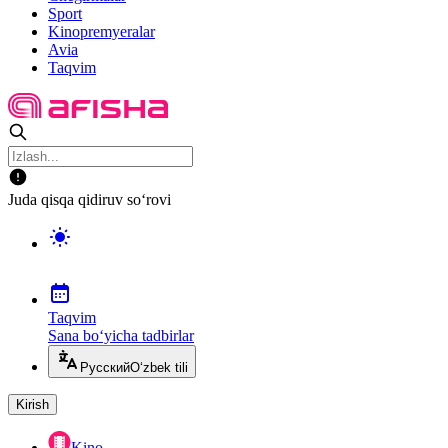
Sport
Kinopremyeralar
Avia
Taqvim
Juda qisqa qidiruv so‘rovi
Taqvim
Sana bo‘yicha tadbirlar
Русский
O‘zbek tili
Kirish
Kino