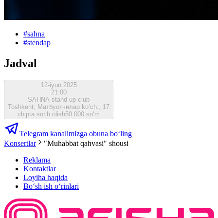
#
sahna
#
stendap
Jadval
12-iyun 2025
21:00
SAHNA stand-up club
Toshkent, Матбуотчилар ko‘ch., 17
chipta sotib olish
50 000 so‘m
Telegram kanalimizga obuna bo‘ling
Konsertlar
"Muhabbat qahvasi" shousi
Reklama
Kontaktlar
Loyiha haqida
Bo‘sh ish o‘rinlari