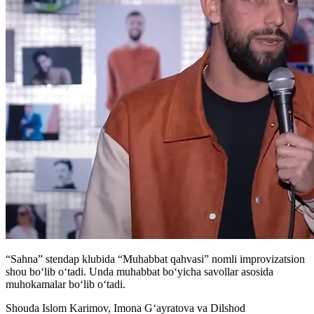
“Sahna” stendap klubida “Muhabbat qahvasi” nomli improvizatsion
shou boʻlib oʻtadi. Unda muhabbat boʻyicha savollar asosida
muhokamalar boʻlib oʻtadi.
Shouda Islom Karimov, Imona Gʻayratova va Dilshod