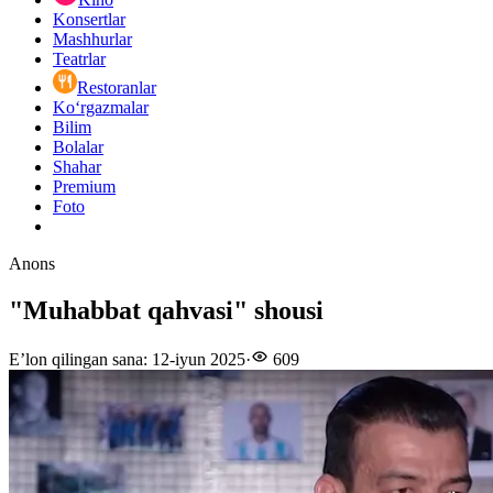
Konsertlar
Mashhurlar
Teatrlar
Restoranlar
Ko‘rgazmalar
Bilim
Bolalar
Shahar
Premium
Foto
Anons
"Muhabbat qahvasi" shousi
E’lon qilingan sana
:
12-iyun 2025
·
609