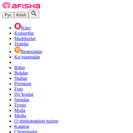
Рус
Kirish
Kino
Konsertlar
Mashhurlar
Teatrlar
Restoranlar
Ko‘rgazmalar
Bilim
Bolalar
Shahar
Premium
Foto
Do‘konlar
Stendap
Texno
Moda
Media
O‘zbekistondagi turizm
Katalog
Chegirmalar