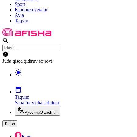
Sport
Kinopremyeralar
Avia
Taqvim
Juda qisqa qidiruv so‘rovi
Taqvim
Sana bo‘yicha tadbirlar
Русский
O‘zbek tili
Kirish
Kino