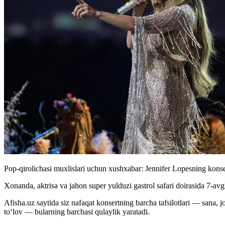
Pop-qirolichasi muxlislari uchun xushxabar: Jennifer Lopesning konse
Xonanda, aktrisa va jahon super yulduzi gastrol safari doirasida 7-a
Afisha.uz saytida siz nafaqat konsertning barcha tafsilotlari — sana, jo
toʻlov — bularning barchasi qulaylik yaratadi.