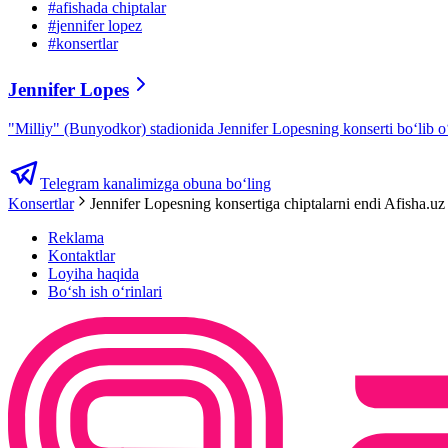
#
afishada chiptalar
#
jennifer lopez
#
konsertlar
Jennifer Lopes
"Milliy" (Bunyodkor) stadionida Jennifer Lopesning konserti boʻlib oʻ
Telegram kanalimizga obuna bo‘ling
Konsertlar
Jennifer Lopesning konsertiga chiptalarni endi Afisha.uz
Reklama
Kontaktlar
Loyiha haqida
Bo‘sh ish o‘rinlari