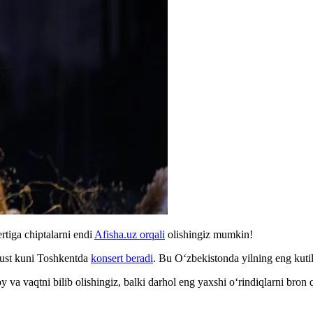
rtiga chiptalarni endi
Afisha.uz orqali
olishingiz mumkin!
vgust kuni Toshkentda
konsert beradi
. Bu Oʻzbekistonda yilning eng kutil
y va vaqtni bilib olishingiz, balki darhol eng yaxshi oʻrindiqlarni bron 