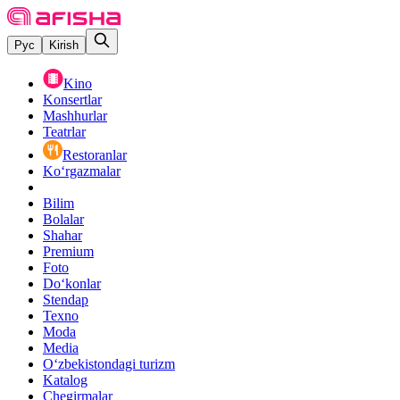
Рус
Kirish
Kino
Konsertlar
Mashhurlar
Teatrlar
Restoranlar
Ko‘rgazmalar
Bilim
Bolalar
Shahar
Premium
Foto
Do‘konlar
Stendap
Texno
Moda
Media
O‘zbekistondagi turizm
Katalog
Chegirmalar