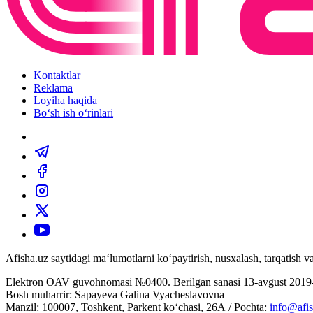
Kontaktlar
Reklama
Loyiha haqida
Bo‘sh ish o‘rinlari
Afisha.uz saytidagi ma‘lumotlarni ko‘paytirish, nusxalash, tarqatish
Elektron OAV guvohnomasi №0400. Berilgan sanasi 13-avgust 2019-
Bosh muharrir: Sapayeva Galina Vyacheslavovna
Manzil: 100007, Toshkent, Parkent ko‘chasi, 26А / Pochta:
info@afis