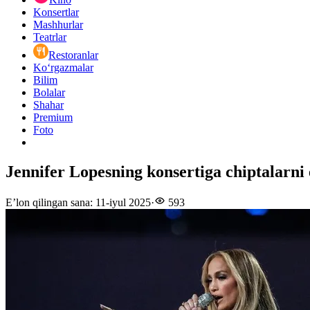
Konsertlar
Mashhurlar
Teatrlar
Restoranlar
Ko‘rgazmalar
Bilim
Bolalar
Shahar
Premium
Foto
Jennifer Lopesning konsertiga chiptalarni 
E’lon qilingan sana
:
11-iyul 2025
·
593