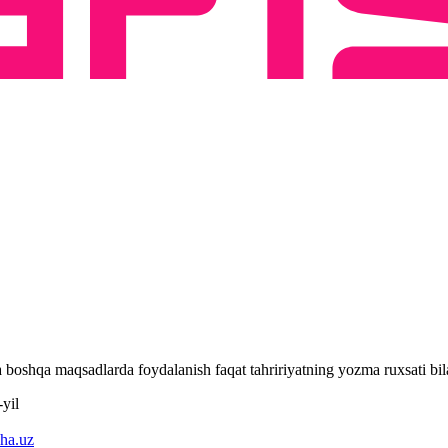
 va boshqa maqsadlarda foydalanish faqat tahririyatning yozma ruxsati 
yil
ha.uz