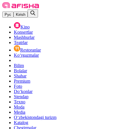
Рус
Kirish
Kino
Konsertlar
Mashhurlar
Teatrlar
Restoranlar
Ko‘rgazmalar
Bilim
Bolalar
Shahar
Premium
Foto
Do‘konlar
Stendap
Texno
Moda
Media
O‘zbekistondagi turizm
Katalog
Chegirmalar