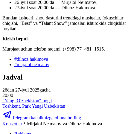
26-iyul soat 20:00 da — Mirjalol Ne’matov;
27-iyul soat 20:00 da — Dilnoz Hakimova.
Bundan tashqari, shou dasturini trenddagi musiqalar, fokuschilar
chiqishi, “Best” va “Talant Show” jamoalari ishtirokida chiqishlar
boyitadi.
Kirish bepul.
Murojaat uchun telefon raqami: (+998) 77−481−1515.
#
dilnoz hakimova
#
mirjalol ne'matov
Jadval
26dan 27-iyul 2025gacha
20:00
"Yangi O'zbekiston" bog'i
Toshkent, Park Yangi Uzbekistan
Telegram kanalimizga obuna bo‘ling
Konsertlar
Mirjalol Ne'matov va Dilnoz Hakimova
Reklama