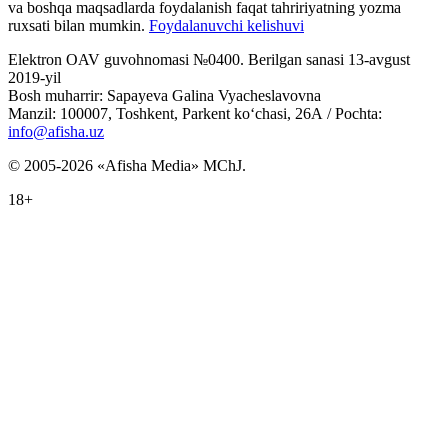
va boshqa maqsadlarda foydalanish faqat tahririyatning yozma
ruxsati bilan mumkin.
Foydalanuvchi kelishuvi
Elektron OAV guvohnomasi №0400. Berilgan sanasi 13-avgust
2019-yil
Bosh muharrir: Sapayeva Galina Vyacheslavovna
Manzil: 100007, Toshkent, Parkent ko‘chasi, 26А / Pochta:
info@afisha.uz
© 2005-2026 «Afisha Media» MChJ.
18+