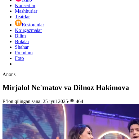
Konsertlar
Mashhurlar
Teatrlar
Restoranlar
Ko‘rgazmalar
Bilim
Bolalar
Shahar
Premium
Foto
Anons
Mirjalol Ne'matov va Dilnoz Hakimova
E’lon qilingan sana
:
25-iyul 2025
·
464