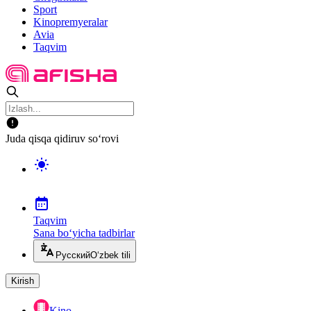
Sport
Kinopremyeralar
Avia
Taqvim
Juda qisqa qidiruv so‘rovi
Taqvim
Sana bo‘yicha tadbirlar
Русский
O‘zbek tili
Kirish
Kino