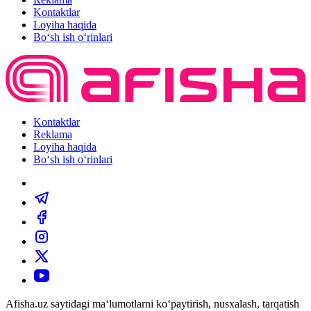
Kontaktlar
Loyiha haqida
Bo‘sh ish o‘rinlari
Kontaktlar
Reklama
Loyiha haqida
Bo‘sh ish o‘rinlari
Afisha.uz saytidagi ma‘lumotlarni ko‘paytirish, nusxalash, tarqatish