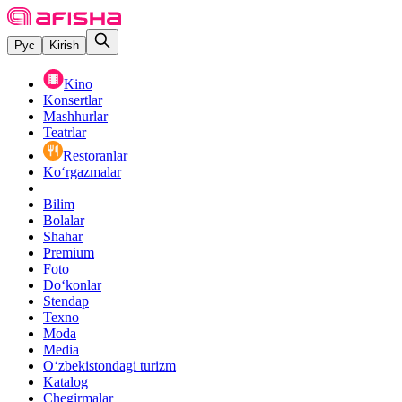
Рус
Kirish
Kino
Konsertlar
Mashhurlar
Teatrlar
Restoranlar
Ko‘rgazmalar
Bilim
Bolalar
Shahar
Premium
Foto
Do‘konlar
Stendap
Texno
Moda
Media
O‘zbekistondagi turizm
Katalog
Chegirmalar