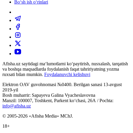
Bo‘sh ish o‘rinlari
Afisha.uz saytidagi ma‘lumotlarni ko‘paytirish, nusxalash, tarqatish
va boshqa maqsadlarda foydalanish faqat tahririyatning yozma
ruxsati bilan mumkin.
Foydalanuvchi kelishuvi
Elektron OAV guvohnomasi №0400. Berilgan sanasi 13-avgust
2019-yil
Bosh muharrir: Sapayeva Galina Vyacheslavovna
Manzil: 100007, Toshkent, Parkent ko‘chasi, 26А / Pochta:
info@afisha.uz
© 2005-2026 «Afisha Media» MChJ.
18+