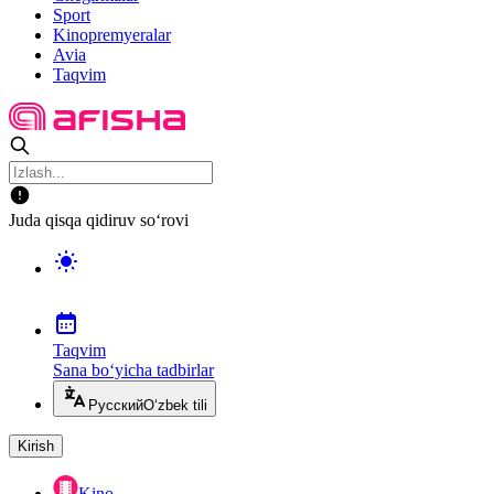
Sport
Kinopremyeralar
Avia
Taqvim
Juda qisqa qidiruv so‘rovi
Taqvim
Sana bo‘yicha tadbirlar
Русский
O‘zbek tili
Kirish
Kino