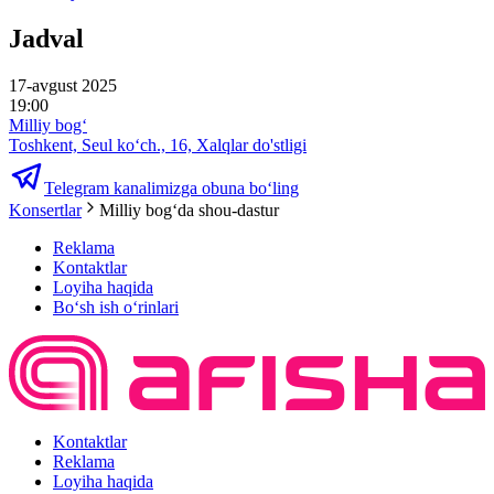
Jadval
17-avgust 2025
19:00
Milliy bog‘
Toshkent, Seul ko‘ch., 16, Xalqlar do'stligi
Telegram kanalimizga obuna bo‘ling
Konsertlar
Milliy bogʻda shou-dastur
Reklama
Kontaktlar
Loyiha haqida
Bo‘sh ish o‘rinlari
Kontaktlar
Reklama
Loyiha haqida