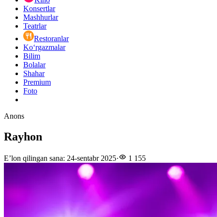
Konsertlar
Mashhurlar
Teatrlar
Restoranlar
Ko‘rgazmalar
Bilim
Bolalar
Shahar
Premium
Foto
Anons
Rayhon
E’lon qilingan sana
:
24-sentabr 2025
·
1 155