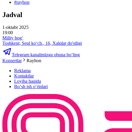
#
rayhon
Jadval
1-oktabr 2025
19:00
Milliy bog‘
Toshkent, Seul ko‘ch., 16, Xalqlar do'stligi
Telegram kanalimizga obuna bo‘ling
Konsertlar
Rayhon
Reklama
Kontaktlar
Loyiha haqida
Bo‘sh ish o‘rinlari