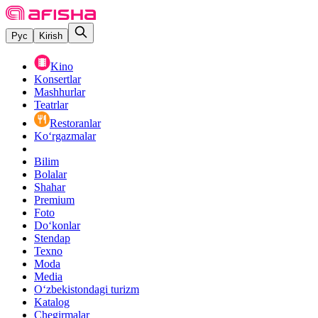
Рус
Kirish
Kino
Konsertlar
Mashhurlar
Teatrlar
Restoranlar
Ko‘rgazmalar
Bilim
Bolalar
Shahar
Premium
Foto
Do‘konlar
Stendap
Texno
Moda
Media
O‘zbekistondagi turizm
Katalog
Chegirmalar