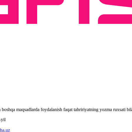
 va boshqa maqsadlarda foydalanish faqat tahririyatning yozma ruxsati 
yil
ha.uz