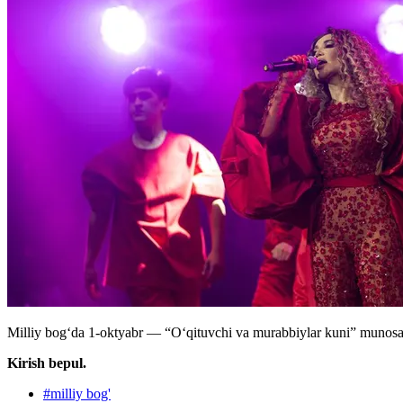
Milliy bogʻda 1-oktyabr — “O‘qituvchi va murabbiylar kuni” munosab
Kirish bepul.
#
milliy bog'