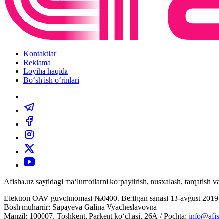
Kontaktlar
Reklama
Loyiha haqida
Bo‘sh ish o‘rinlari
Afisha.uz saytidagi ma‘lumotlarni ko‘paytirish, nusxalash, tarqatish
Elektron OAV guvohnomasi №0400. Berilgan sanasi 13-avgust 2019-
Bosh muharrir: Sapayeva Galina Vyacheslavovna
Manzil: 100007, Toshkent, Parkent ko‘chasi, 26А / Pochta:
info@afis