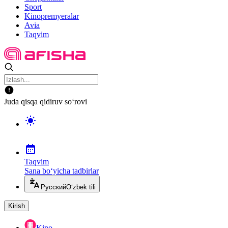
Sport
Kinopremyeralar
Avia
Taqvim
Juda qisqa qidiruv so‘rovi
Taqvim
Sana bo‘yicha tadbirlar
Русский
O‘zbek tili
Kirish
Kino