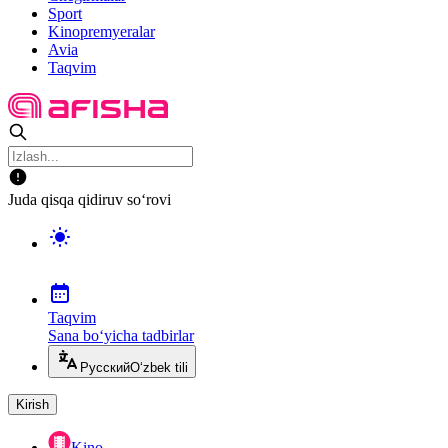
Sport
Kinopremyeralar
Avia
Taqvim
Juda qisqa qidiruv so‘rovi
Taqvim
Sana bo‘yicha tadbirlar
Русский
O‘zbek tili
Kirish
Kino