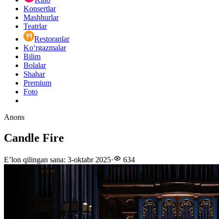
Konsertlar
Mashhurlar
Teatrlar
Restoranlar
Ko‘rgazmalar
Bilim
Bolalar
Shahar
Premium
Foto
Anons
Candle Fire
E’lon qilingan sana
:
3-oktabr 2025
·
634