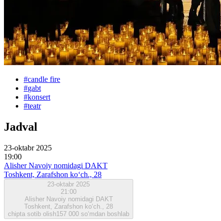
#
candle fire
#
gabt
#
konsert
#
teatr
Jadval
23-oktabr 2025
19:00
Alisher Navoiy nomidagi DAKT
Toshkent, Zarafshon ko‘ch., 28
23-oktabr 2025
21:00
Alisher Navoiy nomidagi DAKT
Toshkent, Zarafshon ko‘ch., 28
chipta sotib olish
157 000 so‘mdan boshlab