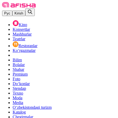
Рус
Kirish
Kino
Konsertlar
Mashhurlar
Teatrlar
Restoranlar
Ko‘rgazmalar
Bilim
Bolalar
Shahar
Premium
Foto
Do‘konlar
Stendap
Texno
Moda
Media
O‘zbekistondagi turizm
Katalog
Chegirmalar