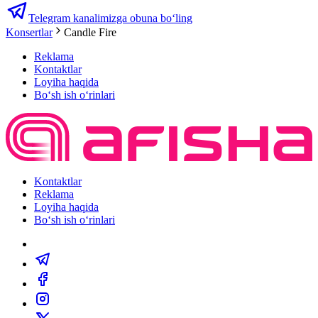
Telegram kanalimizga obuna bo‘ling
Konsertlar
Candle Fire
Reklama
Kontaktlar
Loyiha haqida
Bo‘sh ish o‘rinlari
Kontaktlar
Reklama
Loyiha haqida
Bo‘sh ish o‘rinlari