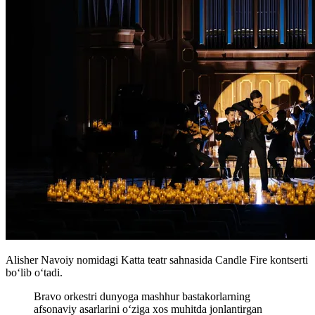
Alisher Navoiy nomidagi Katta teatr sahnasida Candle Fire kontserti
bo‘lib o‘tadi.
Bravo orkestri dunyoga mashhur bastakorlarning
afsonaviy asarlarini o‘ziga xos muhitda jonlantirgan