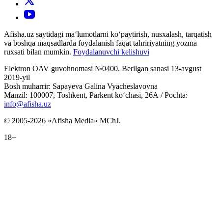
Afisha.uz saytidagi ma‘lumotlarni ko‘paytirish, nusxalash, tarqatish
va boshqa maqsadlarda foydalanish faqat tahririyatning yozma
ruxsati bilan mumkin.
Foydalanuvchi kelishuvi
Elektron OAV guvohnomasi №0400. Berilgan sanasi 13-avgust
2019-yil
Bosh muharrir: Sapayeva Galina Vyacheslavovna
Manzil: 100007, Toshkent, Parkent ko‘chasi, 26А / Pochta:
info@afisha.uz
© 2005-2026 «Afisha Media» MChJ.
18+