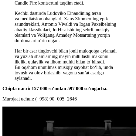
Candle Fire kontsertini taqdim etadi.
Kechki dasturda Ludoviko Einaudining teran
va meditatsion ohanglari, Xans Zimmerning epik
saundtreklari, Antonio Vivaldi va Iogan Paxelbelning
abadiy klassikalari, Jo Hisaishining sehrli musiqiy
olamlari va Volfgang Amadey Motsartning yorqin
durdonalari o‘rin olgan.
Har bir asar tinglovchi bilan jonli muloqotga aylanadi
va yuzlab shamlarning mayin miltillashi makonni
iliqlik, qulaylik va ilhom muhiti bilan toʻldiradi.
Bu oqshom unutilmas musiqiy sayohat boʻlib, unda
tovush va olov birlashib, yagona san’at asariga
aylanadi.
Chipta narxi: 157 000 soʻmdan 597 000 soʻmgacha.
Murojaat uchun: (+998) 90−005−2646