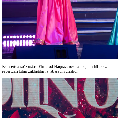
Konsertda so‘z ustasi Elmurod Haqnazarov ham qatnashib, o‘z
repertuari bilan zaldagilarga tabassum ulashdi.