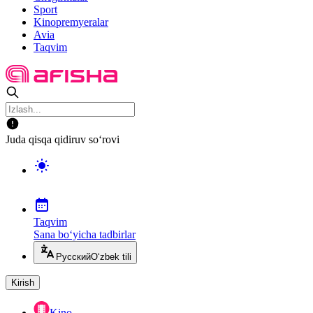
Sport
Kinopremyeralar
Avia
Taqvim
Juda qisqa qidiruv so‘rovi
Taqvim
Sana bo‘yicha tadbirlar
Русский
O‘zbek tili
Kirish
Kino