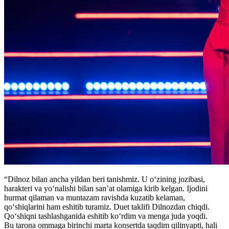
“Dilnoz bilan ancha yildan beri tanishmiz. U o‘zining jozibasi,
harakteri va yo‘nalishi bilan san’at olamiga kirib kelgan. Ijodini
hurmat qilaman va muntazam ravishda kuzatib kelaman,
qo‘shiqlarini ham eshitib turamiz. Duet taklifi Dilnozdan chiqdi.
Qo‘shiqni tashlashganida eshitib ko‘rdim va menga juda yoqdi.
Bu tarona ommaga birinchi marta konsertda taqdim qilinyapti, hali