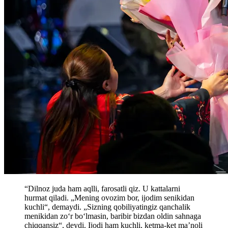
“Dilnoz juda ham aqlli, farosatli qiz. U kattalarni
hurmat qiladi. „Mening ovozim bor, ijodim senikidan
kuchli“, demaydi. „Sizning qobiliyatingiz qanchalik
menikidan zo‘r bo‘lmasin, baribir bizdan oldin sahnaga
chiqqansiz“, deydi. Ijodi ham kuchli, ketma-ket ma’noli