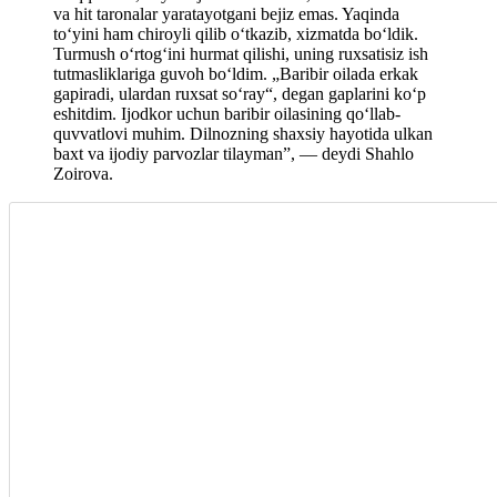
va hit taronalar yaratayotgani bejiz emas. Yaqinda
to‘yini ham chiroyli qilib o‘tkazib, xizmatda bo‘ldik.
Turmush o‘rtog‘ini hurmat qilishi, uning ruxsatisiz ish
tutmasliklariga guvoh bo‘ldim. „Baribir oilada erkak
gapiradi, ulardan ruxsat so‘ray“, degan gaplarini ko‘p
eshitdim. Ijodkor uchun baribir oilasining qo‘llab-
quvvatlovi muhim. Dilnozning shaxsiy hayotida ulkan
baxt va ijodiy parvozlar tilayman”, — deydi Shahlo
Zoirova.