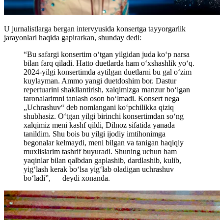
U jurnalistlarga bergan intervyusida konsertga tayyorgarlik
jarayonlari haqida gapirarkan, shunday dedi:
“Bu safargi konsertim o‘tgan yilgidan juda ko‘p narsa
bilan farq qiladi. Hatto duetlarda ham o‘xshashlik yo‘q.
2024-yilgi konsertimda aytilgan duetlarni bu gal o‘zim
kuylayman. Ammo yangi duetdoshim bor. Dastur
repertuarini shakllantirish, xalqimizga manzur bo‘lgan
taronalarimni tanlash oson bo‘lmadi. Konsert nega
„Uchrashuv“ deb nomlangani ko‘pchilikka qiziq
shubhasiz. O‘tgan yilgi birinchi konsertimdan so‘ng
xalqimiz meni kashf qildi, Dilnoz sifatida yanada
tanildim. Shu bois bu yilgi ijodiy imtihonimga
begonalar kelmaydi, meni bilgan va tanigan haqiqiy
muxlislarim tashrif buyuradi. Shuning uchun ham
yaqinlar bilan qalbdan gaplashib, dardlashib, kulib,
yig‘lash kerak bo‘lsa yig‘lab oladigan uchrashuv
bo‘ladi”, — deydi xonanda.