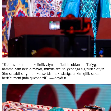
“Kelin salom — bu kelinlik ziynati, iffati hisoblanadi. To‘yga
hamma ham kela olmaydi, muxlislarni to‘yxonaga sig‘dirish qiyin.
Shu sababli singlimni konsertda muxlislariga ta’zim qilib salom
berishi meni juda quvontirdi”, — deydi u.