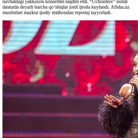
navbatdagi yakkaxon konsertini taqdim etdi. “Uchrashuv” nomli
dasturda deyarli barcha qo‘shiqlar jonli ijroda kuylandi. Afisha.uz
muxbirlari mazkur ijodiy imtihondan reportaj tayyorladi.