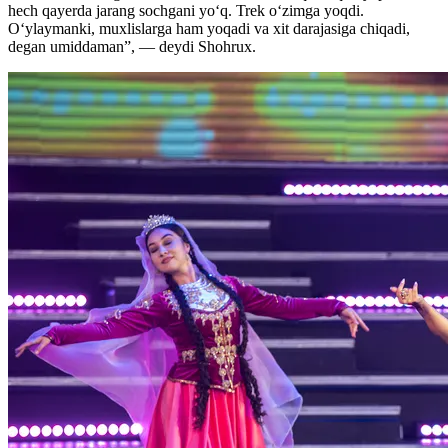
hech qayerda jarang sochgani yo‘q. Trek o‘zimga yoqdi.
O‘ylaymanki, muxlislarga ham yoqadi va xit darajasiga chiqadi,
degan umiddaman”, — deydi Shohrux.