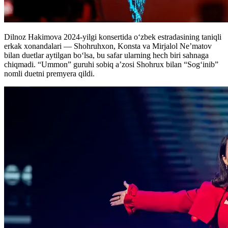
Dilnoz Hakimova 2024-yilgi konsertida o‘zbek estradasining taniqli
erkak xonandalari — Shohruhxon, Konsta va Mirjalol Ne’matov
bilan duetlar aytilgan bo‘lsa, bu safar ularning hech biri sahnaga
chiqmadi. “Ummon” guruhi sobiq a’zosi Shohrux bilan “Sog‘inib”
nomli duetni premyera qildi.