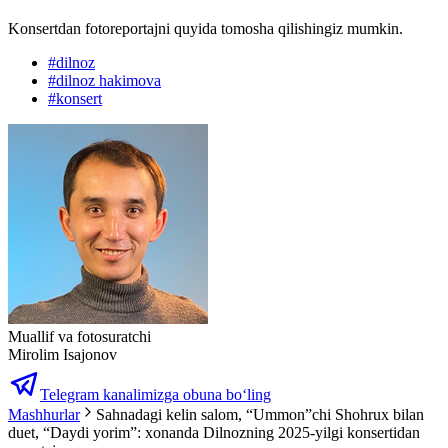
Konsertdan fotoreportajni quyida tomosha qilishingiz mumkin.
#
dilnoz
#
dilnoz hakimova
#
konsert
Muallif va fotosuratchi
Mirolim Isajonov
Telegram kanalimizga obuna bo‘ling
Mashhurlar
Sahnadagi kelin salom, “Ummon”chi Shohrux bilan
duet, “Daydi yorim”: xonanda Dilnozning 2025-yilgi konsertidan