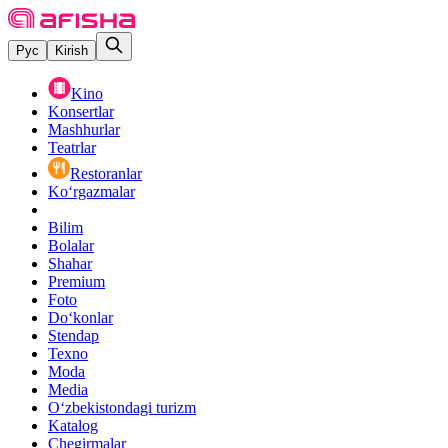
Рус
Kirish
Kino
Konsertlar
Mashhurlar
Teatrlar
Restoranlar
Ko‘rgazmalar
Bilim
Bolalar
Shahar
Premium
Foto
Do‘konlar
Stendap
Texno
Moda
Media
O‘zbekistondagi turizm
Katalog
Chegirmalar