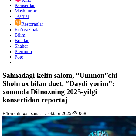
Konsertlar
Mashhurlar
Teatrlar
Restoranlar
Ko‘rgazmalar
Bilim
Bolalar
Shahar
Premium
Foto
Sahnadagi kelin salom, “Ummon”chi
Shohrux bilan duet, “Daydi yorim”:
xonanda Dilnozning 2025-yilgi
konsertidan reportaj
E’lon qilingan sana
:
17-oktabr 2025
·
968