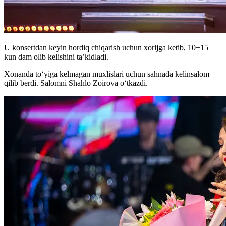
U konsertdan keyin hordiq chiqarish uchun xorijga ketib, 10−15
kun dam olib kelishini ta’kidladi.
Xonanda to‘yiga kelmagan muxlislari uchun sahnada kelinsalom
qilib berdi. Salomni Shahlo Zoirova o‘tkazdi.