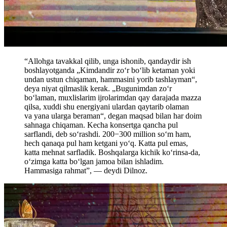
“Allohga tavakkal qilib, unga ishonib, qandaydir ish
boshlayotganda „Kimdandir zo‘r bo‘lib ketaman yoki
undan ustun chiqaman, hammasini yorib tashlayman“,
deya niyat qilmaslik kerak. „Bugunimdan zo‘r
bo‘laman, muxlislarim ijrolarimdan qay darajada mazza
qilsa, xuddi shu energiyani ulardan qaytarib olaman
va yana ularga beraman“, degan maqsad bilan har doim
sahnaga chiqaman.
Kecha konsertga qancha pul
sarflandi, deb so‘rashdi. 200−300 million so‘m ham,
hech qanaqa pul ham ketgani yo‘q. Katta pul emas,
katta mehnat sarfladik. Boshqalarga kichik ko‘rinsa-da,
o‘zimga katta bo‘lgan jamoa bilan ishladim.
Hammasiga rahmat”, — deydi Dilnoz.