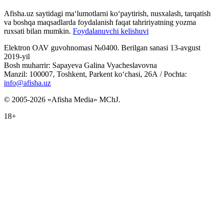
Afisha.uz saytidagi ma‘lumotlarni ko‘paytirish, nusxalash, tarqatish
va boshqa maqsadlarda foydalanish faqat tahririyatning yozma
ruxsati bilan mumkin.
Foydalanuvchi kelishuvi
Elektron OAV guvohnomasi №0400. Berilgan sanasi 13-avgust
2019-yil
Bosh muharrir: Sapayeva Galina Vyacheslavovna
Manzil: 100007, Toshkent, Parkent ko‘chasi, 26А / Pochta:
info@afisha.uz
© 2005-2026 «Afisha Media» MChJ.
18+