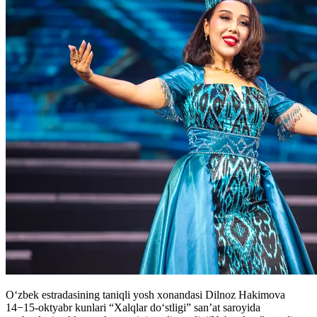
O‘zbek estradasining taniqli yosh xonandasi Dilnoz Hakimova
14−15-oktyabr kunlari “Xalqlar do‘stligi” san’at saroyida