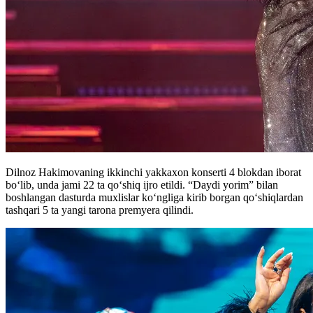
Dilnoz Hakimovaning ikkinchi yakkaxon konserti 4 blokdan iborat
bo‘lib, unda jami 22 ta qo‘shiq ijro etildi. “Daydi yorim” bilan
boshlangan dasturda muxlislar ko‘ngliga kirib borgan qo‘shiqlardan
tashqari 5 ta yangi tarona premyera qilindi.