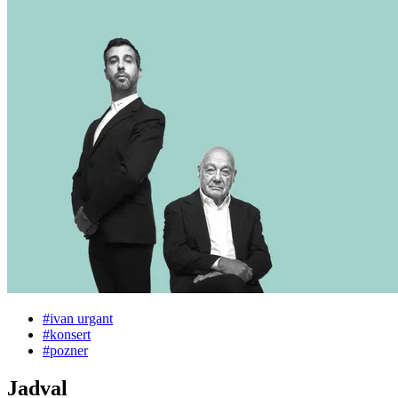
#
ivan urgant
#
konsert
#
pozner
Jadval