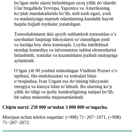
bo‘lgan mehr ularni birlashtirgan uzoq yillik do‘stlardir.
Ular birgalikda Yevropa, Yaponiya va Amerikaning
ko‘plab mamlakatlarida bo‘lib, turli kasb egasi, yosh
va madaniyatga mansub odamlarning kundalik hayoti
haqida hujjatli loyihalar yaratishgan.
Tomoshabinlarni ikki ajoyib suhbatdosh tomonidan o‘z
sayohatlari haqidagi hikoyalarni so‘zlanadigan jonli
va hazilga boy shou kutmoqda. Loyiha intellektual
stendap komediya va informatsion suhbat elementlarini
birlashtirib, xotiralar va kuzatishlarni jozibali muloqotga
aylantiradi.
O‘tgan yili 90 yoshini nishonlagan Vladimir Pozner o‘z
tajribasi, fikr-mulohazalari va xotiralari bilan
o‘rtoqlashsa, Ivan Urgant esa do‘stining hikoyasini
energiya va kinoya bilan to‘ldiradi. Bu ularning ko‘p
yillik do‘stligi va ijodiy hamkorligining natijasi bo‘lib,
bir sahna makonida mujassamlashadi.
Chipta narxi: 250 000 soʻmdan
3 000 000 soʻmgacha.
Murojaat uchun telefon raqamlar: (+998) 71−207−1071, (+998)
71−207−2072.