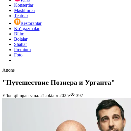
Konsertlar
Mashhurlar
Teatrlar
Restoranlar
Ko‘rgazmalar
Bilim
Bolalar
Shahar
Premium
Foto
Anons
"Путешествие Познера и Урганта"
E’lon qilingan sana
:
21-oktabr 2025
·
397