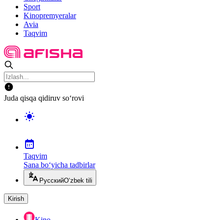
Sport
Kinopremyeralar
Avia
Taqvim
Juda qisqa qidiruv so‘rovi
Taqvim
Sana bo‘yicha tadbirlar
Русский
O‘zbek tili
Kirish
Kino