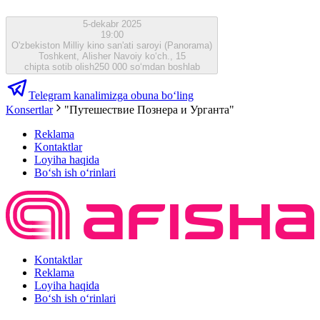
5-dekabr 2025
19:00
O'zbekiston Milliy kino san'ati saroyi (Panorama)
Toshkent, Alisher Navoiy ko‘ch., 15
chipta sotib olish
250 000 so‘mdan boshlab
Telegram kanalimizga obuna bo‘ling
Konsertlar
"Путешествие Познера и Урганта"
Reklama
Kontaktlar
Loyiha haqida
Bo‘sh ish o‘rinlari
Kontaktlar
Reklama
Loyiha haqida
Bo‘sh ish o‘rinlari