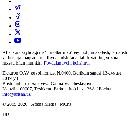
Afisha.uz saytidagi ma‘lumotlarni ko‘paytirish, nusxalash, tarqatish
va boshqa maqsadlarda foydalanish faqat tahririyatning yozma
ruxsati bilan mumkin.
Foydalanuvchi kelishuvi
Elektron OAV guvohnomasi №0400. Berilgan sanasi 13-avgust
2019-yil
Bosh muharrir: Sapayeva Galina Vyacheslavovna
Manzil: 100007, Toshkent, Parkent ko‘chasi, 26А / Pochta:
info@afisha.uz
© 2005-2026 «Afisha Media» MChJ.
18+