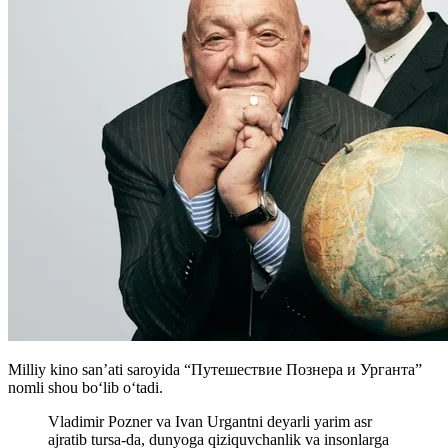
Milliy kino san’ati saroyida “Путешествие Познера и Урганта”
nomli shou bo‘lib o‘tadi.
Vladimir Pozner va Ivan Urgantni deyarli yarim asr
ajratib tursa-da, dunyoga qiziquvchanlik va insonlarga