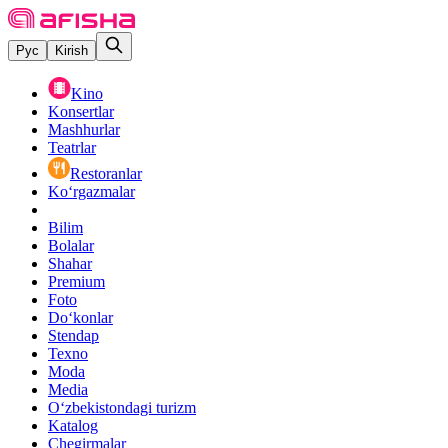
Рус
Kirish
Kino
Konsertlar
Mashhurlar
Teatrlar
Restoranlar
Ko‘rgazmalar
Bilim
Bolalar
Shahar
Premium
Foto
Do‘konlar
Stendap
Texno
Moda
Media
O‘zbekistondagi turizm
Katalog
Chegirmalar